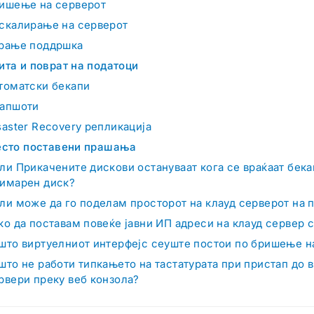
ишење на серверот
скалирање на серверот
рање поддршка
ита и поврат на податоци
томатски бекапи
апшоти
saster Recovery репликација
естo поставени прашања
ли Прикачените дискови остануваат кога се враќаат бек
имарен диск?
ли може да го поделам просторот на клауд серверот на 
ко да поставам повеќе јавни ИП адреси на клауд сервер
што виртуелниот интерфејс сеуште постои по бришење на
што не работи типкањето на тастатурата при пристап до 
рвери преку веб конзола?