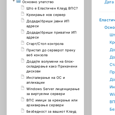
Дата 
Основно упатство
Што е Еластичен Клауд ВПС?
Креирање нов сервер
Еласти
Додади/бриши јавни ИП
адреси
Осно
Додади/бриши приватни ИП
Шт
адреси
Кр
Старт/Стоп контрола
До
Пристап до серверот преку
веб конзола
До
Додајте волумени на блок-
Ст
складирање како Прикачени
дискови
Пр
Инсталирање на ОС и
До
апликации
Ин
Windows Server лиценцирање
за виртуелни сервери
Wi
ВПС имиџи за креирање или
ВП
архивирање сервери
Бе
Безбедност за вашиот Клауд