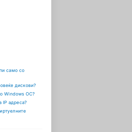
апи само со
повеќе дискови?
 со Windows ОС?
 IP адреса?
виртуелните