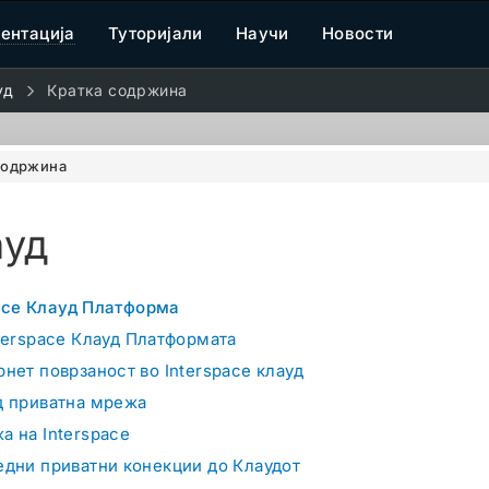
ентација
Туторијали
Научи
Новости
уд
Кратка содржина
содржина
ауд
ace Клауд Платформа
nterspace Клауд Платформата
нет поврзаност во Interspace клауд
д приватна мрежа
а на Interspace
едни приватни конекции до Клаудот