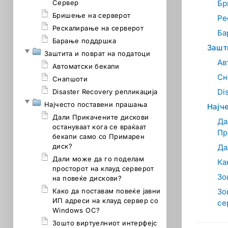
Сервер
Бр
Бришење на серверот
Ре
Рескалирање на серверот
Ба
Барање поддршка
Зашт
Заштита и поврат на податоци
Ав
Автоматски бекапи
Сн
Снапшоти
Di
Disaster Recovery репликација
Најчестo поставени прашања
Најч
Дали Прикачените дискови
Да
остануваат кога се враќаат
Пр
бекапи само со Примарен
диск?
Да
Дали може да го поделам
Ка
просторот на клауд серверот
Зо
на повеќе дискови?
Како да поставам повеќе јавни
Зо
ИП адреси на клауд сервер со
се
Windows ОС?
Зошто виртуелниот интерфејс