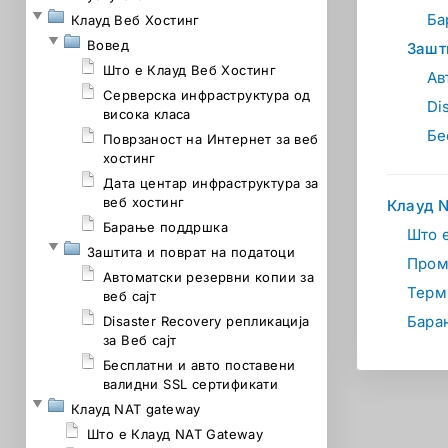
Ба
Клауд Веб Хостинг
Вовед
Зашт
Што е Клауд Веб Хостинг
Ав
Серверска инфраструктура од
Di
висока класа
Бе
Поврзаност на Интернет за веб
хостинг
Дата центар инфраструктура за
веб хостинг
Клауд 
Барање поддршка
Што 
Заштита и поврат на податоци
Пром
Автоматски резервни копии за
Терм
веб сајт
Бара
Disaster Recovery репликација
за Веб сајт
Бесплатни и авто поставени
валидни SSL сертификати
Клауд NAT gateway
Што е Клауд NAT Gateway