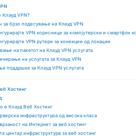
VPN
е Клауд VPN?
ч за брзо подесување на Клауд VPN
игурирајте VPN корисници за компјутерски и смартфон к
игурирајте VPN рутери за конекции од локации
вање на пакетот на Клауд VPN услугата
инирање на услугата за Клауд VPN
ње поддршка за Клауд VPN услугата
еб Хостинг
д
о е Клауд Веб Хостинг
рверска инфраструктура од висока класа
врзаност на Интернет за веб хостинг
та центар инфраструктура за веб хостинг