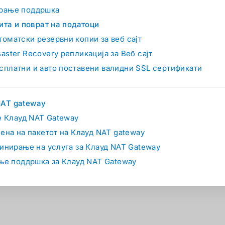
рање поддршка
ита и поврат на податоци
томатски резервни копии за веб сајт
saster Recovery репликација за Веб сајт
сплатни и авто поставени валидни SSL сертификати
NAT gateway
е Клауд NAT Gateway
ена на пакетот на Клауд NAT gateway
инирање на услуга за Клауд NAT Gateway
ње поддршка за Клауд NAT Gateway