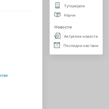
Туторијали
Научи
Новости
Актуелни новости
Последни настани
кови