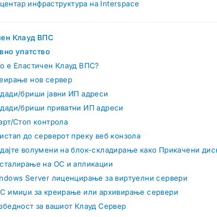
центар инфраструктура на Interspace
чен Клауд ВПС
вно упатство
о е Еластичен Клауд ВПС?
еирање нов сервер
дади/бриши јавни ИП адреси
дади/бриши приватни ИП адреси
арт/Стоп контрола
истап до серверот преку веб конзола
дајте волумени на блок-складирање како Прикачени дис
сталирање на ОС и апликации
ndows Server лиценцирање за виртуелни сервери
С имиџи за креирање или архивирање сервери
збедност за вашиот Клауд Сервер