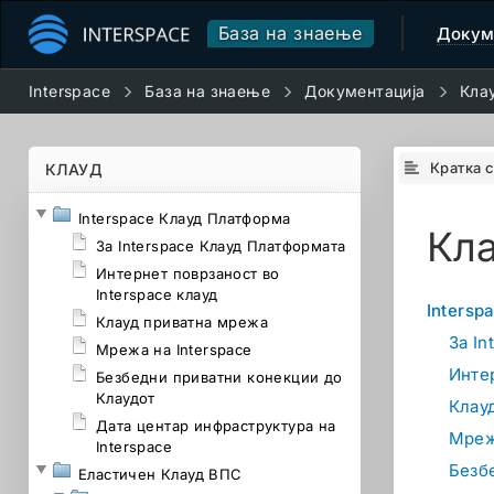
База на знаење
Докум
Interspace
База на знаење
Документација
Кла
Кратка 
КЛАУД
Interspace Клауд Платформа
Кл
За Interspace Клауд Платформата
Интернет поврзаност во
Interspace клауд
Intersp
Клауд приватна мрежа
За I
Мрежа на Interspace
Интер
Безбедни приватни конекции до
Клаудот
Клау
Дата центар инфраструктура на
Мреж
Interspace
Безб
Еластичен Клауд ВПС