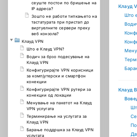
сеуште постои по бришење на
Клауд 
IP адреса?
Што 
Зошто не работи типкањето на
тастатурата при пристап до
Води
виртуелните сервери преку
Конф
веб конзола?
Клауд VPN
Конф
Што е Клауд VPN?
Мену
Водич за брзо подесување на
Терм
Клауд VPN
Бара
Конфигурирајте VPN корисници
за компјутерски и смартфон
конекции
Конфигурирајте VPN рутери за
Клауд В
конекции од локации
Вове
Менување на пакетот на Клауд
Шт
VPN услугата
Се
Терминирање на услугата за
Клауд VPN
По
Барање поддршка за Клауд VPN
Да
услугата