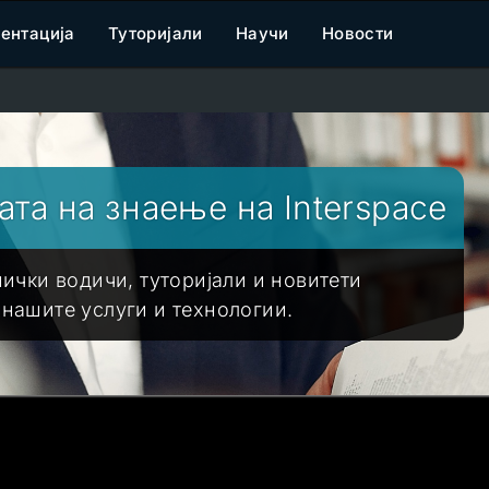
ентација
Туторијали
Научи
Новости
та на знаење на Interspace
нички водичи, туторијали и новитети
 нашите услуги и технологии.