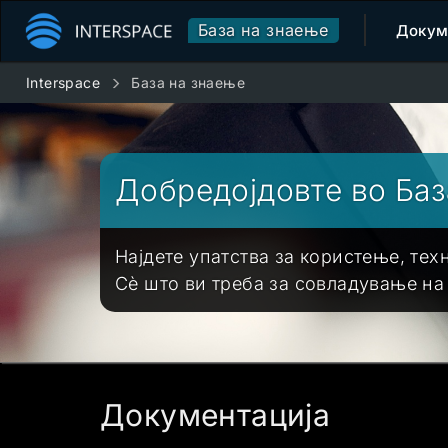
База на знаење
Докум
Interspace
База на знаење
Добредојдовте во База
Најдете упатства за користење, тех
Сè што ви треба за совладување на
Документација