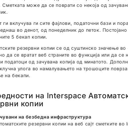
. Сметката може да се поврати со некоја од зачуван
лик.
 ги вклучува ги сите фајлови, податочни бази и пора
 еднаш во денот, од понеделник до петок. Постојано
ните 5 бекап копии.
тските резервни копии се од суштинско значење во 
но да се вратат веб страните во функција или да се 
ри податоци од зачувана копија од минатото. Дополн
 клучна улога во намалувањето на трошоците поврзa
е на бекапи.
едности на Interspace Автоматс
рвни копии
чувани на безбедна инфраструктура
томатските резервни копии на веб сајт сметките во I