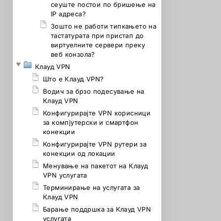
сеуште постои по бришење на
IP адреса?
Зошто не работи типкањето на
тастатурата при пристап до
виртуелните сервери преку
веб конзола?
Клауд VPN
Што е Клауд VPN?
Водич за брзо подесување на
Клауд VPN
Конфигурирајте VPN корисници
за компјутерски и смартфон
конекции
Конфигурирајте VPN рутери за
конекции од локации
Менување на пакетот на Клауд
VPN услугата
Терминирање на услугата за
Клауд VPN
Барање поддршка за Клауд VPN
услугата