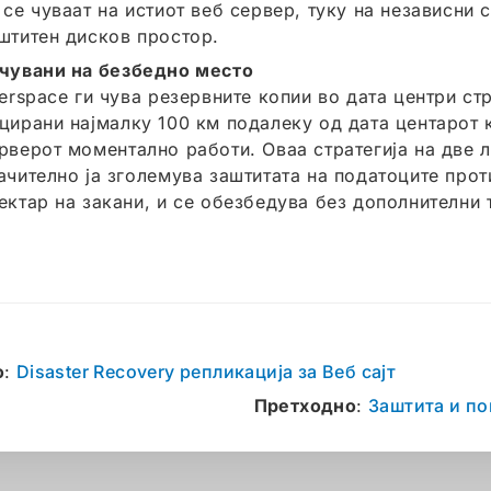
 се чуваат на истиот веб сервер, туку на независни 
штитен дисков простор.
чувани на безбедно место
terspace ги чува резервните копии во дата центри ст
цирани најмалку 100 км подалеку од дата центарот 
рверот моментално работи. Оваа стратегија на две 
ачително ја зголемува заштитата на податоците про
ектар на закани, и се обезбедува без дополнителни
о
:
Disaster Recovery репликација за Веб сајт
Претходно
:
Заштита и по