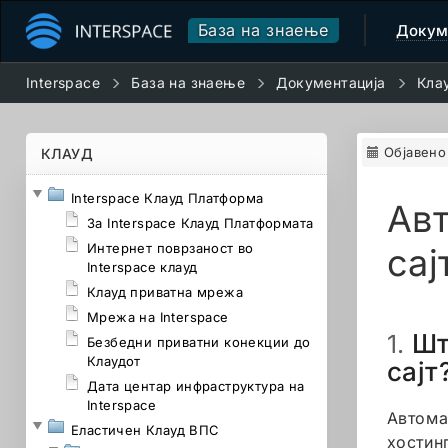
База на знаење
Докум
Interspace
База на знаење
Документација
Кла
Објавено
КЛАУД
Interspace Клауд Платформа
Авт
За Interspace Клауд Платформата
Интернет поврзаност во
сај
Interspace клауд
Клауд приватна мрежа
Мрежа на Interspace
Шт
1.
Безбедни приватни конекции до
Клаудот
сајт
Дата центар инфраструктура на
Interspace
Автома
Еластичен Клауд ВПС
хостин