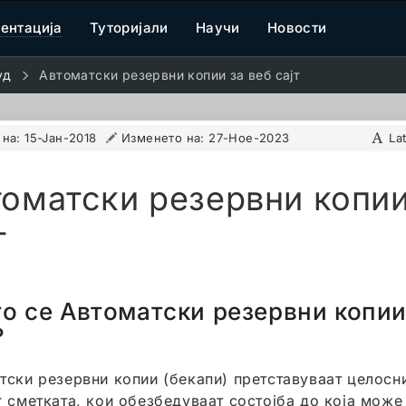
ентација
Туторијали
Научи
Новости
уд
Автоматски резервни копии за веб сајт
 на:
15-Јан-2018
Изменето на:
27-Ное-2023
La
оматски резервни копии
т
о се Автоматски резервни копии
?
тски резервни копии (бекапи) претставуваат целосн
г сметката, кои обезбедуваат состојба до која може 