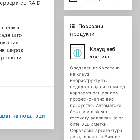
сервери со RAID
Поврзани
ратешки
продукти
каде што
локации
Клауд веб
тив широк
хостинг
 трошоци.
Споделен веб хостинг
на клауд
инфраструктура,
поддржан од системи од
корпоративен ранг за
професионално веб
присуство. Автоматски
бекапи и distaser
врат на податоци
recovery репликација за
сите ВЕБ сметки.
Серверска архитектура
дизајнирана за бизнис-