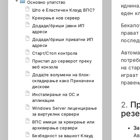
Основно упатство
иднина
Што е Еластичен Клауд ВПС?
еден к
Креирање нов сервер
Бекапот
Додади/бриши јавни ИП
адреси
прават
Додади/бриши приватни ИП
послед
адреси
Автома
Старт/Стоп контрола
потреб
Пристап до серверот преку
веб конзола
на ста
играат
Додајте волумени на блок-
складирање како Прикачени
правењ
дискови
Инсталирање на ОС и
апликации
Пр
2.
Windows Server лиценцирање
резе
за виртуелни сервери
ВПС имиџи за креирање или
За
архивирање сервери
Ав
Безбедност за вашиот Клауд