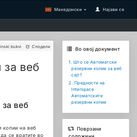
Македонски
Најави се
tinski bukvi
Сподели
Во овој документ
1.
Што се Автоматски
 за веб
резервни копии за веб
сајт?
2.
Предности на
Interspace
Автоматските
резервни копии
 за веб
и копии на веб
Поврзани
да се вратите во
содржини