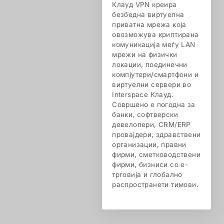
Клауд VPN креира
безбедна виртуелна
приватна мрежа која
овозможува криптирана
комуникација меѓу LAN
мрежи на физички
локации, поединечни
компјутери/смартфони и
виртуелни сервери во
Interspace Клауд.
Совршено е погодна за
банки, софтверски
девелопери, CRM/ERP
провајдери, здравствени
организации, правни
фирми, сметководствени
фирми, бизниси со е-
трговија и глобално
распространети тимови.