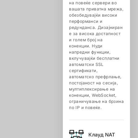
на повеќе сервери во
вашата приватна мрежа,
обезбедувајќи високи
перформанси и
редунданса. Дизајниран
е за висока достапност
и голем број на
конекции. Нуди
напредни функции,
вклучувајќи бесплатни
автоматски SSL
сертификати,
автоматско префрлање,
постојаност на сесија,
мултиплексирање на
конекции, WebSocket,
ограничување на брзина
по IP и повеќе.
Клауд NAT