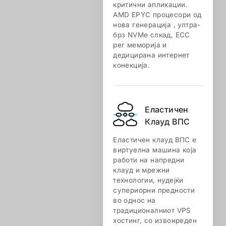
критични апликации.
AMD EPYC процесори од
нова генерација , ултра-
брз NVMe слкад, ECC
рег меморија и
дедицирана интернет
конекција.
Еластичен
Клауд ВПС
Еластичен клауд ВПС е
виртуелна машина која
работи на напредни
клауд и мрежни
технологии, нудејќи
супериорни предности
во однос на
традиционалниот VPS
хостинг, со извонреден