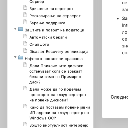
Сервер
не
Бришење на серверот
за
Рескалирање на серверот
За
Барање поддршка
In
Заштита и поврат на податоци
ло
Автоматски бекапи
се
Снапшоти
зн
Disaster Recovery репликација
сп
Најчестo поставени прашања
Дали Прикачените дискови
остануваат кога се враќаат
бекапи само со Примарен
диск?
Дали може да го поделам
просторот на клауд серверот
Следн
на повеќе дискови?
Како да поставам повеќе јавни
ИП адреси на клауд сервер со
Windows ОС?
Зошто виртуелниот интерфејс