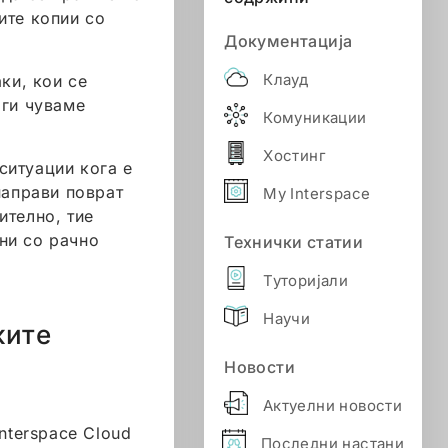
ите копии со
Документација
Клауд
ки, кои се
 ги чуваме
Комуникации
Хостинг
ситуации кога е
направи поврат
My Interspace
ително, тие
ни со рачно
Технички статии
Туторијали
Научи
ките
Новости
Актуелни новости
nterspace Cloud
Последни настани