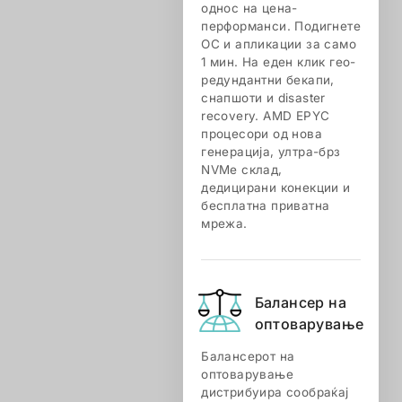
однос на цена-
перформанси. Подигнете
ОС и апликации за само
1 мин. На еден клик гео-
редундантни бекапи,
снапшоти и disaster
recovery. AMD EPYC
процесори од нова
генерација, ултра-брз
NVMe склад,
дедицирани конекции и
бесплатна приватна
мрежа.
Балансер на
оптоварување
Балансерот на
оптоварување
дистрибуира сообраќај