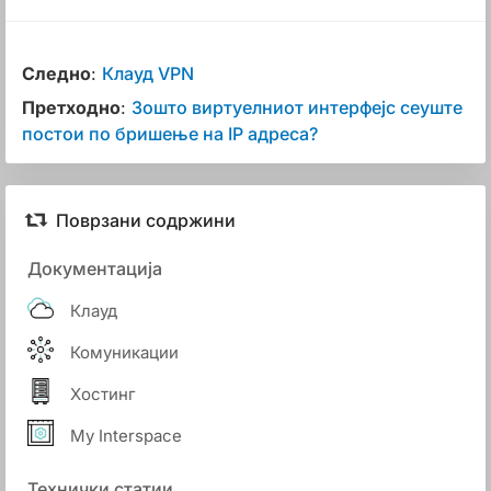
Следно
:
Клауд VPN
Претходно
:
Зошто виртуелниот интерфејс сеуште
постои по бришење на IP адреса?
Поврзани содржини
Документација
Клауд
Комуникации
Хостинг
My Interspace
Технички статии