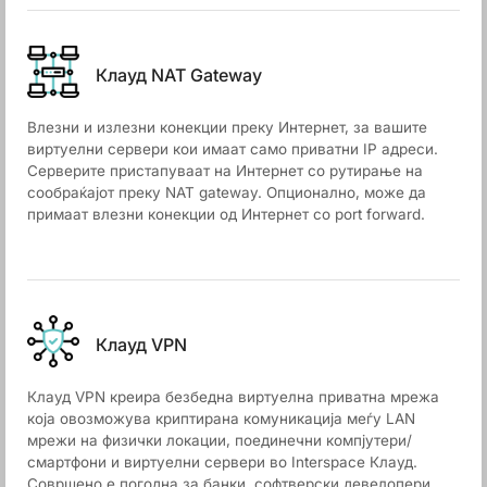
Клауд NAT Gateway
Влезни и излезни конекции преку Интернет, за вашите
виртуелни сервери кои имаат само приватни IP адреси.
Серверите пристапуваат на Интернет со рутирање на
сообраќајот преку NAT gateway. Опционално, може да
примаат влезни конекции од Интернет со port forward.
Клауд VPN
Клауд VPN креира безбедна виртуелна приватна мрежа
која овозможува криптирана комуникација меѓу LAN
мрежи на физички локации, поединечни компјутери/
смартфони и виртуелни сервери во Interspace Клауд.
Совршено е погодна за банки, софтверски девелопери,