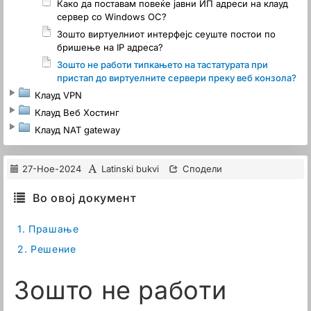
Како да поставам повеќе јавни ИП адреси на клауд
сервер со Windows ОС?
Зошто виртуелниот интерфејс сеуште постои по
бришење на IP адреса?
Зошто не работи типкањето на тастатурата при
пристап до виртуелните сервери преку веб конзола?
Клауд VPN
Клауд Веб Хостинг
Клауд NAT gateway
27-Ное-2024
Latinski bukvi
Сподели
Во овој документ
1.
Прашање
2.
Решение
Зошто не работи