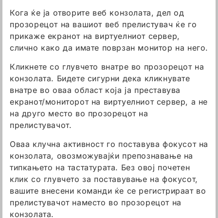
Кога ќе ја отворите веб конзолата, дел од
прозорецот на вашиот веб прелистувач ќе го
прикаже екранот на виртуелниот сервер,
слично како да имате поврзан монитор на него.
Кликнете со глувчето внатре во прозорецот на
конзолата. Бидете сигурни дека кликнувате
внатре во оваа област која ја преставува
екранот/мониторот на виртуелниот сервер, а не
на друго место во прозорецот на
прелистувачот.
Оваа клучна активност го поставува фокусот на
конзолата, овозможувајќи препознавање на
типкањето на тастатурата. Без овој почетен
клик со глувчето за поставување на фокусот,
вашите внесени команди ќе се регистрираат во
прелистувачот наместо во прозорецот на
конзолата.