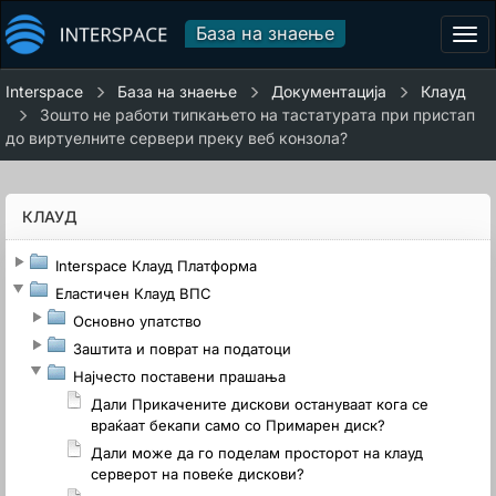
База на знаење
Tog
navi
Interspace
База на знаење
Документација
Клауд
Зошто не работи типкањето на тастатурата при пристап
до виртуелните сервери преку веб конзола?
КЛАУД
Interspace Клауд Платформа
Еластичен Клауд ВПС
Основно упатство
Заштита и поврат на податоци
Најчестo поставени прашања
Дали Прикачените дискови остануваат кога се
враќаат бекапи само со Примарен диск?
Дали може да го поделам просторот на клауд
серверот на повеќе дискови?