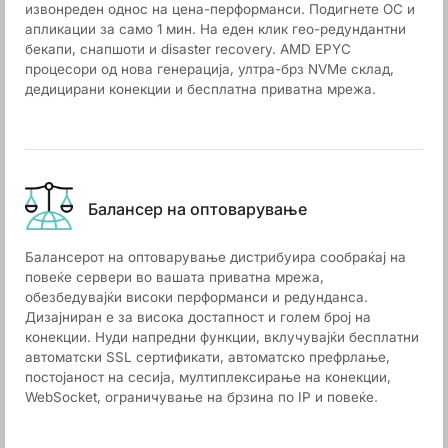
извонреден однос на цена-перформанси. Подигнете ОС и
апликации за само 1 мин. На еден клик гео-редундантни
бекапи, снапшоти и disaster recovery. AMD EPYC
процесори од нова генерација, ултра-брз NVMe склад,
дедицирани конекции и бесплатна приватна мрежа.
Балансер на оптоварување
Балансерот на оптоварување дистрибуира сообраќај на
повеќе сервери во вашата приватна мрежа,
обезбедувајќи високи перформанси и редунданса.
Дизајниран е за висока достапност и голем број на
конекции. Нуди напредни функции, вклучувајќи бесплатни
автоматски SSL сертификати, автоматско префрлање,
постојаност на сесија, мултиплексирање на конекции,
WebSocket, ограничување на брзина по IP и повеќе.