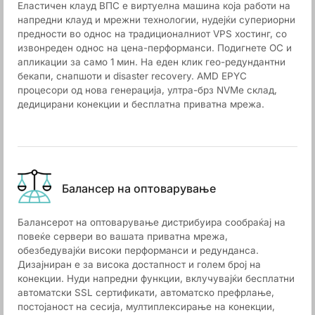
Еластичен клауд ВПС е виртуелна машина која работи на
напредни клауд и мрежни технологии, нудејќи супериорни
предности во однос на традиционалниот VPS хостинг, со
извонреден однос на цена-перформанси. Подигнете ОС и
апликации за само 1 мин. На еден клик гео-редундантни
бекапи, снапшоти и disaster recovery. AMD EPYC
процесори од нова генерација, ултра-брз NVMe склад,
дедицирани конекции и бесплатна приватна мрежа.
Балансер на оптоварување
Балансерот на оптоварување дистрибуира сообраќај на
повеќе сервери во вашата приватна мрежа,
обезбедувајќи високи перформанси и редунданса.
Дизајниран е за висока достапност и голем број на
конекции. Нуди напредни функции, вклучувајќи бесплатни
автоматски SSL сертификати, автоматско префрлање,
постојаност на сесија, мултиплексирање на конекции,