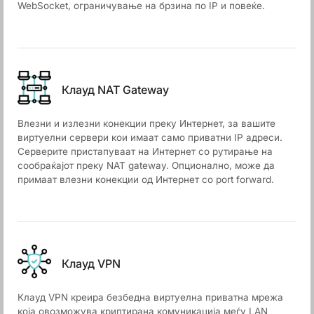
WebSocket, ограничување на брзина по IP и повеќе.
Клауд NAT Gateway
Влезни и излезни конекции преку Интернет, за вашите
виртуелни сервери кои имаат само приватни IP адреси.
Серверите пристапуваат на Интернет со рутирање на
сообраќајот преку NAT gateway. Опционално, може да
примаат влезни конекции од Интернет со port forward.
Клауд VPN
Клауд VPN креира безбедна виртуелна приватна мрежа
која овозможува криптирана комуникација меѓу LAN