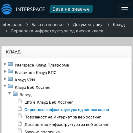
База на знаење
Tog
navi
Interspace
База на знаење
Документација
Клауд
Серверска инфраструктура од висока класа
КЛАУД
Interspace Клауд Платформа
Еластичен Клауд ВПС
Клауд VPN
Клауд Веб Хостинг
Вовед
Што е Клауд Веб Хостинг
Серверска инфраструктура од висока класа
Поврзаност на Интернет за веб хостинг
Дата центар инфраструктура за веб хостинг
Барање поддршка