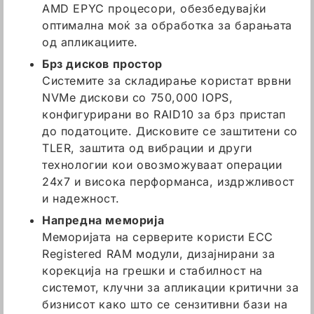
AMD EPYC процесори, обезбедувајќи
оптимална моќ за обработка за барањата
од апликациите.
Брз дисков простор
Системите за складирање користат врвни
NVMe дискови со 750,000 IOPS,
конфигурирани во RAID10 за брз пристап
до податоците. Дисковите се заштитени со
TLER, заштита од вибрации и други
технологии кои овозможуваат операции
24x7 и висока перформанса, издржливост
и надежност.
Напредна меморија
Меморијата на серверите користи ECC
Registered RAM модули, дизајнирани за
корекција на грешки и стабилност на
системот, клучни за апликации критични за
бизнисот како што се сензитивни бази на