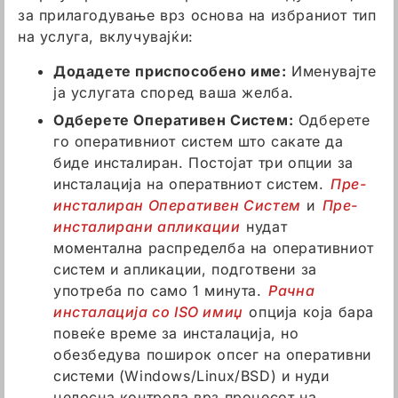
за прилагодување врз основа на избраниот тип
на услуга, вклучувајќи:
Додадете приспособено име:
Именувајте
ја услугата според ваша желба.
Одберете Оперативен Систем:
Одберете
го оперативниот систем што сакате да
биде инсталиран. Постојат три опции за
инсталација на оператвниот систем.
Пре-
инсталиран Оперативен Систем
и
Пре-
инсталирани апликации
нудат
моментална распределба на оперативниот
систем и апликации, подготвени за
употреба по само 1 минута.
Рачна
инсталација со ISO имиџ
опција која бара
повеќе време за инсталација, но
обезбедува поширок опсег на оперативни
системи (Windows/Linux/BSD) и нуди
целосна контрола врз процесот на