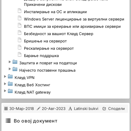
Прикачени дискови
Инсталирање на ОС и апликации
Windows Server лиценцирање за виртуелни сервери
ВПС имиџи за креирање или архивирање сервери
Безбедност за вашиот Клауд Сервер
Бришење на серверот
Рескалирање на серверот
Барање поддршка
Заштита и поврат на податоци
Најчестo поставени прашања
Клауд VPN
Клауд Веб Хостинг
Клауд NAT gateway
30-Мар-2018
20-Авг-2023
Latinski bukvi
Сподели
Во овој документ