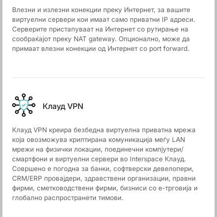
Влезни и излезни конекции преку Интернет, за вашите
виртуелни сервери кои имаат само приватни IP адреси.
Серверите пристапуваат на Интернет со рутирање на
сообраќајот преку NAT gateway. Опционално, може да
примаат влезни конекции од Интернет со port forward.
Клауд VPN
Клауд VPN креира безбедна виртуелна приватна мрежа
која овозможува криптирана комуникација меѓу LAN
мрежи на физички локации, поединечни компјутери/
смартфони и виртуелни сервери во Interspace Клауд.
Совршено е погодна за банки, софтверски девелопери,
CRM/ERP провајдери, здравствени организации, правни
фирми, сметководствени фирми, бизниси со е-трговија и
глобално распространети тимови.