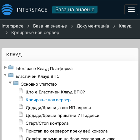
База на знаење
Tog
navi
Interspace
База на знаење
Документација
Клауд
Креирање нов сервер
КЛАУД
Interspace Клауд Платформа
Еластичен Клауд ВПС
Основно упатство
Што е Еластичен Клауд ВПС?
Креирање нов сервер
Додади/бриши јавни ИП адреси
Додади/бриши приватни ИП адреси
Старт/Стоп контрола
Пристап до серверот преку веб конзола
Додајте волумени на блок-складирање како