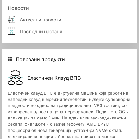
Новости
Актуелни новости
Последни настани
Поврзани продукти
Еластичен Клауд ВПС
Еластичен клауд ВПС е виртуелна машина која работи на
напредни клауд и мрежни технологии, нудејќи супериорни
предности во однос на традиционалниот VPS хостинг, со
извонреден однос на цена-перформанси. Подигнете ОС и
апликации за само 1 мин. На еден клик гео-редундантни
бекапи, снапшоти и disaster recovery. AMD EPYC
процесори од нова генерација, ултра-брз NVMe склад,
дедицирани конекции и бесплатна приватна мрежа.