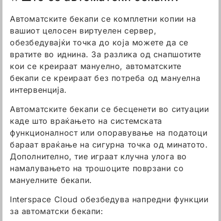
Автоматските бекапи се комплетни копии на
вашиот целосен виртуелен сервер,
обезбедувајќи точка до која можете да се
вратите во иднина. За разлика од снапшотите
кои се креираат мануелно, автоматските
бекапи се креираат без потреба од мануелна
интервенција.
Автоматските бекапи се бесценети во ситуации
каде што враќањето на системската
функционалност или опоравување на податоци
бараат враќање на сигурна точка од минатото.
Дополнително, тие играат клучна улога во
намалувањето на трошоците поврзани со
мануелните бекапи.
Interspace Cloud обезбедува напредни функции
за автоматски бекапи: