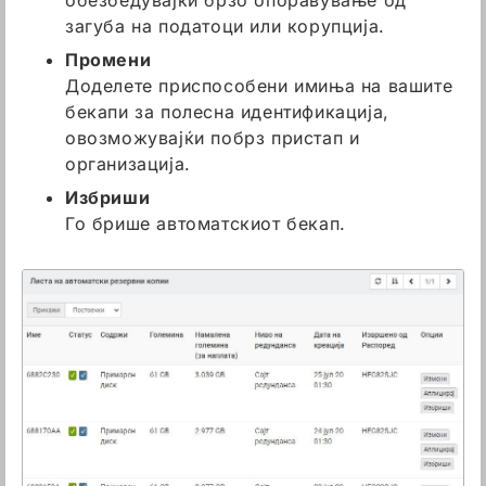
обезбедувајќи брзо опоравување од
загуба на податоци или корупција.
Промени
Доделете приспособени имиња на вашите
бекапи за полесна идентификација,
овозможувајќи побрз пристап и
организација.
Избриши
Го брише автоматскиот бекап.