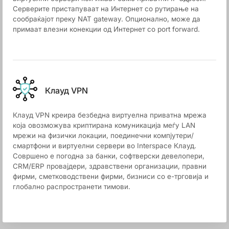
Серверите пристапуваат на Интернет со рутирање на
сообраќајот преку NAT gateway. Опционално, може да
примаат влезни конекции од Интернет со port forward.
Клауд VPN
Клауд VPN креира безбедна виртуелна приватна мрежа
која овозможува криптирана комуникација меѓу LAN
мрежи на физички локации, поединечни компјутери/
смартфони и виртуелни сервери во Interspace Клауд.
Совршено е погодна за банки, софтверски девелопери,
CRM/ERP провајдери, здравствени организации, правни
фирми, сметководствени фирми, бизниси со е-трговија и
глобално распространети тимови.