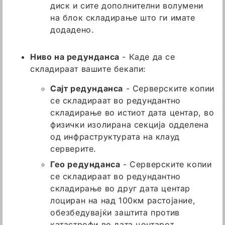
диск и сите дополнителни волумени
на блок складирање што ги имате
додадено.
Ниво на редунданса
- Каде да се
складираат вашите бекапи:
Сајт редунданса
- Серверските копии
се складираат во редундантно
складирање во истиот дата центар, во
физички изолирана секција одделена
од инфраструктурата на клауд
серверите.
Гео редунданса
- Серверските копии
се складираат во редундантно
складирање во друг дата центар
лоциран на над 100км растојание,
обезбедувајќи заштита против
катастрофи во дата центарот.