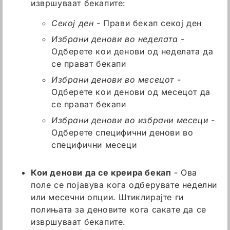
извршуваат бекапите:
Секој ден
- Прави бекап секој ден
Избрани денови во неделата
-
Одберете кои денови од неделата да
се прават бекапи
Избрани денови во месецот
-
Одберете кои денови од месецот да
се прават бекапи
Избрани денови во избрани месеци
-
Одберете специфични денови во
специфични месеци
Кои денови да се креира бекап
- Ова
поле се појавува кога одберувате неделни
или месечни опции. Штиклирајте ги
полињата за деновите кога сакате да се
извршуваат бекапите.