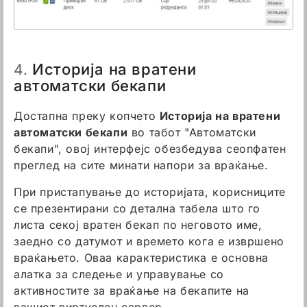
Историја на вратени
4.
автоматски бекапи
Достапна преку копчето
Историја на вратени
автоматски бекапи
во табот "Автоматски
бекапи", овој интерфејс обезбедува сеопфатен
преглед на сите минати напори за враќање.
При пристапување до историјата, корисниците
се презентирани со детална табела што го
листа секој вратен бекап по неговото име,
заедно со датумот и времето кога е извршено
враќањето. Оваа карактеристика е основна
алатка за следење и управување со
активностите за враќање на бекапите на