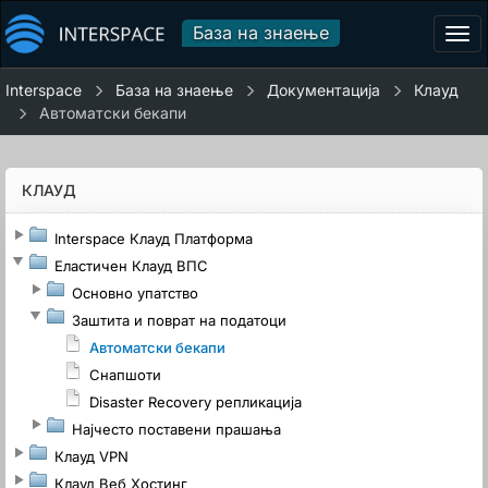
База на знаење
Tog
navi
Interspace
База на знаење
Документација
Клауд
Автоматски бекапи
КЛАУД
Interspace Клауд Платформа
Еластичен Клауд ВПС
Основно упатство
Заштита и поврат на податоци
Автоматски бекапи
Снапшоти
Disaster Recovery репликација
Најчестo поставени прашања
Клауд VPN
Клауд Веб Хостинг