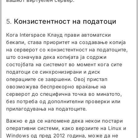
вашиот виртуелен сервер.
Конзистентност на податоци
5.
Кога Interspace Клауд прави автоматски
бекапи, става приоритет на создавање копија
на серверот со конзистентност на податоците,
што означува дека копијата ја содржи
состојбата на системот во момент кога сите
податоци се синхронизирани и диск
операциите се завршени. Овој пристап
овозможува беспрекорно враќање на
серверот до специфична точка во минатото,
без потреба од дополнителни проверки или
прилагодувања на податоците.
Важно е да се напомене дека некои постари
оперативни системи, како верзиите на Linux и
Windows од пред 2012 година, може да не