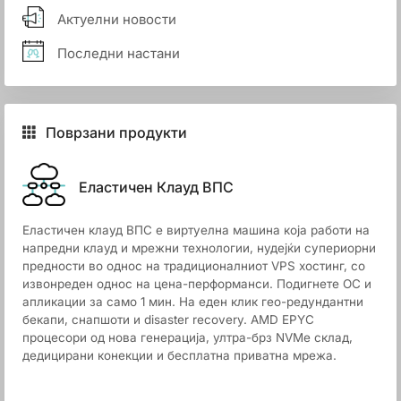
Актуелни новости
Последни настани
Поврзани продукти
Еластичен Клауд ВПС
Еластичен клауд ВПС е виртуелна машина која работи на
напредни клауд и мрежни технологии, нудејќи супериорни
предности во однос на традиционалниот VPS хостинг, со
извонреден однос на цена-перформанси. Подигнете ОС и
апликации за само 1 мин. На еден клик гео-редундантни
бекапи, снапшоти и disaster recovery. AMD EPYC
процесори од нова генерација, ултра-брз NVMe склад,
дедицирани конекции и бесплатна приватна мрежа.