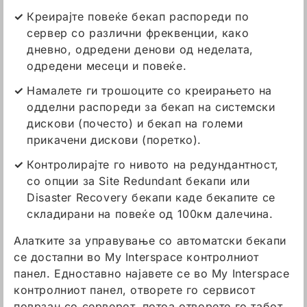
Креирајте повеќе бекап распореди по
сервер со различни фреквенции, како
дневно, одредени денови од неделата,
одредени месеци и повеќе.
Намалете ги трошоците со креирањето на
одделни распореди за бекап на системски
дискови (почесто) и бекап на големи
прикачени дискови (поретко).
Контролирајте го нивото на редундантност,
со опции за Site Redundant бекапи или
Disaster Recovery бекапи каде бекапите се
складирани на повеќе од 100км далечина.
Алатките за управување со автоматски бекапи
се достапни во My Interspace контролниот
панел. Едноставно најавете се во My Interspace
контролниот панел, отворете го сервисот
поврзан со серверот, потоа отворете го табот