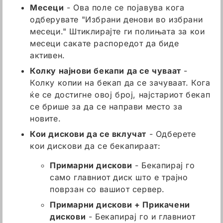
Месеци
- Ова поле се појавува кога
одберувате "Избрани денови во избрани
месеци." Штиклирајте ги полињата за кои
месеци сакате распоредот да биде
активен.
Колку најнови бекапи да се чуваат
-
Колку копии на бекап да се зачуваат. Кога
ќе се достигне овој број, најстариот бекап
се брише за да се направи место за
новите.
Кои дискови да се вклучат
- Одберете
кои дискови да се бекапираат:
Примарни дискови
- Бекапирај го
само главниот диск што е трајно
поврзан со вашиот сервер.
Примарни дискови + Прикачени
дискови
- Бекапирај го и главниот