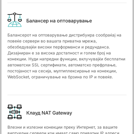
Балансер на оптоварување
Балансерот на оптоварување дистрибуира сообраќај на
повеќе сервери во вашата приватна мрежа,
обезбедувајќи високи перформанси и редунданса.
Дизајниран е за висока достапност и голем број на
конекции. Нуди напредни функции, вклучувајќи бесплатни
автоматски SSL сертификати, автоматско префрлање,
постојаност на сесија, мултиплексирање на конекции,
WebSocket, ограничување на брзина по IP и повеќе.
Клауд NAT Gateway
Влезни и излезни конекции преку Интернет, за вашите
виртуелни сервери кои имаат само приватни IP адреси.