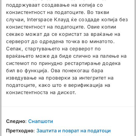
поддржуваат создавање на копија со
конзистентност на податоците. Во такви
случаи, Interspace Клауд ќе создаде копија без
конзистентност на податоците. Овие копии
секако можат да се користат за враќање на
серверот до одредена точка во минатото.
Сепак, стартувањето на серверот по
враќањето може да биде слично на палење на
системот по принудно рестартирање додека
бил во функција. Ова понекогаш бара
изведување на проверки за интегритет на
податоците, како што е верификација на
конзистентноста на дискот.
Следно
:
Снапшоти
Претходно
:
Заштита и поврат на податоци