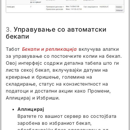
Управување со автоматски
3.
бекапи
Табот
Бекапи и репликација
вклучува алатки
за управување со постоечките копии на бекап.
Овој интерфејс содржи детална табела што ги
листа секој бекап, вклучувајќи датуми на
креирање и бришење, големина на
складирање, статус на конзистентност на
податоци и достапни акции како Промени,
Аплицирај и Избриши.
Аплицирај
Вратете го вашиот сервер во состојбата
заробена во избраниот бекап,