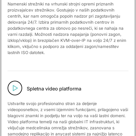
Namenski strežniki na vrhunski strojni opremi priznanih
proizvajalcev strežnikov. Gostujejo v naših podatkovnih
centrih, kar nam omogoča popoln nadzor pri zagotavljanju
delovanja 24/7. Izbira primarnih podatkovnih centrov in
podatkovnega centra za obnovo po nesreči, ki se nahaja na
varni razdalji. Možnosti nadzora napajanja (ponovni zagon,
izklop/vklop) in brezplačen KVM-over-IP na voljo 24/7 z enim
klikom, vključno s podporo za oddaljeni zagon/namestitev
lastnih ISO datotek.
Spletna video platforma
Ustvarite svojo profesionalno stran za deljenje
videoposnetkov, z vsemi izjemnimi funkcijami, prilagojeno vaši
blagovni znamki in podjetju ter na voljo na vaši lastni domeni.
Video platforma temelji na naši globalni IT infrastrukturi, ki
vključuje medcelinska omrežja strežnikov, zasnovana s
samodejno replikacijo in anycast sistemi za najnižjo latenco