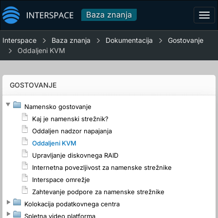
Baza znanja
Tog
navi
Interspace
Baza znanja
Dokumentacija
Gostovanje
Oddaljeni KVM
GOSTOVANJE
Namensko gostovanje
Kaj je namenski strežnik?
Oddaljen nadzor napajanja
Oddaljeni KVM
Upravljanje diskovnega RAID
Internetna povezljivost za namenske strežnike
Interspace omrežje
Zahtevanje podpore za namenske strežnike
Kolokacija podatkovnega centra
Spletna video platforma