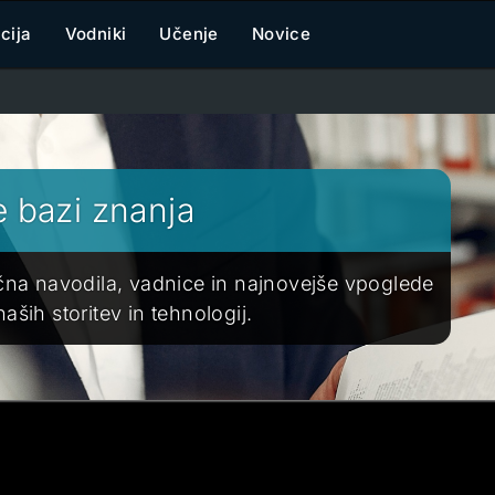
cija
Vodniki
Učenje
Novice
e bazi znanja
ična navodila, vadnice in najnovejše vpoglede
ših storitev in tehnologij.