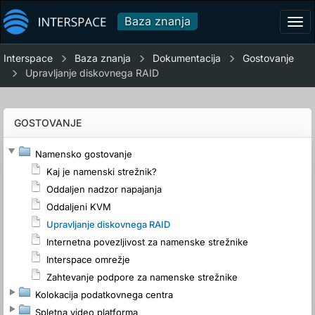
Baza znanja
Tog
navi
Interspace
Baza znanja
Dokumentacija
Gostovanje
Upravljanje diskovnega RAID
GOSTOVANJE
Namensko gostovanje
Kaj je namenski strežnik?
Oddaljen nadzor napajanja
Oddaljeni KVM
Upravljanje diskovnega RAID
Internetna povezljivost za namenske strežnike
Interspace omrežje
Zahtevanje podpore za namenske strežnike
Kolokacija podatkovnega centra
Spletna video platforma