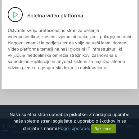
Spletna video platforma
Ustvarite svojo profesionalno stran za deljenje
videoposnetkov, z vsemi izjemnimi funkcijami, prilagojeno vaši
blagovni znamki in podjetju ter na voljo na vaši lastni domeni.
Video platforma temelji na naši globalni IT infrastrukturi, ki
vključuje medcelinska omrežja strežnikov, zasnovana s
samodejno replikacijo in anycast sistemi za najnižjo latenco
odziva glede na geografsko lokacijo obiskovalcev.
Naša spletna stran uporablja piškotke. Z nadaljnjo uporabo
naše spletne strani soglašate z uporabo piškotkov in se
© 2026 INTERSPACE DOOEL. Vse pravice pridržane.
Pogoji uporabe.
strinjate z našimi
Pogoji uporabe
.
Razumem
Slovenščina