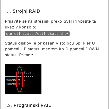
1.1.
Strojni RAID
Prijavite se na strežnik preko SSH in vpišite ta
ukaz v konzolo:
storcli /call /eall /sall show
Status diskov je prikazan v stolpcu Sp, kjer U
pomeni UP status, medtem ko D pomeni DOWN
status. Primer:
1.2.
Programski RAID