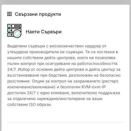
Свързани продукти
Наети Сървъри
Выделени сървъри с висококачествен хардуер от
утвърдени производители на сървъри. Те са хоствани в
нашите собствени дейта центрове, което ни позволява
пълен контрол при осигуряване на работоспособността
24/7. Избор от основни дейта центрове и дейта център за
възстановяване при бедствия, разположен на безопасно
разстояние. Опции за контрол на захранването (рестарт,
изключване/включване) и безплатен KVM-over-IP
достъпен 24/7 с едно кликване, включително поддръжка
за отдалечено зареждане/инсталиране на ваши
собствени ISO образи.