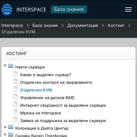
База знания
Tog
navi
Interspace
База знания
Документация
Хостинг
Отдалечен KVM
ХОСТИНГ
Наети сървъри
Какво е выделен сървър?
Отдалечен контрол на захранването
Отдалечен KVM
Управление на дисков RAID
Интернет свързаност за выделени сървъри
Мрежа на Interspace
Заявка за поддръжка за выделени сървъри
Колокация в Дейта Център
Онлайн Видео Платформа