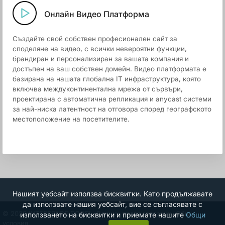
Онлайн Видео Платформа
Създайте свой собствен професионален сайт за
споделяне на видео, с всички невероятни функции,
брандиран и персонализиран за вашата компания и
достъпен на ваш собствен домейн. Видео платформата е
базирана на нашата глобална IT инфраструктура, която
включва междуконтинентална мрежа от сървъри,
проектирана с автоматична репликация и anycast системи
за най-ниска латентност на отговора според географското
местоположение на посетителите.
Нашият уебсайт използва бисквитки. Като продължавате
да използвате нашия уебсайт, вие се съгласявате с
© 2026 INTERSPACE DOOEL. Всички права запазени.
Общи
използването на бисквитки и приемате нашите
Общи
условия.