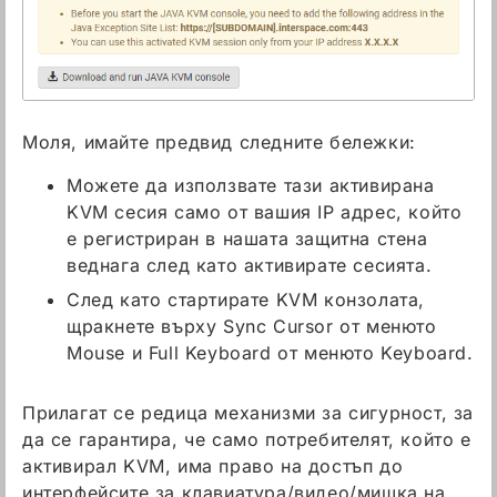
Моля, имайте предвид следните бележки:
Можете да използвате тази активирана
KVM сесия само от вашия IP адрес, който
е регистриран в нашата защитна стена
веднага след като активирате сесията.
След като стартирате KVM конзолата,
щракнете върху Sync Cursor от менюто
Mouse и Full Keyboard от менюто Keyboard.
Прилагат се редица механизми за сигурност, за
да се гарантира, че само потребителят, който е
активирал KVM, има право на достъп до
интерфейсите за клавиатура/видео/мишка на