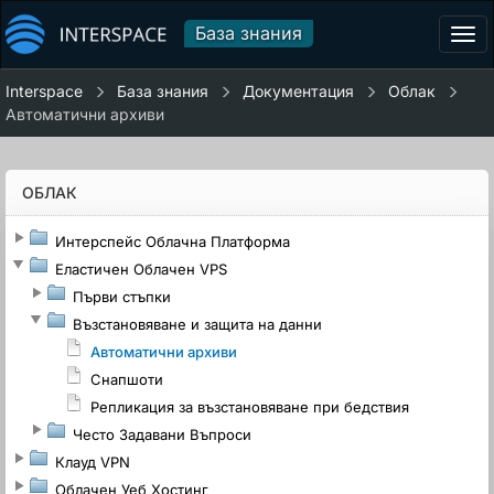
База знания
Tog
navi
Interspace
База знания
Документация
Облак
Автоматични архиви
ОБЛАК
Интерспейс Облачна Платформа
Еластичен Облачен VPS
Първи стъпки
Възстановяване и защита на данни
Автоматични архиви
Снапшоти
Репликация за възстановяване при бедствия
Често Задавани Въпроси
Клауд VPN
Облачен Уеб Хостинг