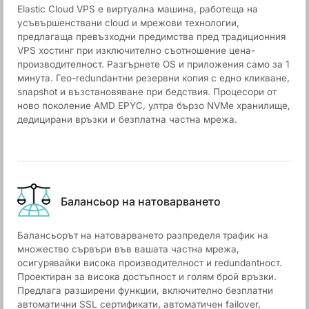
Elastic Cloud VPS е виртуална машина, работеща на
усъвършенствани cloud и мрежови технологии,
предлагаща превъзходни предимства пред традиционния
VPS хостинг при изключително съотношение цена-
производителност. Разгърнете OS и приложения само за 1
минута. Гео-redundантни резервни копия с едно кликване,
snapshot и възстановяване при бедствия. Процесори от
ново поколение AMD EPYC, ултра бързо NVMe хранилище,
дедицирани връзки и безплатна частна мрежа.
Балансьор на натоварването
Балансьорът на натоварването разпределя трафик на
множество сървъри във вашата частна мрежа,
осигурявайки висока производителност и redundantност.
Проектиран за висока достъпност и голям брой връзки.
Предлага разширени функции, включително безплатни
автоматични SSL сертификати, автоматичен failover,