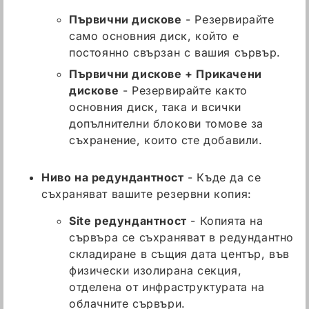
Първични дискове
- Резервирайте
само основния диск, който е
постоянно свързан с вашия сървър.
Първични дискове + Прикачени
дискове
- Резервирайте както
основния диск, така и всички
допълнителни блокови томове за
съхранение, които сте добавили.
Ниво на редундантност
- Къде да се
съхраняват вашите резервни копия:
Site редундантност
- Копията на
сървъра се съхраняват в редундантно
складиране в същия дата център, във
физически изолирана секция,
отделена от инфраструктурата на
облачните сървъри.