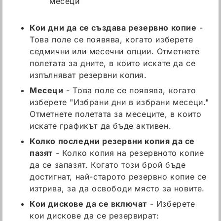
месеци
Кои дни да се създава резервно копие
-
Това поле се появява, когато изберете
седмични или месечни опции. Отметнете
полетата за дните, в които искате да се
изпълняват резервни копия.
Месеци
- Това поле се появява, когато
изберете "Избрани дни в избрани месеци."
Отметнете полетата за месеците, в които
искате графикът да бъде активен.
Колко последни резервни копия да се
пазят
- Колко копия на резервното копие
да се запазят. Когато този брой бъде
достигнат, най-старото резервно копие се
изтрива, за да освободи място за новите.
Кои дискове да се включат
- Изберете
кои дискове да се резервират: