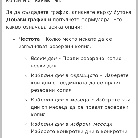
копия и от какъв тип.
За да създадете график, кликнете върху бутона
Добави график
и попълнете формуляра. Ето
какво означава всяка опция:
Честота
- Колко често искате да се
изпълняват резервни копия:
Всеки ден
- Прави резервно копие
всеки ден
Избрани дни в седмицата
- Изберете
кои дни от седмицата да се правят
резервни копия
Избрани дни в месеца
- Изберете кои
дни от месеца да се правят резервни
копия
Избрани дни в избрани месеци
-
Изберете конкретни дни в конкретни