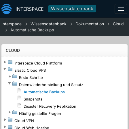
Wissensdatenbank
Tog
navi
Interspace
Wissensdatenbank
Dokumentation
Cloud
Automatische Backups
CLOUD
Interspace Cloud Plattform
Elastic Cloud VPS
Erste Schritte
Datenwiederherstellung und Schutz
Automatische Backups
Snapshots
Disaster Recovery Replikation
Häufig gestellte Fragen
Cloud VPN
Cloud Web Hosting