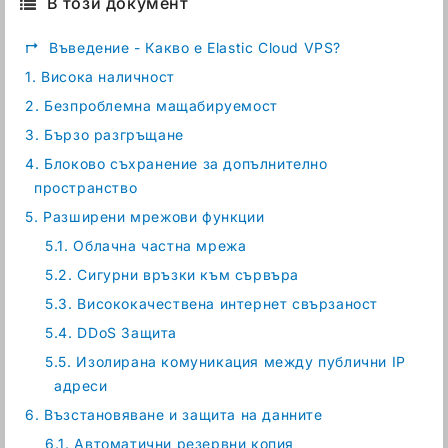
В този документ
↱
Въведение - Какво е Elastic Cloud VPS?
1.
Висока наличност
2.
Безпроблемна мащабируемост
3.
Бързо разгръщане
4.
Блоково съхранение за допълнително
пространство
5.
Разширени мрежови функции
5.1.
Облачна частна мрежа
5.2.
Сигурни връзки към сървъра
5.3.
Висококачествена интернет свързаност
5.4.
DDoS Защита
5.5.
Изолирана комуникация между публични IP
адреси
6.
Възстановяване и защита на данните
6.1.
Автоматични резервни копия