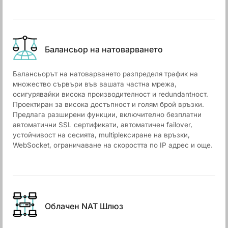
Балансьор на натоварването
Балансьорът на натоварването разпределя трафик на
множество сървъри във вашата частна мрежа,
осигурявайки висока производителност и redundantност.
Проектиран за висока достъпност и голям брой връзки.
Предлага разширени функции, включително безплатни
автоматични SSL сертификати, автоматичен failover,
устойчивост на сесията, multiplексиране на връзки,
WebSocket, ограничаване на скоростта по IP адрес и още.
Облачен NАТ Шлюз