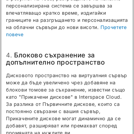
персонализирана система се завършва за
впечатляващо кратко време, издигайки
границите на разгръщането и персонализацията
на облачни сървъри до нови висоти.
Прочетете
повече
Блоково съхранение за
4.
допълнително пространство
Дисковото пространство на виртуалния сървър
може да бъде увеличено чрез добавяне на
блокови томове за съхранение, известни също
като "Прикачени дискове" в Interspace Cloud.
За разлика от Първичните дискове, които са
постоянно свързани с вашия сървър,
Прикачените дискове могат динамично да се
добавят, разширяват или премахват според
промяната на нуждите ви.