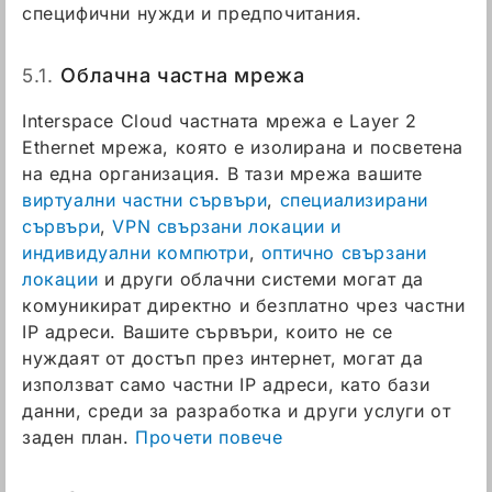
специфични нужди и предпочитания.
5.1.
Облачна частна мрежа
Interspace Cloud частната мрежа е Layer 2
Ethernet мрежа, която е изолирана и посветена
на една организация. В тази мрежа вашите
виртуални частни сървъри
,
специализирани
сървъри
,
VPN свързани локации и
индивидуални компютри
,
оптично свързани
локации
и други облачни системи могат да
комуникират директно и безплатно чрез частни
IP адреси. Вашите сървъри, които не се
нуждаят от достъп през интернет, могат да
използват само частни IP адреси, като бази
данни, среди за разработка и други услуги от
заден план.
Прочети повече