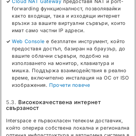
Cloud NAT Gateway
предоставя NAT и port-
forwarding функционалност, позволявайки
както входящи, така и изходящи интернет
връзки за вашите виртуални сървъри, които
имат само частни IP адреси.
Web Console
е безплатен инструмент, който
предоставя достъп, базиран на браузър, до
вашите облачни сървъри, подобно на
използването на монитор, клавиатура и
мишка. Поддържа взаимодействия в реално
време, включително инсталация на ОС от ISO
изображения.
Прочети повече
5.3.
Висококачествена интернет
свързаност
Interspace е първокласен телеком доставчик,
който оперира собствена локална и регионална
оптична инфраструктура и автономна система в