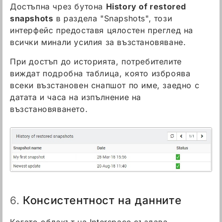
Достъпна чрез бутона
History of restored
snapshots
в раздела "Snapshots", този
интерфейс предоставя цялостен преглед на
всички минали усилия за възстановяване.
При достъп до историята, потребителите
виждат подробна таблица, която изброява
всеки възстановен снапшот по име, заедно с
датата и часа на изпълнение на
възстановяването.
Консистентност на данните
6.
Когато облакът на Interspace създава