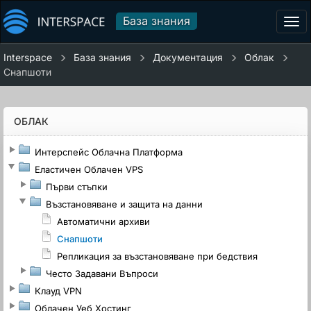
База знания
Tog
navi
Interspace
База знания
Документация
Облак
Снапшоти
ОБЛАК
Интерспейс Облачна Платформа
Еластичен Облачен VPS
Първи стъпки
Възстановяване и защита на данни
Автоматични архиви
Снапшоти
Репликация за възстановяване при бедствия
Често Задавани Въпроси
Клауд VPN
Облачен Уеб Хостинг