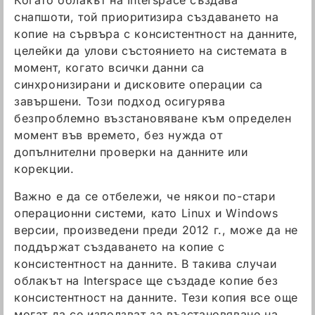
снапшоти, той приоритизира създаването на
копие на сървъра с консистентност на данните,
целейки да улови състоянието на системата в
момент, когато всички данни са
синхронизирани и дисковите операции са
завършени. Този подход осигурява
безпроблемно възстановяване към определен
момент във времето, без нужда от
допълнителни проверки на данните или
корекции.
Важно е да се отбележи, че някои по-стари
операционни системи, като Linux и Windows
версии, произведени преди 2012 г., може да не
поддържат създаването на копие с
консистентност на данните. В такива случаи
облакът на Interspace ще създаде копие без
консистентност на данните. Тези копия все още
могат да се използват за възстановяване на