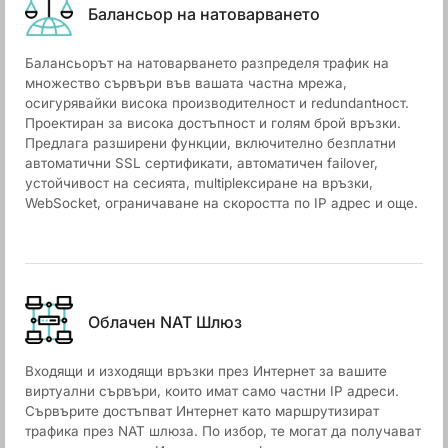
Балансьор на натоварването
Балансьорът на натоварването разпределя трафик на
множество сървъри във вашата частна мрежа,
осигурявайки висока производителност и redundantност.
Проектиран за висока достъпност и голям брой връзки.
Предлага разширени функции, включително безплатни
автоматични SSL сертификати, автоматичен failover,
устойчивост на сесията, multiplексиране на връзки,
WebSocket, ограничаване на скоростта по IP адрес и още.
Облачен NАТ Шлюз
Входящи и изходящи връзки през Интернет за вашите
виртуални сървъри, които имат само частни IP адреси.
Сървърите достъпват Интернет като маршрутизират
трафика през NAT шлюза. По избор, те могат да получават