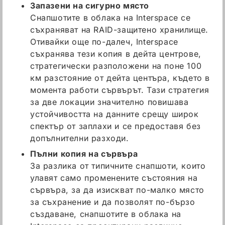
Запазени на сигурно място
Снапшотите в облака на Interspace се
съхраняват на RAID-защитено хранилище.
Отивайки още по-далеч, Interspace
съхранява тези копия в дейта центрове,
стратегически разположени на поне 100
км разстояние от дейта центъра, където в
момента работи сървърът. Тази стратегия
за две локации значително повишава
устойчивостта на данните срещу широк
спектър от заплахи и се предоставя без
допълнителни разходи.
Пълни копия на сървъра
За разлика от типичните снапшоти, които
улавят само променените състояния на
сървъра, за да изискват по-малко място
за съхранение и да позволят по-бързо
създаване, снапшотите в облака на