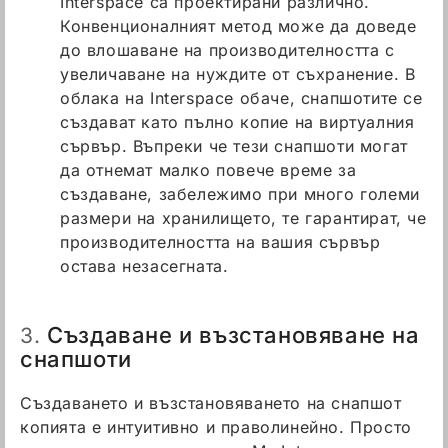
Interspace са проектирани различно.
Конвенционалният метод може да доведе
до влошаване на производителността с
увеличаване на нуждите от съхранение. В
облака на Interspace обаче, снапшотите се
създават като пълно копие на виртуалния
сървър. Въпреки че тези снапшоти могат
да отнемат малко повече време за
създаване, забележимо при много големи
размери на хранилището, те гарантират, че
производителността на вашия сървър
остава незасегната.
Създаване и възстановяване на
3.
снапшоти
Създаването и възстановяването на снапшот
копията е интуитивно и праволинейно. Просто