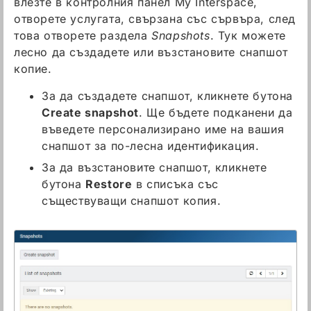
влезте в контролния панел My Interspace,
отворете услугата, свързана със сървъра, след
това отворете раздела
Snapshots
. Тук можете
лесно да създадете или възстановите снапшот
копие.
За да създадете снапшот, кликнете бутона
Create snapshot
. Ще бъдете подканени да
въведете персонализирано име на вашия
снапшот за по-лесна идентификация.
За да възстановите снапшот, кликнете
бутона
Restore
в списъка със
съществуващи снапшот копия.