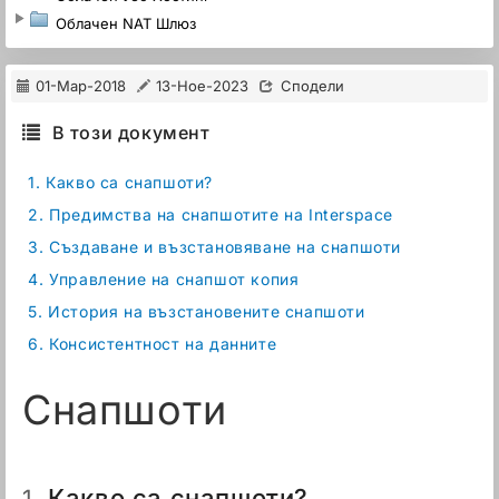
Облачен NAT Шлюз
01-Мар-2018
13-Ное-2023
Сподели
В този документ
1.
Какво са снапшоти?
2.
Предимства на снапшотите на Interspace
3.
Създаване и възстановяване на снапшоти
4.
Управление на снапшот копия
5.
История на възстановените снапшоти
6.
Консистентност на данните
Снапшоти
Какво са снапшоти?
1.