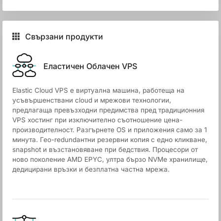
Свързани продукти
Еластичен Облачен VPS
Elastic Cloud VPS е виртуална машина, работеща на
усъвършенствани cloud и мрежови технологии,
предлагаща превъзходни предимства пред традиционния
VPS хостинг при изключително съотношение цена-
производителност. Разгърнете OS и приложения само за 1
минута. Гео-redundантни резервни копия с едно кликване,
snapshot и възстановяване при бедствия. Процесори от
ново поколение AMD EPYC, ултра бързо NVMe хранилище,
дедицирани връзки и безплатна частна мрежа.