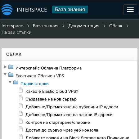
База знания
Tog
navi
Interspace
База знания
Документация
Облак
Първи стъпки
ОБЛАК
Интерспейс Облачна Платформа
Еластичен Облачен VPS
Първи стъпки
Какво е Elastic Cloud VPS?
Създаване на нов сървър
Добавяне/Премахване на публични IP адреси
Добавяне/Премахване на частни IP адреси
Контрол на стартиране/спиране
Достъп до сървър чрез уеб конзола
Добавете волюми на Block Storage като Прикачени