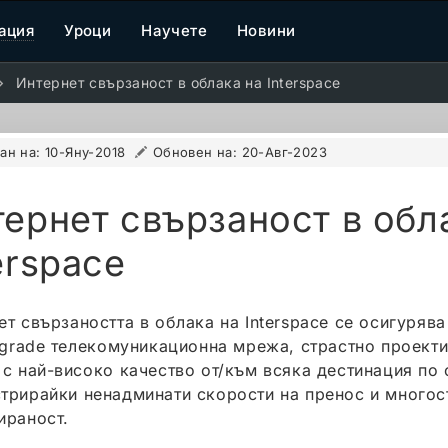
ация
Уроци
Научете
Новини
Интернет свързаност в облака на Interspace
ан на:
10-Яну-2018
Обновен на:
20-Авг-2023
ернет свързаност в обл
erspace
ет свързаността в облака на Interspace се осигурява
r-grade телекомуникационна мрежа, страстно проект
 с най-високо качество от/към всяка дестинация по 
трирайки ненадминати скорости на пренос и многос
ираност.