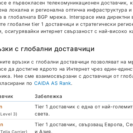
pace е първокласен телекомуникационен доставчик, 
ена локална и регионална оптична инфраструктура и
а в глобалната BGP мрежа. Interspace има директни 
те глобални tier 1 доставчици и стратегически регио
и, осигурявайки интернет свързаност с най-високо к
зки с глобални доставчици
ните връзки с глобални доставчици позволяват на м
pace да достигне ядрото на Интернет чрез един-единс
чика. Ние сме взаимосвързани с доставчици от глоб
 класирани по
CAIDA AS Rank
.
авчик
Забележка
n
Tier 1 доставчик с една от най-големи
света.
Level 3)
on
Tier 1 доставчик, свързващ Европа, С
и Азия.
Telia Carrier)