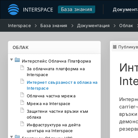
База знания
Документ
Interspace
База знания
Документация
Облак
Публикув
ОБЛАК
Интерспейс Облачна Платформа
Инт
За облачната платформа на
Interspace
Int
Интернет свързаност в облака на
Interspace
Облачна частна мрежа
Интерн
Мрежа на Interspace
carrie
Защитени частни връзки към
връзки
облака
демонс
Инфраструктура на дейта
резерв
центъра на Interspace