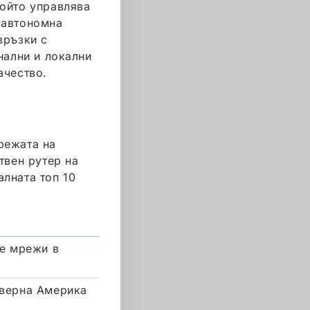
който управлява
 автономна
връзки с
нални и локални
ачество.
режата на
твен рутер на
алната топ 10
те мрежи в
еверна Америка