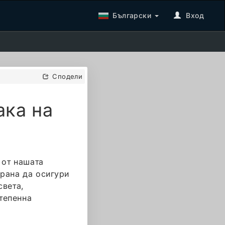
Български
Вход
Сподели
ака на
 от нашата
ирана да осигури
света,
тепенна