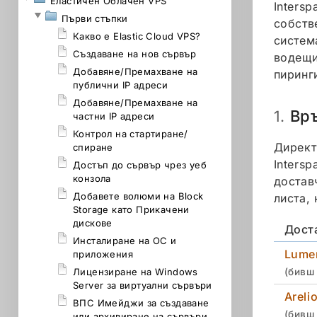
Еластичен Облачен VPS
Inters
Първи стъпки
собств
Какво е Elastic Cloud VPS?
систем
Създаване на нов сървър
водещи
Добавяне/Премахване на
пиринг
публични IP адреси
Добавяне/Премахване на
Връ
1.
частни IP адреси
Контрол на стартиране/
Директ
спиране
Inters
Достъп до сървър чрез уеб
конзола
достав
Добавете волюми на Block
листа,
Storage като Прикачени
дискове
Дост
Инсталиране на ОС и
Lume
приложения
Лицензиране на Windows
(бивш 
Server за виртуални сървъри
Areli
ВПС Имейджи за създаване
(бивш 
или архивиране на сървъри