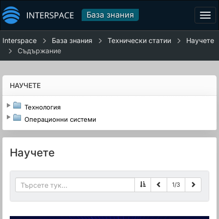
База знания
Tog
navi
Interspace
База знания
Технически статии
Научете
Съдържание
НАУЧЕТЕ
Технология
Операционни системи
Научете
1
/
3