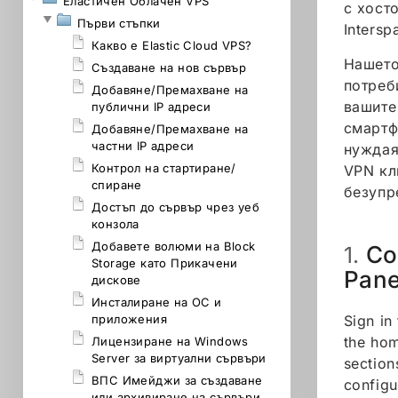
Еластичен Облачен VPS
с хост
Първи стъпки
Intersp
Какво е Elastic Cloud VPS?
Нашето
Създаване на нов сървър
потреб
Добавяне/Премахване на
вашите
публични IP адреси
смартф
Добавяне/Премахване на
частни IP адреси
нуждая
Контрол на стартиране/
VPN кл
спиране
безупр
Достъп до сървър чрез уеб
конзола
Добавете волюми на Block
Co
1.
Storage като Прикачени
Pane
дискове
Инсталиране на ОС и
приложения
Sign in
the ho
Лицензиране на Windows
Server за виртуални сървъри
section
ВПС Имейджи за създаване
configu
или архивиране на сървъри