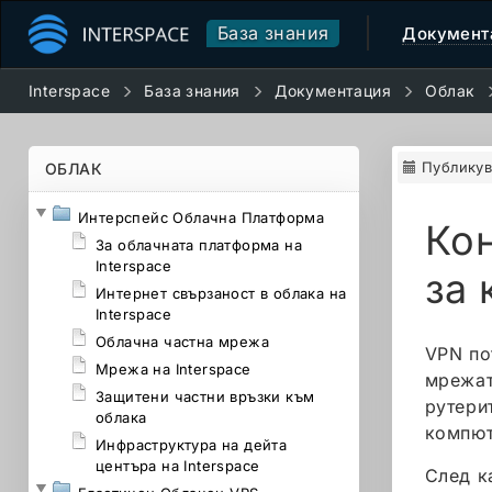
База знания
Документ
Interspace
База знания
Документация
Облак
Публикув
ОБЛАК
Интерспейс Облачна Платформа
Ко
За облачната платформа на
Interspace
за
Интернет свързаност в облака на
Interspace
Облачна частна мрежа
VPN по
Мрежа на Interspace
мрежат
Защитени частни връзки към
рутери
облака
компют
Инфраструктура на дейта
центъра на Interspace
След к