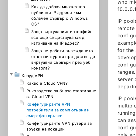
who mig
Как да добавя множество
10.0.0.
публични IP адреси към
облачен сървър с Windows
IP pool
OS?
remote 
Защо виртуалният интерфейс
configu
все още съществува след
example
изтриване на IP адрес?
for the
Защо не работи въвеждането
от клавиатурата при достъп до
develop
виртуални сървъри през уеб
configu
конзола?
ranges.
Клауд VPN
server 
Какво е Cloud VPN?
departm
Ръководство за бързо стартиране
за Cloud VPN
IP pool
Конфигурирайте VPN
multipl
потребители за компютърни и
running
смартфон връзки
can ass
Конфигурирайте VPN рутери за
configu
връзки на локации
only ac