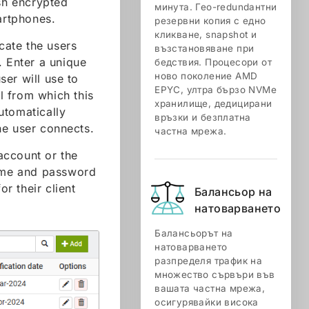
ish encrypted
минута. Гео-redundантни
artphones.
резервни копия с едно
кликване, snapshot и
cate the users
възстановяване при
. Enter a unique
бедствия. Процесори от
ново поколение AMD
er will use to
EPYC, ултра бързо NVMe
 from which this
хранилище, дедицирани
utomatically
връзки и безплатна
he user connects.
частна мрежа.
account or the
name and password
r their client
Балансьор на
натоварването
Балансьорът на
натоварването
разпределя трафик на
множество сървъри във
вашата частна мрежа,
осигурявайки висока