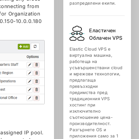
разпределени екипи.
connecting from
for Organization
.0.150-10.0.0.180
Еластичен
Облачен VPS
Elastic Cloud VPS е
виртуална машина,
работеща на
усъвършенствани cloud
и мрежови технологии,
предлагаща
превъзходни
предимства пред
традиционния VPS
хостинг при
изключително
съотношение цена-
производителност.
Разгърнете OS и
assigned IP pool.
приложения само за 1