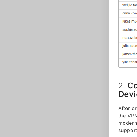
Co
2.
Devi
After c
the VPN
modern 
support