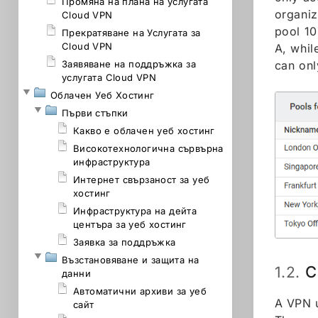
Промяна на плана на услугата
organiz
Cloud VPN
pool 10
Прекратяване на Услугата за
Cloud VPN
A, whil
Заявяване на поддръжка за
can onl
услугата Cloud VPN
Облачен Уеб Хостинг
Първи стъпки
Какво е облачен уеб хостинг
Високотехнологична сървърна
инфраструктура
Интернет свързаност за уеб
хостинг
Инфраструктура на дейта
центъра за уеб хостинг
Заявка за поддръжка
Възстановяване и защита на
C
1.2.
данни
Автоматични архиви за уеб
A VPN u
сайт