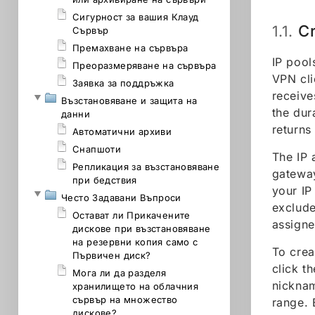
Сигурност за вашия Клауд
Cr
1.1.
Сървър
Премахване на сървъра
IP pool
Преоразмеряване на сървъра
VPN cli
Заявка за поддръжка
receive
Възстановяване и защита на
the dur
данни
returns
Автоматични архиви
Снапшоти
The IP 
Репликация за възстановяване
gateway
при бедствия
your IP
Често Задавани Въпроси
exclude
Остават ли Прикачените
assigne
дискове при възстановяване
на резервни копия само с
To crea
Първичен диск?
click t
Мога ли да разделя
nicknam
хранилището на облачния
сървър на множество
range. 
дискове?