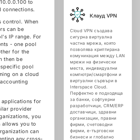
10.0.0.100 to
N connections.
Клауд VPN
s control. When
ers can be
Cloud VPN създава
l's IP range. For
сигурна виртуална
частна мрежа, която
nts - one pool
позволява криптирана
ther for the
комуникация между LAN
n then be
мрежи на физически
 specific pool
места, индивидуални
ning on a cloud
компютри/смартфони и
виртуални сървъри в
 accounting
Interspace Cloud.
Перфектно е подходяща
за банки, софтуерни
 applications for
разработчици, CRM/ERP
ilar provider
доставчици, здравни
rganizations, you
организации, правни
s allows you to
фирми, счетоводни
organization can
фирми, е-търговски
бизнеси и глобално
enting any cross-