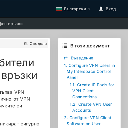
Български
Вход
фон връзки
Сподели
В този документ
↱
Въведение
бители
1.
Configure VPN Users in
 връзки
My Interspace Control
Panel
1.1.
Create IP Pools for
VPN Client
стъпва VPN
Connections
лично от VPN
1.2.
Create VPN User
ичките си
Accounts
2.
Configure VPN Client
уникират сигурно
Software on User