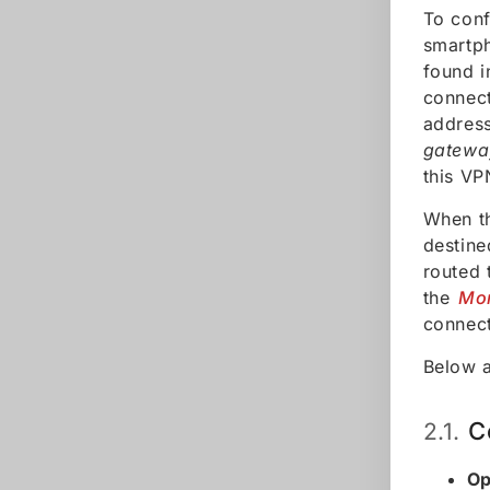
To conf
smartph
found i
connect
address
gatewa
this VP
When th
destine
routed 
the
Mon
connect
Below a
C
2.1.
Op