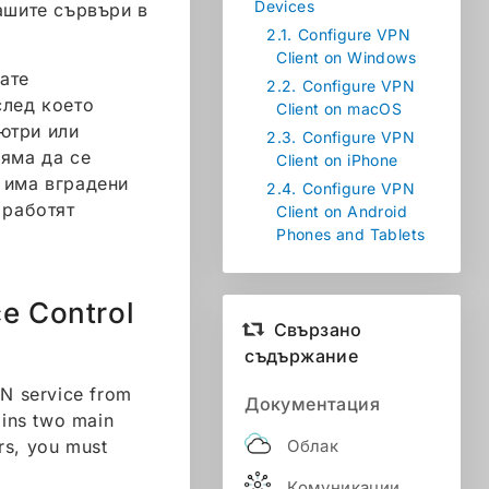
Devices
вашите сървъри в
2.1.
Configure VPN
Client on Windows
ате
2.2.
Configure VPN
след което
Client on macOS
ютри или
2.3.
Configure VPN
няма да се
Client on iPhone
 има вградени
2.4.
Configure VPN
 работят
Client on Android
Phones and Tablets
e Control
Свързано
съдържание
PN service from
Документация
ains two main
Облак
rs, you must
Комуникации