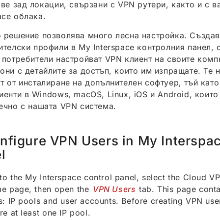
ове зад локации, свързани с VPN рутери, както и с 
ace облака.
 решение позволява много лесна настройка. Създав
ителски профили в My Interspace контролния панел, 
 потребители настройват VPN клиент на своите комп
они с детайлите за достъп, които им изпращате. Те 
т от инсталиране на допълнителен софтуер, тъй като
иенти в Windows, macOS, Linux, iOS и Android, които
ечно с нашата VPN система.
nfigure VPN Users in My Interspac
l
 to the My Interspace control panel, select the Cloud V
me page, then open the
VPN Users
tab. This page cont
s: IP pools and user accounts. Before creating VPN use
re at least one IP pool.