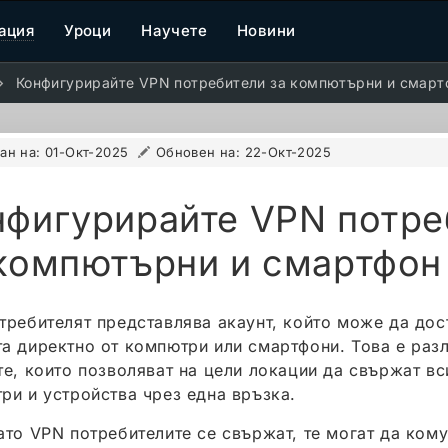
ация
Уроци
Научете
Новини
Конфигурирайте VPN потребители за компютърни и смарт
ан на:
01-Окт-2025
Обновен на:
22-Окт-2025
нфигурирайте VPN потре
 компютърни и смартфон
требителят представлява акаунт, който може да до
а директно от компютри или смартфони. Това е раз
те, които позволяват на цели локации да свържат вс
ри и устройства чрез една връзка.
ато VPN потребителите се свържат, те могат да ком