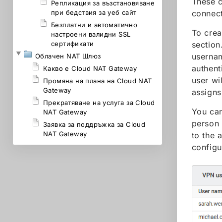
These c
Репликация за възстановяване
connect
при бедствия за уеб сайт
Безплатни и автоматично
To crea
настроени валидни SSL
section
сертификати
usernam
Облачен NAT Шлюз
authent
Какво е Cloud NAT Gateway
user wi
Промяна на плана на Cloud NAT
Gateway
assigns
Прекратяване на услуга за Cloud
You can
NAT Gateway
person 
Заявка за поддръжка за Cloud
NAT Gateway
to the 
configu