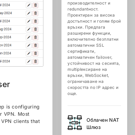
производителност и
redundantност.
Проектиран за висока
достъпност и голям брой
връзки. Предлага
разширени функции,
включително безплатни
автоматични SSL
сертификати,
автоматичен failover,
устойчивост на сесията,
multiplексиране на
връзки, WebSocket,
ограничаване на
ser
скоростта по IP адрес и
още.
ep is configuring
ur VPN. Most
Облачен NАТ
VPN clients that
Шлюз