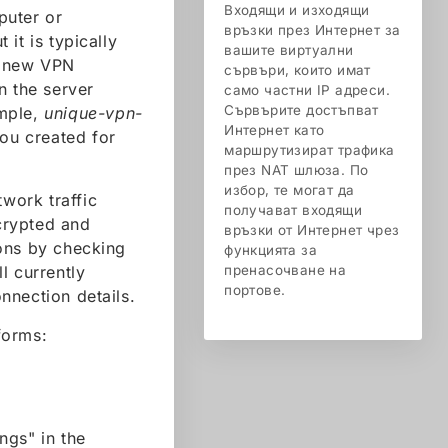
Входящи и изходящи
puter or
връзки през Интернет за
it is typically
вашите виртуални
a new VPN
сървъри, които имат
n the server
само частни IP адреси.
Сървърите достъпват
ample,
unique-vpn-
Интернет като
ou created for
маршрутизират трафика
през NAT шлюза. По
избор, те могат да
twork traffic
получават входящи
ncrypted and
връзки от Интернет чрез
ions by checking
функцията за
l currently
пренасочване на
портове.
nnection details.
forms:
ngs" in the