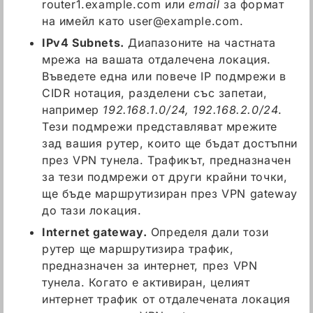
router1.example.com или
email
за формат
на имейл като
user@example.com
.
IPv4 Subnets.
Диапазоните на частната
мрежа на вашата отдалечена локация.
Въведете една или повече IP подмрежи в
CIDR нотация, разделени със запетаи,
например
192.168.1.0/24, 192.168.2.0/24
.
Тези подмрежи представляват мрежите
зад вашия рутер, които ще бъдат достъпни
през VPN тунела. Трафикът, предназначен
за тези подмрежи от други крайни точки,
ще бъде маршрутизиран през VPN gateway
до тази локация.
Internet gateway.
Определя дали този
рутер ще маршрутизира трафик,
предназначен за интернет, през VPN
тунела. Когато е активиран, целият
интернет трафик от отдалечената локация