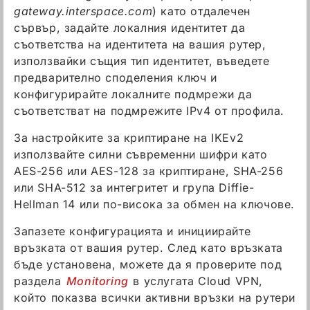
gateway.interspace.com
) като отдалечен
сървър, задайте локалния идентитет да
съответства на идентитета на вашия рутер,
използвайки същия тип идентитет, въведете
предварително споделения ключ и
конфигурирайте локалните подмрежи да
съответстват на подмрежите IPv4 от профила.
За настройките за криптиране на IKEv2
използвайте силни съвременни шифри като
AES-256 или AES-128 за криптиране, SHA-256
или SHA-512 за интегритет и група Diffie-
Hellman 14 или по-висока за обмен на ключове.
Запазете конфигурацията и инициирайте
връзката от вашия рутер. След като връзката
бъде установена, можете да я проверите под
раздела
Monitoring
в услугата Cloud VPN,
който показва всички активни връзки на рутери