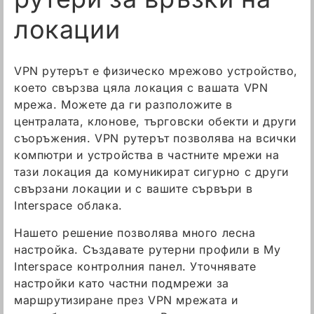
локации
VPN рутерът е физическо мрежово устройство,
което свързва цяла локация с вашата VPN
мрежа. Можете да ги разположите в
централата, клонове, търговски обекти и други
съоръжения. VPN рутерът позволява на всички
компютри и устройства в частните мрежи на
тази локация да комуникират сигурно с други
свързани локации и с вашите сървъри в
Interspace облака.
Нашето решение позволява много лесна
настройка. Създавате рутерни профили в My
Interspace контролния панел. Уточнявате
настройки като частни подмрежи за
маршрутизиране през VPN мрежата и