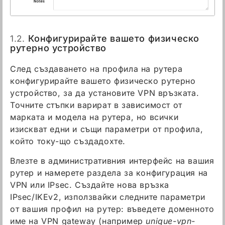
1.2.
Конфигурирайте вашето физическо
рутерно устройство
След създаването на профила на рутера
конфигурирайте вашето физическо рутерно
устройство, за да установите VPN връзката.
Точните стъпки варират в зависимост от
марката и модела на рутера, но всички
изискват едни и същи параметри от профила,
който току-що създадохте.
Влезте в административния интерфейс на вашия
рутер и намерете раздела за конфигурация на
VPN или IPsec. Създайте нова връзка
IPsec/IKEv2, използвайки следните параметри
от вашия профил на рутер: въведете доменното
име на VPN gateway (например
unique-vpn-