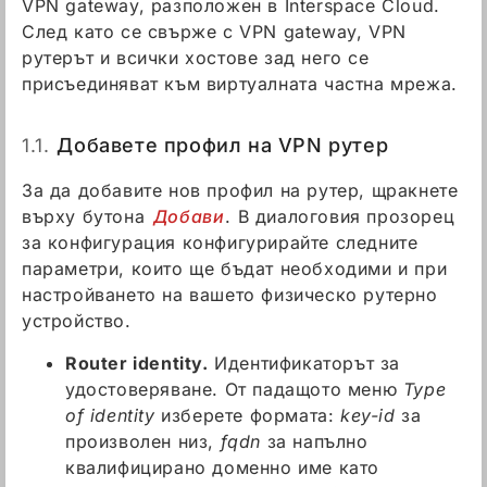
VPN gateway, разположен в Interspace Cloud.
След като се свърже с VPN gateway, VPN
рутерът и всички хостове зад него се
присъединяват към виртуалната частна мрежа.
1.1.
Добавете профил на VPN рутер
За да добавите нов профил на рутер, щракнете
върху бутона
Добави
. В диалоговия прозорец
за конфигурация конфигурирайте следните
параметри, които ще бъдат необходими и при
настройването на вашето физическо рутерно
устройство.
Router identity.
Идентификаторът за
удостоверяване. От падащото меню
Type
of identity
изберете формата:
key-id
за
произволен низ,
fqdn
за напълно
квалифицирано доменно име като