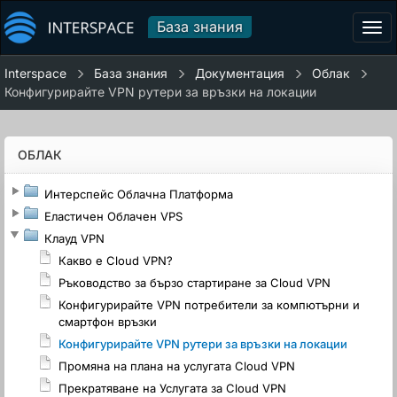
База знания
Tog
navi
Interspace
База знания
Документация
Облак
Конфигурирайте VPN рутери за връзки на локации
ОБЛАК
Интерспейс Облачна Платформа
Еластичен Облачен VPS
Клауд VPN
Какво е Cloud VPN?
Ръководство за бързо стартиране за Cloud VPN
Конфигурирайте VPN потребители за компютърни и
смартфон връзки
Конфигурирайте VPN рутери за връзки на локации
Промяна на плана на услугата Cloud VPN
Прекратяване на Услугата за Cloud VPN