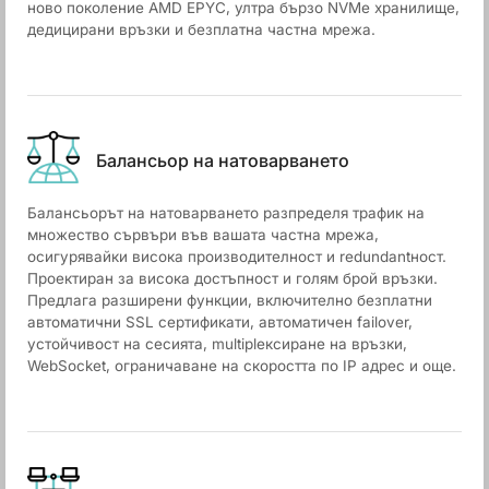
ново поколение AMD EPYC, ултра бързо NVMe хранилище,
дедицирани връзки и безплатна частна мрежа.
Балансьор на натоварването
Балансьорът на натоварването разпределя трафик на
множество сървъри във вашата частна мрежа,
осигурявайки висока производителност и redundantност.
Проектиран за висока достъпност и голям брой връзки.
Предлага разширени функции, включително безплатни
автоматични SSL сертификати, автоматичен failover,
устойчивост на сесията, multiplексиране на връзки,
WebSocket, ограничаване на скоростта по IP адрес и още.