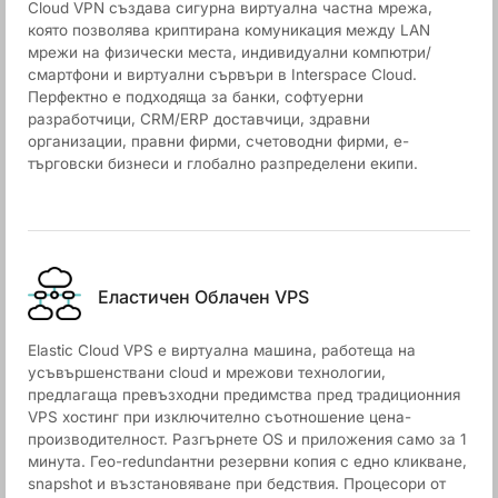
Cloud VPN създава сигурна виртуална частна мрежа,
която позволява криптирана комуникация между LAN
мрежи на физически места, индивидуални компютри/
смартфони и виртуални сървъри в Interspace Cloud.
Перфектно е подходяща за банки, софтуерни
разработчици, CRM/ERP доставчици, здравни
организации, правни фирми, счетоводни фирми, е-
търговски бизнеси и глобално разпределени екипи.
Еластичен Облачен VPS
Elastic Cloud VPS е виртуална машина, работеща на
усъвършенствани cloud и мрежови технологии,
предлагаща превъзходни предимства пред традиционния
VPS хостинг при изключително съотношение цена-
производителност. Разгърнете OS и приложения само за 1
минута. Гео-redundантни резервни копия с едно кликване,
snapshot и възстановяване при бедствия. Процесори от