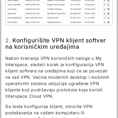
Konfigurišite VPN klijent softver
2.
na korisničkim uređajima
Nakon kreiranja VPN korisničkih naloga u My
Interspace, sledeći korak je konfiguracija VPN
klijent softvera na uređajima koji će se povezati
na vaš VPN. Većina modernih desktop i mobilnih
operativnih sistema uključuje ugrađene VPN
klijente koji podržavaju protokole koje koristi
Interspace Cloud VPN.
Da biste konfigurisa klijent, otvorite VPN
podešavanja na vašem kompjuteru ili