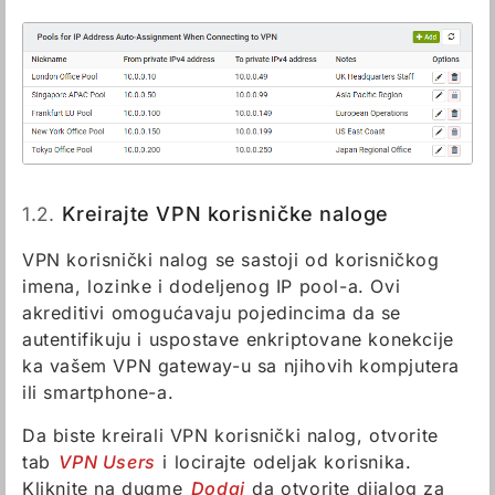
1.2.
Kreirajte VPN korisničke naloge
VPN korisnički nalog se sastoji od korisničkog
imena, lozinke i dodeljenog IP pool-a. Ovi
akreditivi omogućavaju pojedincima da se
autentifikuju i uspostave enkriptovane konekcije
ka vašem VPN gateway-u sa njihovih kompjutera
ili smartphone-a.
Da biste kreirali VPN korisnički nalog, otvorite
tab
VPN Users
i locirajte odeljak korisnika.
Kliknite na dugme
Dodaj
da otvorite dijalog za