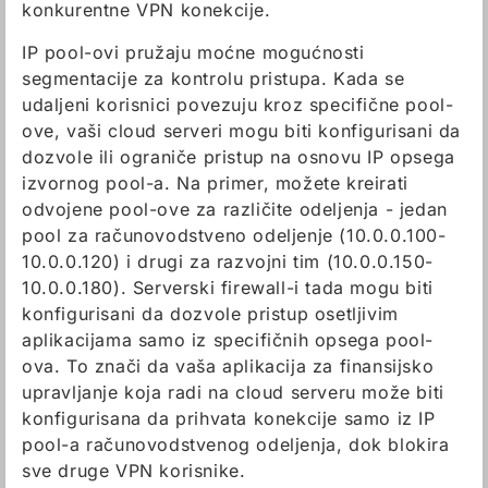
konkurentne VPN konekcije.
IP pool-ovi pružaju moćne mogućnosti
segmentacije za kontrolu pristupa. Kada se
udaljeni korisnici povezuju kroz specifične pool-
ove, vaši cloud serveri mogu biti konfigurisani da
dozvole ili ograniče pristup na osnovu IP opsega
izvornog pool-a. Na primer, možete kreirati
odvojene pool-ove za različite odeljenja - jedan
pool za računovodstveno odeljenje (10.0.0.100-
10.0.0.120) i drugi za razvojni tim (10.0.0.150-
10.0.0.180). Serverski firewall-i tada mogu biti
konfigurisani da dozvole pristup osetljivim
aplikacijama samo iz specifičnih opsega pool-
ova. To znači da vaša aplikacija za finansijsko
upravljanje koja radi na cloud serveru može biti
konfigurisana da prihvata konekcije samo iz IP
pool-a računovodstvenog odeljenja, dok blokira
sve druge VPN korisnike.