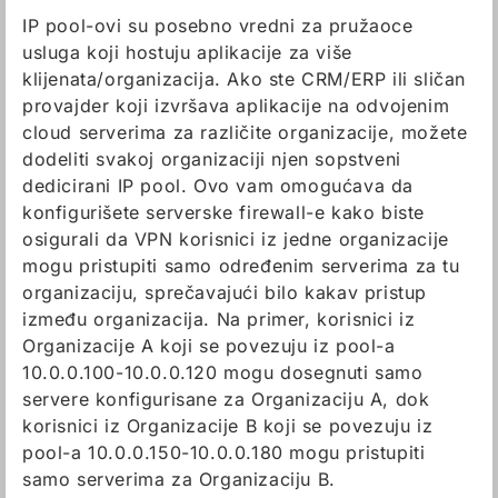
IP pool-ovi su posebno vredni za pružaoce
usluga koji hostuju aplikacije za više
klijenata/organizacija. Ako ste CRM/ERP ili sličan
provajder koji izvršava aplikacije na odvojenim
cloud serverima za različite organizacije, možete
dodeliti svakoj organizaciji njen sopstveni
dedicirani IP pool. Ovo vam omogućava da
konfigurišete serverske firewall-e kako biste
osigurali da VPN korisnici iz jedne organizacije
mogu pristupiti samo određenim serverima za tu
organizaciju, sprečavajući bilo kakav pristup
između organizacija. Na primer, korisnici iz
Organizacije A koji se povezuju iz pool-a
10.0.0.100-10.0.0.120 mogu dosegnuti samo
servere konfigurisane za Organizaciju A, dok
korisnici iz Organizacije B koji se povezuju iz
pool-a 10.0.0.150-10.0.0.180 mogu pristupiti
samo serverima za Organizaciju B.