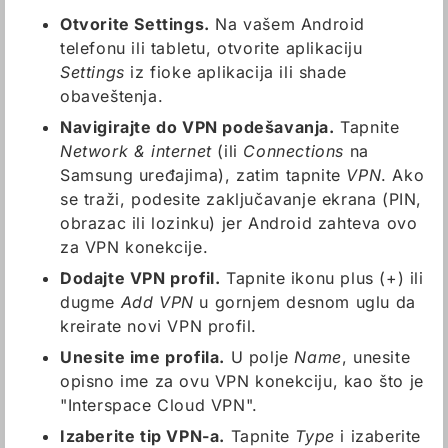
Otvorite Settings.
Na vašem Android
telefonu ili tabletu, otvorite aplikaciju
Settings
iz fioke aplikacija ili shade
obaveštenja.
Navigirajte do VPN podešavanja.
Tapnite
Network & internet
(ili
Connections
na
Samsung uređajima), zatim tapnite
VPN
. Ako
se traži, podesite zaključavanje ekrana (PIN,
obrazac ili lozinku) jer Android zahteva ovo
za VPN konekcije.
Dodajte VPN profil.
Tapnite ikonu plus (+) ili
dugme
Add VPN
u gornjem desnom uglu da
kreirate novi VPN profil.
Unesite ime profila.
U polje
Name
, unesite
opisno ime za ovu VPN konekciju, kao što je
"Interspace Cloud VPN".
Izaberite tip VPN-a.
Tapnite
Type
i izaberite