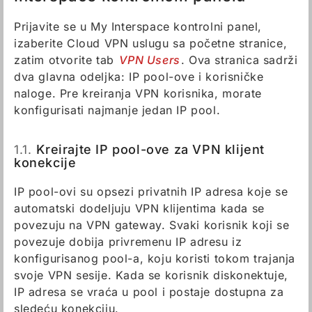
Prijavite se u My Interspace kontrolni panel,
izaberite Cloud VPN uslugu sa početne stranice,
zatim otvorite tab
VPN Users
. Ova stranica sadrži
dva glavna odeljka: IP pool-ove i korisničke
naloge. Pre kreiranja VPN korisnika, morate
konfigurisati najmanje jedan IP pool.
1.1.
Kreirajte IP pool-ove za VPN klijent
konekcije
IP pool-ovi su opsezi privatnih IP adresa koje se
automatski dodeljuju VPN klijentima kada se
povezuju na VPN gateway. Svaki korisnik koji se
povezuje dobija privremenu IP adresu iz
konfigurisanog pool-a, koju koristi tokom trajanja
svoje VPN sesije. Kada se korisnik diskonektuje,
IP adresa se vraća u pool i postaje dostupna za
sledeću konekciju.