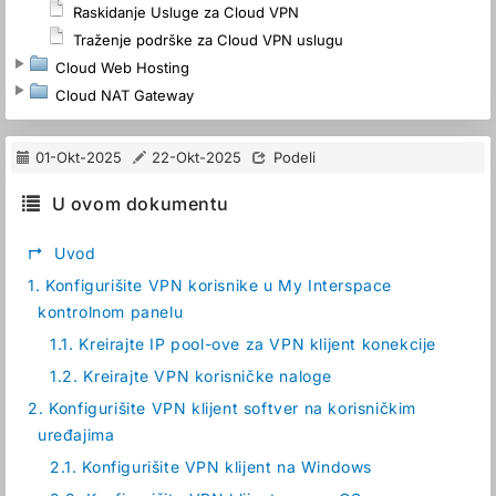
Raskidanje Usluge za Cloud VPN
Traženje podrške za Cloud VPN uslugu
Cloud Web Hosting
Cloud NAT Gateway
01-Okt-2025
22-Okt-2025
Podeli
U ovom dokumentu
↱
Uvod
1.
Konfigurišite VPN korisnike u My Interspace
kontrolnom panelu
1.1.
Kreirajte IP pool-ove za VPN klijent konekcije
1.2.
Kreirajte VPN korisničke naloge
2.
Konfigurišite VPN klijent softver na korisničkim
uređajima
2.1.
Konfigurišite VPN klijent na Windows