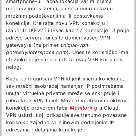
smartphone-u. Tačna lokacija varira prema
operativnom sistemu, ali se obično nalazi u
mrežnim podešavanjima ili postavkama
konekcije. Kreirajte novu VPN konekciju i
izaberite IKEv2 ili IPsec kao tip konekcije. U polje
adrese servera, unesite domen vašeg VPN
gateway-a (na primer
unique-vpn-
gateway.interspace.com
). Unesite korisničko ime
i lozinku koje ste kreirali za ovaj VPN korisnički
nalog.
Kada konfigurisani VPN klijent inicira konekciju,
sav mrežni saobraćaj namenjen IP podmrežama
unutar virtuelne privatne mreže se enkriptuje i
rutira kroz VPN tunel. Možete verifikovati aktivne
konekcije proverom taba
Monitoring
u Cloud
VPN usluzi, koji prikazuje sve trenutno povezane
korisnike zajedno sa njihovim dodeljenim IP
adresama i detaljima konekcije.