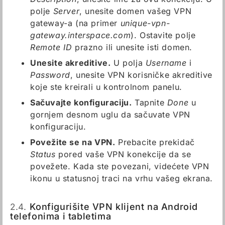
polje
Server
, unesite domen vašeg VPN
gateway-a (na primer
unique-vpn-
gateway.interspace.com
). Ostavite polje
Remote ID
prazno ili unesite isti domen.
Unesite akreditive.
U polja
Username
i
Password
, unesite VPN korisničke akreditive
koje ste kreirali u kontrolnom panelu.
Sačuvajte konfiguraciju.
Tapnite
Done
u
gornjem desnom uglu da sačuvate VPN
konfiguraciju.
Povežite se na VPN.
Prebacite prekidač
Status
pored vaše VPN konekcije da se
povežete. Kada ste povezani, videćete VPN
ikonu u statusnoj traci na vrhu vašeg ekrana.
2.4.
Konfigurišite VPN klijent na Android
telefonima i tabletima