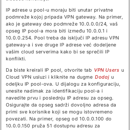
IP adrese u pool-u moraju biti unutar privatne
podmreže kojoj pripada VPN gateway. Na primer,
ako je gateway deo podmreže 10.0.0.0/24, vaš
opseg IP pool-a mora biti između 10.0.0.1 i
10.0.0.254. Pool treba da isključi IP adresu VPN
gateway-a i sve druge IP adrese već dodeljene
vašim cloud serverima kako bi se sprečili IP
konflikti.
Da biste kreirali IP pool, otvorite tab
VPN Users
u
Cloud VPN usluzi i kliknite na dugme
Dodaj
u
odeljku IP pool-ova. U dijalogu za konfiguraciju,
unesite nadimak za identifikaciju pool-a i
navedite prvu i poslednju IP adresu za opseg.
Osigurajte da opseg sadrži dovoljno adresa da
primi sve korisnike koji se mogu istovremeno
povezati. Na primer, opseg od 10.0.0.100 do
10.0.0.150 pruža 51 dostupnu adresu za