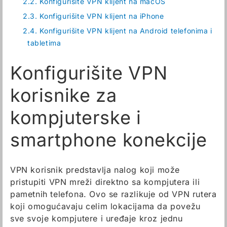
2.2.
Konfigurišite VPN klijent na macOS
2.3.
Konfigurišite VPN klijent na iPhone
2.4.
Konfigurišite VPN klijent na Android telefonima i
tabletima
Konfigurišite VPN
korisnike za
kompjuterske i
smartphone konekcije
VPN korisnik predstavlja nalog koji može
pristupiti VPN mreži direktno sa kompjutera ili
pametnih telefona. Ovo se razlikuje od VPN rutera
koji omogućavaju celim lokacijama da povežu
sve svoje kompjutere i uređaje kroz jednu