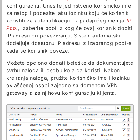
konfiguraciju. Unesite jedinstveno korisničko ime
za nalog i podesite jaku lozinku koju će korisnik
koristiti za autentifikaciju. Iz padajućeg menija
IP
Pool
, izaberite pool iz kog će ovaj korisnik dobiti
IP adresu pri povezivanju. Sistem automatski
dodeljuje dostupnu IP adresu iz izabranog pool-a
kada se korisnik poveže.
Možete opciono dodati beleške da dokumentujete
svrhu naloga ili osobu koja ga koristi. Nakon
kreiranja naloga, pružite korisničko ime i lozinku
ovlašćenoj osobi zajedno sa domenom VPN
gateway-a za njihovu konfiguraciju klijenta.