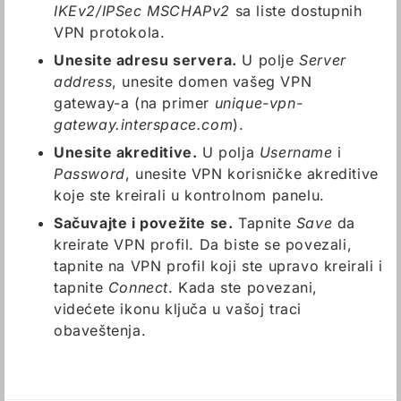
IKEv2/IPSec MSCHAPv2
sa liste dostupnih
VPN protokola.
Unesite adresu servera.
U polje
Server
address
, unesite domen vašeg VPN
gateway-a (na primer
unique-vpn-
gateway.interspace.com
).
Unesite akreditive.
U polja
Username
i
Password
, unesite VPN korisničke akreditive
koje ste kreirali u kontrolnom panelu.
Sačuvajte i povežite se.
Tapnite
Save
da
kreirate VPN profil. Da biste se povezali,
tapnite na VPN profil koji ste upravo kreirali i
tapnite
Connect
. Kada ste povezani,
videćete ikonu ključa u vašoj traci
obaveštenja.