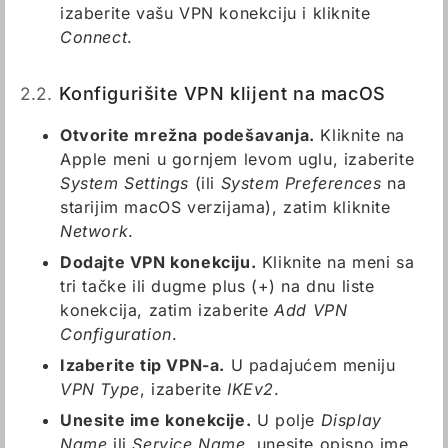
izaberite vašu VPN konekciju i kliknite
Connect
.
2.2.
Konfigurišite VPN klijent na macOS
Otvorite mrežna podešavanja.
Kliknite na
Apple meni u gornjem levom uglu, izaberite
System Settings
(ili
System Preferences
na
starijim macOS verzijama), zatim kliknite
Network
.
Dodajte VPN konekciju.
Kliknite na meni sa
tri tačke ili dugme plus (+) na dnu liste
konekcija, zatim izaberite
Add VPN
Configuration
.
Izaberite tip VPN-a.
U padajućem meniju
VPN Type
, izaberite
IKEv2
.
Unesite ime konekcije.
U polje
Display
Name
ili
Service Name
, unesite opisno ime