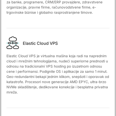
za banke, programere, CRM/ERP provajdere, zdravstvene
organizacije, pravne firme, računovodstvene firme, e-
trgovinske biznise i globalno rasprostranjene timove.
Elastic Cloud VPS
Elastic Cloud VPS je virtualna mašina koja radi na naprednim
cloud i mrežnim tehnologijama, nudeći superiorne prednosti u
odnosu na tradicionalni VPS hosting po izuzetnom odnosu
cene i performansi. Podignite OS i aplikacije za samo 1 minut.
Geo-redundantni bekapi jednim klikom, snepšoti i oporavak od
katastrofe. Procesori nove generacije AMD EPYC, ultra-brzo
NVMe skladištenje, dedikovane konekcije i besplatna privatna
mreža.