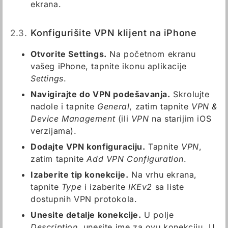
ekrana.
2.3.
Konfigurišite VPN klijent na iPhone
Otvorite Settings.
Na početnom ekranu
vašeg iPhone, tapnite ikonu aplikacije
Settings
.
Navigirajte do VPN podešavanja.
Skrolujte
nadole i tapnite
General
, zatim tapnite
VPN &
Device Management
(ili
VPN
na starijim iOS
verzijama).
Dodajte VPN konfiguraciju.
Tapnite
VPN
,
zatim tapnite
Add VPN Configuration
.
Izaberite tip konekcije.
Na vrhu ekrana,
tapnite
Type
i izaberite
IKEv2
sa liste
dostupnih VPN protokola.
Unesite detalje konekcije.
U polje
Description
, unesite ime za ovu konekciju. U