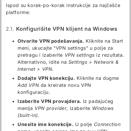
Ispod su korak-po-korak instrukcije za najčešće
platforme:
2.1.
Konfigurišite VPN klijent na Windows
Otvorite VPN podešavanja.
Kliknite na Start
meni, ukucajte "VPN settings" u polje za
pretragu i izaberite
VPN settings
iz rezultata.
Alternativno, idite na
Settings > Network &
Internet > VPN
.
Dodajte VPN konekciju.
Kliknite na dugme
Add VPN
da kreirate novu VPN
konfiguraciju.
Izaberite VPN provajdera.
Iz padajućeg
menija
VPN provider
, izaberite
Windows
(built-in)
.
Unesite ime konekcije.
U polje
Connection