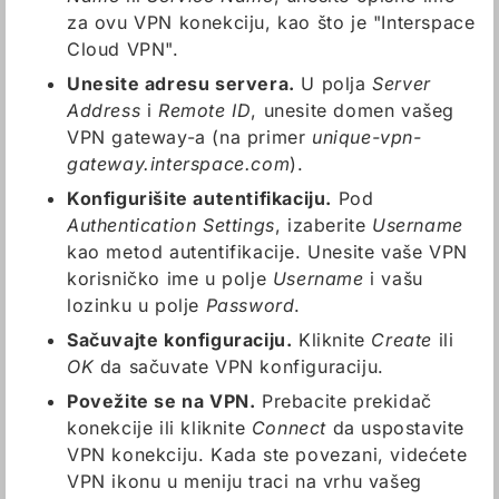
za ovu VPN konekciju, kao što je "Interspace
Cloud VPN".
Unesite adresu servera.
U polja
Server
Address
i
Remote ID
, unesite domen vašeg
VPN gateway-a (na primer
unique-vpn-
gateway.interspace.com
).
Konfigurišite autentifikaciju.
Pod
Authentication Settings
, izaberite
Username
kao metod autentifikacije. Unesite vaše VPN
korisničko ime u polje
Username
i vašu
lozinku u polje
Password
.
Sačuvajte konfiguraciju.
Kliknite
Create
ili
OK
da sačuvate VPN konfiguraciju.
Povežite se na VPN.
Prebacite prekidač
konekcije ili kliknite
Connect
da uspostavite
VPN konekciju. Kada ste povezani, videćete
VPN ikonu u meniju traci na vrhu vašeg