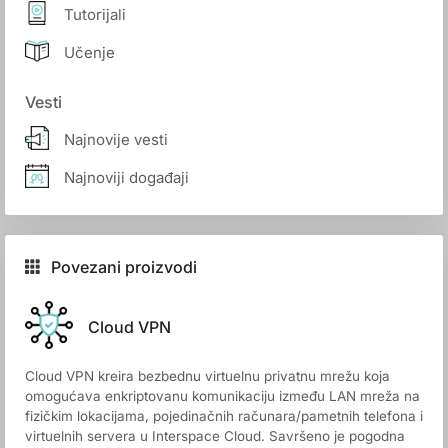
Tutorijali
Učenje
Vesti
Najnovije vesti
Najnoviji događaji
Povezani proizvodi
Cloud VPN
Cloud VPN kreira bezbednu virtuelnu privatnu mrežu koja
omogućava enkriptovanu komunikaciju između LAN mreža na
fizičkim lokacijama, pojedinačnih računara/pametnih telefona i
virtuelnih servera u Interspace Cloud. Savršeno je pogodna