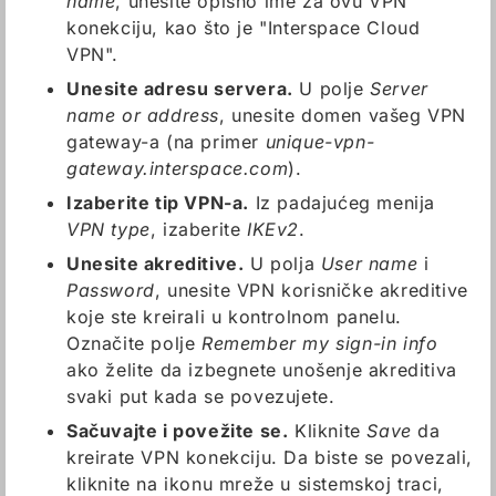
name
, unesite opisno ime za ovu VPN
konekciju, kao što je "Interspace Cloud
VPN".
Unesite adresu servera.
U polje
Server
name or address
, unesite domen vašeg VPN
gateway-a (na primer
unique-vpn-
gateway.interspace.com
).
Izaberite tip VPN-a.
Iz padajućeg menija
VPN type
, izaberite
IKEv2
.
Unesite akreditive.
U polja
User name
i
Password
, unesite VPN korisničke akreditive
koje ste kreirali u kontrolnom panelu.
Označite polje
Remember my sign-in info
ako želite da izbegnete unošenje akreditiva
svaki put kada se povezujete.
Sačuvajte i povežite se.
Kliknite
Save
da
kreirate VPN konekciju. Da biste se povezali,
kliknite na ikonu mreže u sistemskoj traci,