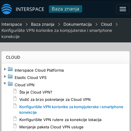
Baza znanja
Tog
navi
Interspace
Baza znanja
Dokumentacija
Cloud
Konfigurišite VPN korisnike za kompjuterske i smartphone
konekcije
CLOUD
Interspace Cloud Platforma
Elastic Cloud VPS
Cloud VPN
Šta je Cloud VPN?
Vodič za brzo pokretanje za Cloud VPN
Konfigurišite VPN korisnike za kompjuterske i smartphone
konekcije
Konfigurišite VPN rutere za konekcije lokacija
Menjanje paketa Cloud VPN usluge