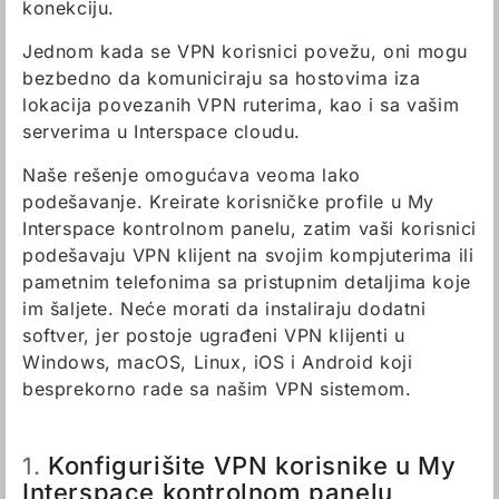
konekciju.
Jednom kada se VPN korisnici povežu, oni mogu
bezbedno da komuniciraju sa hostovima iza
lokacija povezanih VPN ruterima, kao i sa vašim
serverima u Interspace cloudu.
Naše rešenje omogućava veoma lako
podešavanje. Kreirate korisničke profile u My
Interspace kontrolnom panelu, zatim vaši korisnici
podešavaju VPN klijent na svojim kompjuterima ili
pametnim telefonima sa pristupnim detaljima koje
im šaljete. Neće morati da instaliraju dodatni
softver, jer postoje ugrađeni VPN klijenti u
Windows, macOS, Linux, iOS i Android koji
besprekorno rade sa našim VPN sistemom.
Konfigurišite VPN korisnike u My
1.
Interspace kontrolnom panelu