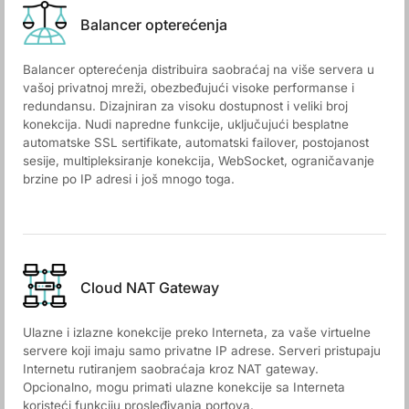
Balancer opterećenja
Balancer opterećenja distribuira saobraćaj na više servera u
vašoj privatnoj mreži, obezbeđujući visoke performanse i
redundansu. Dizajniran za visoku dostupnost i veliki broj
konekcija. Nudi napredne funkcije, uključujući besplatne
automatske SSL sertifikate, automatski failover, postojanost
sesije, multipleksiranje konekcija, WebSocket, ograničavanje
brzine po IP adresi i još mnogo toga.
Cloud NAT Gateway
Ulazne i izlazne konekcije preko Interneta, za vaše virtuelne
servere koji imaju samo privatne IP adrese. Serveri pristupaju
Internetu rutiranjem saobraćaja kroz NAT gateway.
Opcionalno, mogu primati ulazne konekcije sa Interneta
koristeći funkciju prosleđivanja portova.