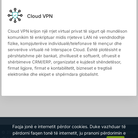
Cloud VPN
Cloud VPN krijon një rrjet virtual privat të sigurt që mundëson
komunikim të enkriptuar midis rrjeteve LAN në vendndodhje
fizike, kompjuterëve individualë/telefonave të mençur dhe
serverëve virtualë në Interspace Cloud. Është plotësisht e
përshtatshme për bankat, zhvilluesit e softuerit, ofruesit e
shërbimeve CRM/ERP, organizatat e kujdesit shëndetësor,
firmat ligjore, firmat e kontabilitetit, bizneset e tregtisë
elektronike dhe ekipet e shpërndara globalisht.
Faqja jonë e internetit përdor cookies. Duke vazhduar të
© 2026 INTERSPACE DOOEL. Të gjitha të drejtat të rezervuara.
Termat
përdorni faqen tonë të internetit, ju pranoni përdorimin e