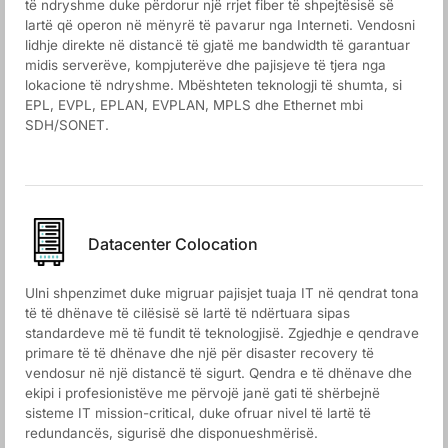
të ndryshme duke përdorur një rrjet fiber të shpejtësisë së
lartë që operon në mënyrë të pavarur nga Interneti. Vendosni
lidhje direkte në distancë të gjatë me bandwidth të garantuar
midis serverëve, kompjuterëve dhe pajisjeve të tjera nga
lokacione të ndryshme. Mbështeten teknologji të shumta, si
EPL, EVPL, EPLAN, EVPLAN, MPLS dhe Ethernet mbi
SDH/SONET.
Datacenter Colocation
Ulni shpenzimet duke migruar pajisjet tuaja IT në qendrat tona
të të dhënave të cilësisë së lartë të ndërtuara sipas
standardeve më të fundit të teknologjisë. Zgjedhje e qendrave
primare të të dhënave dhe një për disaster recovery të
vendosur në një distancë të sigurt. Qendra e të dhënave dhe
ekipi i profesionistëve me përvojë janë gati të shërbejnë
sisteme IT mission-critical, duke ofruar nivel të lartë të
redundancës, sigurisë dhe disponueshmërisë.