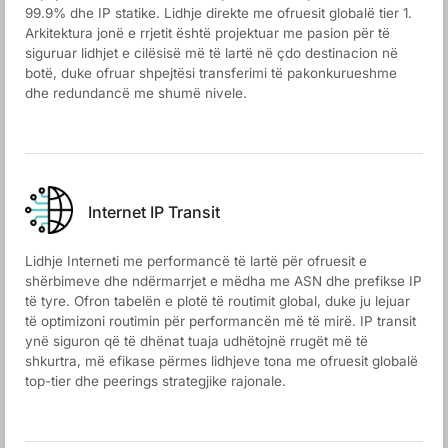
99.9% dhe IP statike. Lidhje direkte me ofruesit globalë tier 1.
Arkitektura jonë e rrjetit është projektuar me pasion për të
siguruar lidhjet e cilësisë më të lartë në çdo destinacion në
botë, duke ofruar shpejtësi transferimi të pakonkurueshme
dhe redundancë me shumë nivele.
Internet IP Transit
Lidhje Interneti me performancë të lartë për ofruesit e
shërbimeve dhe ndërmarrjet e mëdha me ASN dhe prefikse IP
të tyre. Ofron tabelën e plotë të routimit global, duke ju lejuar
të optimizoni routimin për performancën më të mirë. IP transit
ynë siguron që të dhënat tuaja udhëtojnë rrugët më të
shkurtra, më efikase përmes lidhjeve tona me ofruesit globalë
top-tier dhe peerings strategjike rajonale.