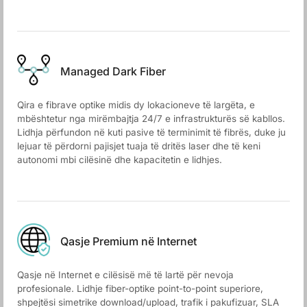
Managed Dark Fiber
Qira e fibrave optike midis dy lokacioneve të largëta, e
mbështetur nga mirëmbajtja 24/7 e infrastrukturës së kabllos.
Lidhja përfundon në kuti pasive të terminimit të fibrës, duke ju
lejuar të përdorni pajisjet tuaja të dritës laser dhe të keni
autonomi mbi cilësinë dhe kapacitetin e lidhjes.
Qasje Premium në Internet
Qasje në Internet e cilësisë më të lartë për nevoja
profesionale. Lidhje fiber-optike point-to-point superiore,
shpejtësi simetrike download/upload, trafik i pakufizuar, SLA