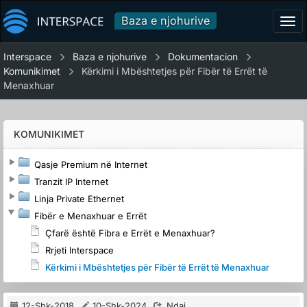
Baza e njohurive
Tog
navi
Interspace
Baza e njohurive
Dokumentacion
Komunikimet
Kërkimi i Mbështetjes për Fibër të Errët të
Menaxhuar
KOMUNIKIMET
Qasje Premium në Internet
Tranzit IP Internet
Linja Private Ethernet
Fibër e Menaxhuar e Errët
Çfarë është Fibra e Errët e Menaxhuar?
Rrjeti Interspace
Kërkimi i Mbështetjes për Fibër të Errët të Menaxhuar
12-Shk-2018
10-Shk-2024
Ndaj