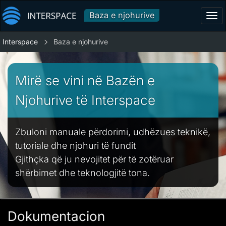
Baza e njohurive
Tog
navi
Interspace
Baza e njohurive
Mirë se vini në Bazën e
Njohurive të Interspace
Zbuloni manuale përdorimi, udhëzues teknikë,
tutoriale dhe njohuri të fundit
Gjithçka që ju nevojitet për të zotëruar
shërbimet dhe teknologjitë tona.
Dokumentacion