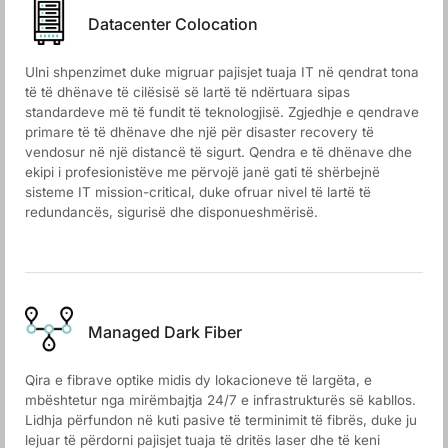
Datacenter Colocation
Ulni shpenzimet duke migruar pajisjet tuaja IT në qendrat tona
të të dhënave të cilësisë së lartë të ndërtuara sipas
standardeve më të fundit të teknologjisë. Zgjedhje e qendrave
primare të të dhënave dhe një për disaster recovery të
vendosur në një distancë të sigurt. Qendra e të dhënave dhe
ekipi i profesionistëve me përvojë janë gati të shërbejnë
sisteme IT mission-critical, duke ofruar nivel të lartë të
redundancës, sigurisë dhe disponueshmërisë.
Managed Dark Fiber
Qira e fibrave optike midis dy lokacioneve të largëta, e
mbështetur nga mirëmbajtja 24/7 e infrastrukturës së kabllos.
Lidhja përfundon në kuti pasive të terminimit të fibrës, duke ju
lejuar të përdorni pajisjet tuaja të dritës laser dhe të keni