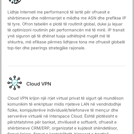
Lidhje Interneti me performancë të lartë për ofruesit e
shërbimeve dhe ndërmarrjet e mëdha me ASN dhe prefikse IP
të tyre. Ofron tabelën e plotë të routimit global, duke ju lejuar
të optimizoni routimin për performancën më të mirë. IP transit
ynë siguron që të dhënat tuaja udhëtojnë rrugët më të
shkurtra, më efikase përmes lidhjeve tona me ofruesit globalë
top-tier dhe peerings strategjike rajonale.
Cloud VPN
Cloud VPN krijon një rrjet virtual privat të sigurt që mundëson
komunikim të enkriptuar midis rrjeteve LAN në vendndodhje
fizike, kompjuterëve individualë/telefonave të mençur dhe
serverëve virtualë në Interspace Cloud. Është plotësisht e
përshtatshme për bankat, zhvilluesit e softuerit, ofruesit e
shërbimeve CRM/ERP, organizatat e kujdesit shëndetësor,