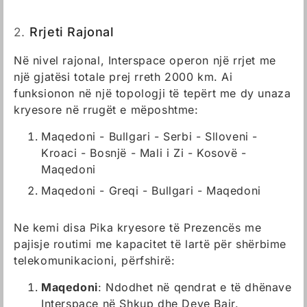
2.
Rrjeti Rajonal
Në nivel rajonal, Interspace operon një rrjet me
një gjatësi totale prej rreth 2000 km. Ai
funksionon në një topologji të tepërt me dy unaza
kryesore në rrugët e mëposhtme:
Maqedoni - Bullgari - Serbi - Slloveni -
Kroaci - Bosnjë - Mali i Zi - Kosovë -
Maqedoni
Maqedoni - Greqi - Bullgari - Maqedoni
Ne kemi disa Pika kryesore të Prezencës me
pajisje routimi me kapacitet të lartë për shërbime
telekomunikacioni, përfshirë:
Maqedoni
: Ndodhet në qendrat e të dhënave
Interspace në Shkup dhe Deve Bair.