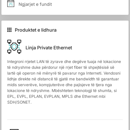
Ngjarjet e fundit
Produktet e lidhura
Linja Private Ethernet
Integroni rrjetet LAN të zyrave dhe degëve tuaja në lokacione
të ndryshme duke përdorur një rrjet fiber të shpejtësisë së
lartë që operon në mënyrë të pavarur nga Interneti. Vendosni
lidhje direkte në distancë të gjatë me bandwidth të garantuar
midis serverëve, kompjuterëve dhe pajisjeve të tjera nga
lokacione të ndryshme. Mbështeten teknologji të shumta, si
EPL, EVPL, EPLAN, EVPLAN, MPLS dhe Ethernet mbi
SDH/SONET.