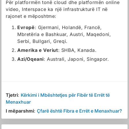
Për platformën tonë cloud dhe platformën online
video, Interspace ka një infrastrukturë IT në
rajonet e mëposhtme:
Evropë
: Gjermani, Holandë, Francë,
Mbretëria e Bashkuar, Austri, Maqedoni,
Serbi, Bullgari, Greqi.
Amerika e Veriut
: SHBA, Kanada.
Azi/Oqeani
: Australi, Japoni, Singapor.
Tjetri
:
Kërkimi i Mbështetjes për Fibër të Errët të
Menaxhuar
I mëparshmi
:
Çfarë është Fibra e Errët e Menaxhuar?