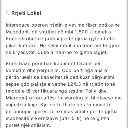
1.
Rrjeti Lokal
Interspace operon rrjetin e vet me fibër optike në
Maqedoni, që shtrihet në mbi 1,500 kilometra.
Rrjeti shtrihet në pothuajse të gjitha qytetet dhe
pikat kufitare. Ne kemi mbulimin tonë më të gjerë
në kryeqytet, duke arritur në të gjitha lagjet.
Rrjeti bazë përmban kapacitet terabit për
komutim dhe përpunim. Çdo port nga ana e
përdoruesit ka kapacitet të dedikuar përpunimi
sepse çdo pajisje e vetme L2/L3 në rrjetin tonë
(modele të verifikuara nga testimi Tolly dhe
Miercom) ofron aftësi forwarding jo-bllokuese me
shpejtësi linje. Kjo do të thotë që ato mund të
përpunojnë gjerësi brezi maksimale për të gjitha
madhësitë e kornizave (64-1518) në të gjitha
portet njëkohësisht.