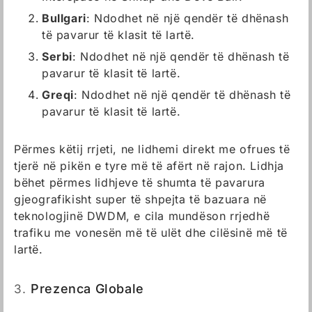
Bullgari
: Ndodhet në një qendër të dhënash
të pavarur të klasit të lartë.
Serbi
: Ndodhet në një qendër të dhënash të
pavarur të klasit të lartë.
Greqi
: Ndodhet në një qendër të dhënash të
pavarur të klasit të lartë.
Përmes këtij rrjeti, ne lidhemi direkt me ofrues të
tjerë në pikën e tyre më të afërt në rajon. Lidhja
bëhet përmes lidhjeve të shumta të pavarura
gjeografikisht super të shpejta të bazuara në
teknologjinë DWDM, e cila mundëson rrjedhë
trafiku me vonesën më të ulët dhe cilësinë më të
lartë.
3.
Prezenca Globale