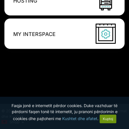
HOSTING
MY INTERSPACE
Faqja jonë e internetit përdor cookies. Duke vazhduar të
© 2026 INTERSPACE DOOEL. Të gjitha të drejtat të rezervuara.
Termat
përdorni faqen tonë të internetit, ju pranoni përdorimin e
dhe Kushtet.
cookies dhe pajtoheni me
Kushtet dhe afatet
.
Kuptoj
Shqip