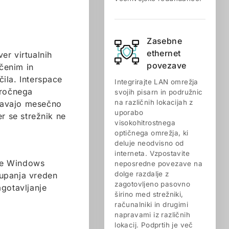
Zasebne
ethernet
er virtualnih
povezave
ščenim in
ila. Interspace
Integrirajte LAN omrežja
 ročnega
svojih pisarn in podružnic
na različnih lokacijah z
navajo mesečno
uporabo
r se strežnik ne
visokohitrostnega
optičnega omrežja, ki
deluje neodvisno od
interneta. Vzpostavite
je Windows
neposredne povezave na
dolge razdalje z
aupanja vreden
zagotovljeno pasovno
gotavljanje
širino med strežniki,
računalniki in drugimi
napravami iz različnih
lokacij. Podprtih je več