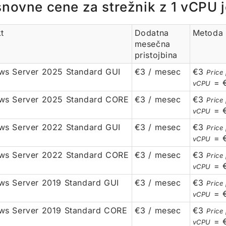
novne cene za strežnik z 1 vCPU 
t
Dodatna
Metoda 
mesečna
pristojbina
s Server 2025 Standard GUI
€3 / mesec
€3
Price
= 
vCPU
ws Server 2025 Standard CORE
€3 / mesec
€3
Price
= 
vCPU
s Server 2022 Standard GUI
€3 / mesec
€3
Price
= 
vCPU
ws Server 2022 Standard CORE
€3 / mesec
€3
Price
= 
vCPU
s Server 2019 Standard GUI
€3 / mesec
€3
Price
= 
vCPU
ws Server 2019 Standard CORE
€3 / mesec
€3
Price
= 
vCPU