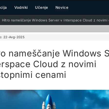
cija
Vodniki
Učenje
Novice
Hitro nameščanje Windows Server v Interspace Cloud z novimi
o:
22-Avg-2025
ro nameščanje Windows S
erspace Cloud z novimi
topnimi cenami