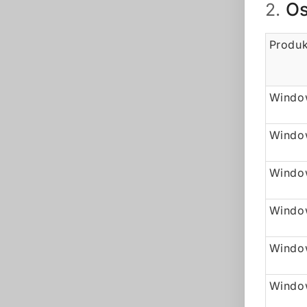
Os
2.
Produk
Window
Windo
Window
Windo
Window
Windo