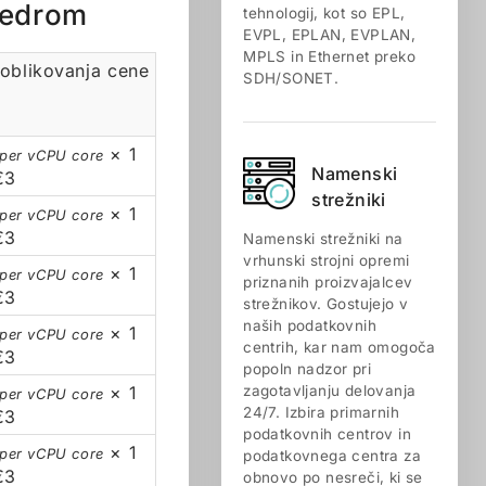
jedrom
tehnologij, kot so EPL,
EVPL, EPLAN, EVPLAN,
MPLS in Ethernet preko
oblikovanja cene
SDH/SONET.
× 1
 per vCPU core
Namenski
€3
strežniki
× 1
 per vCPU core
€3
Namenski strežniki na
vrhunski strojni opremi
× 1
 per vCPU core
priznanih proizvajalcev
€3
strežnikov. Gostujejo v
naših podatkovnih
× 1
 per vCPU core
centrih, kar nam omogoča
€3
popoln nadzor pri
× 1
zagotavljanju delovanja
 per vCPU core
24/7. Izbira primarnih
€3
podatkovnih centrov in
× 1
 per vCPU core
podatkovnega centra za
€3
obnovo po nesreči, ki se