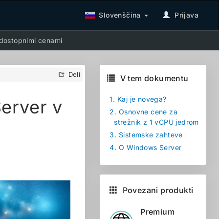
Slovenščina
Prijava
 dostopnimi cenami
Deli
V tem dokumentu
1.
Kaj je novega?
erver v
2.
Osnovne cene za
strežnik z 1 vCPU jedrom
3.
Sistemske zahteve
4.
O Windows Server
Povezani produkti
Premium