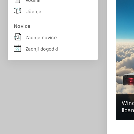
Vodniki
Učenje
Novice
Zadnje novice
Zadnji dogodki
Wind
lice