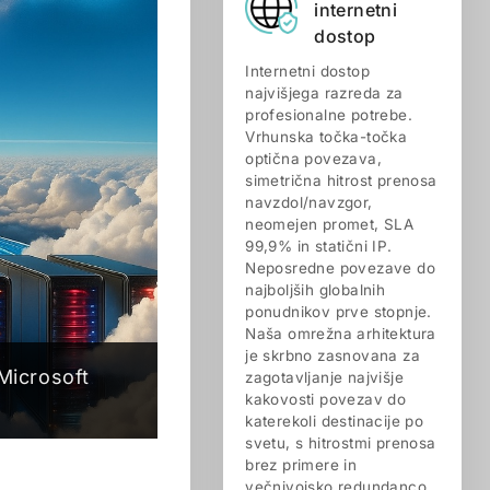
internetni
dostop
Internetni dostop
najvišjega razreda za
profesionalne potrebe.
Vrhunska točka-točka
optična povezava,
simetrična hitrost prenosa
navzdol/navzgor,
neomejen promet, SLA
99,9% in statični IP.
Neposredne povezave do
najboljših globalnih
ponudnikov prve stopnje.
Naša omrežna arhitektura
je skrbno zasnovana za
Microsoft
zagotavljanje najvišje
kakovosti povezav do
katerekoli destinacije po
svetu, s hitrostmi prenosa
brez primere in
večnivojsko redundanco.