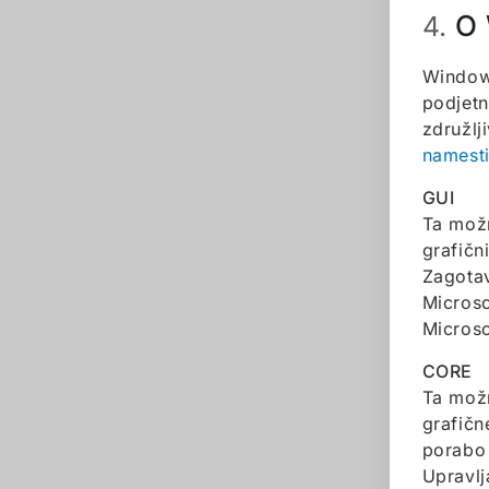
O 
4.
Windows
podjetn
združlj
namesti
GUI
Ta možn
grafičn
Zagotav
Micros
Microso
CORE
Ta možn
grafičn
porabo 
Upravlj