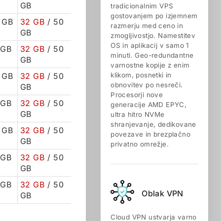
GB
tradicionalnim VPS
gostovanjem po izjemnem
 GB
32 GB
/ 50
razmerju med ceno in
GB
zmogljivostjo. Namestitev
OS in aplikacij v samo 1
 GB
32 GB
/ 50
minuti. Geo-redundantne
GB
varnostne kopije z enim
 GB
32 GB
/ 50
klikom, posnetki in
obnovitev po nesreči.
GB
Procesorji nove
 GB
32 GB
/ 50
generacije AMD EPYC,
GB
ultra hitro NVMe
shranjevanje, dedikovane
 GB
32 GB
/ 50
povezave in brezplačno
GB
privatno omrežje.
 GB
32 GB
/ 50
GB
 GB
32 GB
/ 50
Oblak VPN
GB
Cloud VPN ustvarja varno