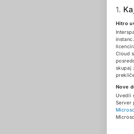
Ka
1.
Hitro u
Intersp
instanc
licenci
Cloud 
posredo
skupaj 
preklič
Nove d
Uvedli 
Server 
Microso
Microso