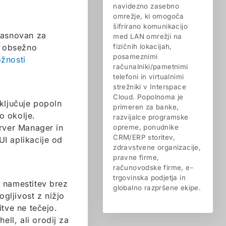
navidezno zasebno
omrežje, ki omogoča
šifrirano komunikacijo
zasnovan za
med LAN omrežji na
n obsežno
fizičnih lokacijah,
posameznimi
žnosti
računalniki/pametnimi
telefoni in virtualnimi
strežniki v Interspace
Cloud. Popolnoma je
ključuje popoln
primeren za banke,
o okolje.
razvijalce programske
erver Manager in
opreme, ponudnike
CRM/ERP storitev,
 aplikacije od
zdravstvene organizacije,
pravne firme,
računovodske firme, e-
trgovinska podjetja in
o namestitev brez
globalno razpršene ekipe.
gljivost z nižjo
itve ne tečejo.
ell, ali orodij za