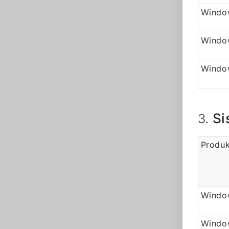
Window
Windo
Window
Si
3.
Produk
Window
Windo