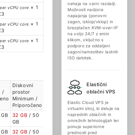
nahaja na varni razdalji.
× 1
 per vCPU core
Možnosti nadzora
€3
napajanja (ponovni
zagon, izklop/vklop) in
× 1
 per vCPU core
brezplačen KVM-over-IP
€3
na voljo 24/7 z enim
× 1
klikom, vključno s
 per vCPU core
podporo za oddaljeni
€3
zagon/namestitev lastnih
ISO datotek.
Elastični
Diskovni
oblačni VPS
 /
prostor
čeno
Minimum /
Elastic Cloud VPS je
Priporočeno
virtualni stroj, ki deluje na
 GB
32 GB
/ 50
naprednih oblačnih in
omrežnih tehnologijah ter
GB
ponuja superiorne
 GB
32 GB
/ 50
prednosti pred