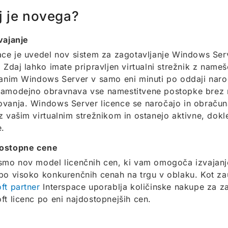
j je novega?
vajanje
ace je uvedel nov sistem za zagotavljanje Windows Serv
. Zdaj lahko imate pripravljen virtualni strežnik z name
ranim Windows Server v samo eni minuti po oddaji naroč
samodejno obravnava vse namestitvene postopke brez
vanja. Windows Server licence se naročajo in obraču
z vašim virtualnim strežnikom in ostanejo aktivne, dokle
e.
ostopne cene
smo nov model licenčnih cen, ki vam omogoča izvajan
po visoko konkurenčnih cenah na trgu v oblaku. Kot z
ft partner
Interspace uporablja količinske nakupe za za
ft licenc po eni najdostopnejših cen.