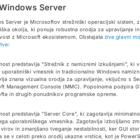
Windows Server
 Server je Microsoftov strežniški operacijski sistem, 
iška okolja, ki ponuja robustna orodja za upravljanje i
ivost z Microsoft ekosistemom. Obstajata
dve glavni mo
tve
:
ost predstavlja "Strežnik z namiznimi izkušnjami", ki v
i uporabniški vmesnik in tradicionalno Windows namizn
lja znana vizualna orodja za upravljanje, vključno s S
oft Management Console (MMC). Popolnoma podpira GUI
fta in drugih ponudnikov programske opreme.
ost predstavlja "Server Core", ki zagotavlja minimaln
ega uporabniškega vmesnika. Zagotavlja izboljšano zmo
virov in zmanjšano tveganje nestabilnosti, ker GUI stor
a se v celoti preko orodij ukazne vrstice, kot je PowerSh