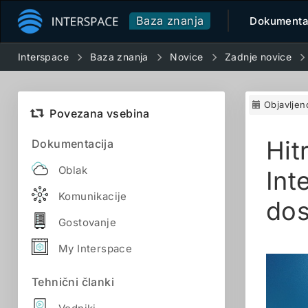
Baza znanja
Dokumenta
Interspace
Baza znanja
Novice
Zadnje novice
Objavljen
Povezana vsebina
Hit
Dokumentacija
Oblak
Int
Komunikacije
dos
Gostovanje
My Interspace
Tehnični članki