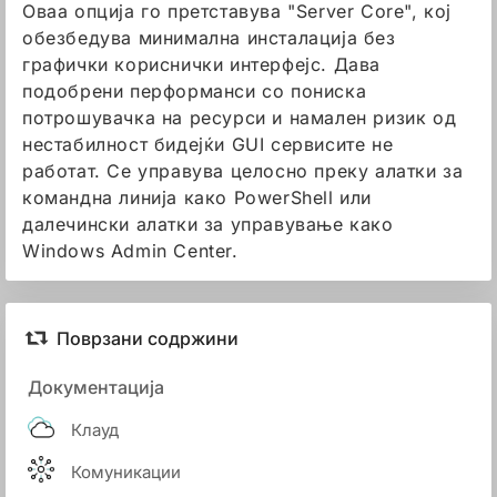
Оваа опција го претставува "Server Core", кој
обезбедува минимална инсталација без
графички кориснички интерфејс. Дава
подобрени перформанси со пониска
потрошувачка на ресурси и намален ризик од
нестабилност бидејќи GUI сервисите не
работат. Се управува целосно преку алатки за
командна линија како PowerShell или
далечински алатки за управување како
Windows Admin Center.
Поврзани содржини
Документација
Клауд
Комуникации