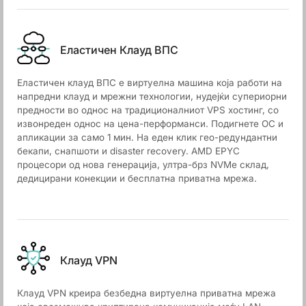
Еластичен Клауд ВПС
Еластичен клауд ВПС е виртуелна машина која работи на
напредни клауд и мрежни технологии, нудејќи супериорни
предности во однос на традиционалниот VPS хостинг, со
извонреден однос на цена-перформанси. Подигнете ОС и
апликации за само 1 мин. На еден клик гео-редундантни
бекапи, снапшоти и disaster recovery. AMD EPYC
процесори од нова генерација, ултра-брз NVMe склад,
дедицирани конекции и бесплатна приватна мрежа.
Клауд VPN
Клауд VPN креира безбедна виртуелна приватна мрежа