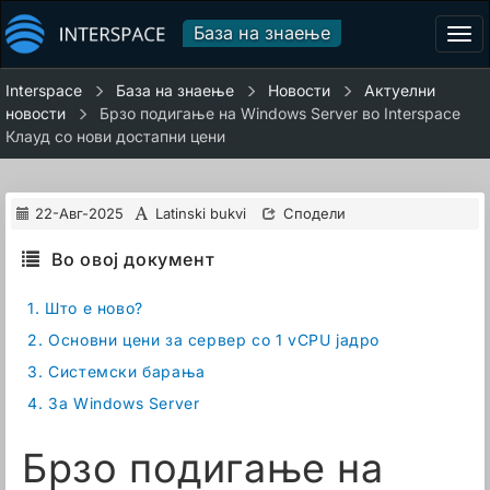
База на знаење
Tog
navi
Interspace
База на знаење
Новости
Актуелни
новости
Брзо подигање на Windows Server во Interspace
Клауд со нови достапни цени
22-Авг-2025
Latinski bukvi
Сподели
Во овој документ
1.
Што е ново?
2.
Основни цени за сервер со 1 vCPU јадро
3.
Системски барања
4.
За Windows Server
Брзо подигање на