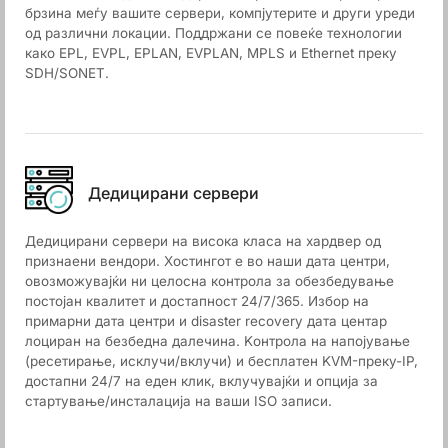
брзина меѓу вашите сервери, компјутерите и други уреди
од различни локации. Поддржани се повеќе технологии
како EPL, EVPL, EPLAN, EVPLAN, MPLS и Ethernet преку
SDH/SONET.
Дедицирани сервери
Дедицирани сервери на висока класа на хардвер од
признаени вендори. Хостингот е во наши дата центри,
овозможувајќи ни целосна контрола за обезбедување
постојан квалитет и достапност 24/7/365. Избор на
примарни дата центри и disaster recovery дата центар
лоциран на безбедна далечина. Kонтрола на напојување
(ресетирање, исклучи/вклучи) и бесплатен KVM-преку-IP,
достапни 24/7 на еден клик, вклучувајќи и опција за
стартување/инсталација на ваши ISO записи.