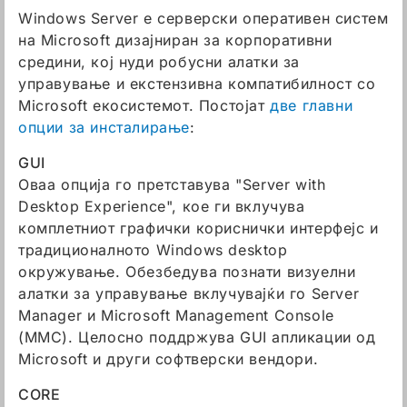
Windows Server е серверски оперативен систем
на Microsoft дизајниран за корпоративни
средини, кој нуди робусни алатки за
управување и екстензивна компатибилност со
Microsoft екосистемот. Постојат
две главни
опции за инсталирање
:
GUI
Оваа опција го претставува "Server with
Desktop Experience", кое ги вклучува
комплетниот графички кориснички интерфејс и
традиционалното Windows desktop
окружување. Обезбедува познати визуелни
алатки за управување вклучувајќи го Server
Manager и Microsoft Management Console
(MMC). Целосно поддржува GUI апликации од
Microsoft и други софтверски вендори.
CORE