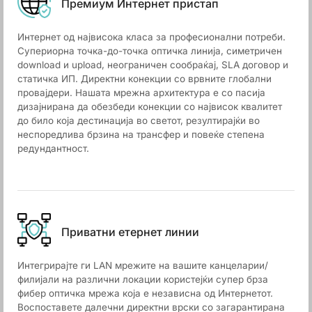
Премиум Интернет пристап
Интернет од највисока класа за професионални потреби.
Супериорна точка-до-точка оптичка линија, симетричен
download и upload, неограничен сообраќај, SLA договор и
статичка ИП. Директни конекции со врвните глобални
провајдери. Нашата мрежна архитектура е со пасија
дизајнирана да обезбеди конекции со највисок квалитет
до било која дестинација во светот, резултирајќи во
неспоредлива брзина на трансфер и повеќе степена
редундантност.
Приватни етернет линии
Интегрирајте ги LAN мрежите на вашите канцеларии/
филијали на различни локации користејќи супер брза
фибер оптичка мрежа која е независна од Интернетот.
Воспоставете далечни директни врски со загарантирана