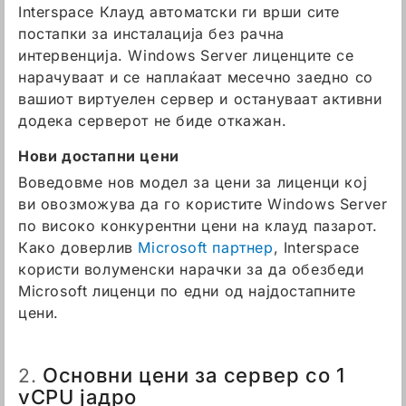
Interspace Клауд автоматски ги врши сите
постапки за инсталација без рачна
интервенција. Windows Server лиценците се
нарачуваат и се наплаќаат месечно заедно со
вашиот виртуелен сервер и остануваат активни
додека серверот не биде откажан.
Нови достапни цени
Воведовме нов модел за цени за лиценци кој
ви овозможува да го користите Windows Server
по високо конкурентни цени на клауд пазарот.
Како доверлив
Microsoft партнер
, Interspace
користи волуменски нарачки за да обезбеди
Microsoft лиценци по едни од најдостапните
цени.
Основни цени за сервер со 1
2.
vCPU јадро