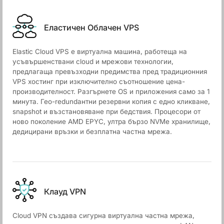
Еластичен Облачен VPS
Elastic Cloud VPS е виртуална машина, работеща на
усъвършенствани cloud и мрежови технологии,
предлагаща превъзходни предимства пред традиционния
VPS хостинг при изключително съотношение цена-
производителност. Разгърнете OS и приложения само за 1
минута. Гео-redundантни резервни копия с едно кликване,
snapshot и възстановяване при бедствия. Процесори от
ново поколение AMD EPYC, ултра бързо NVMe хранилище,
дедицирани връзки и безплатна частна мрежа.
Клауд VPN
Cloud VPN създава сигурна виртуална частна мрежа,