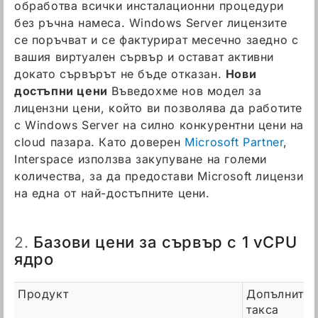
обработва всички инсталационни процедури
без ръчна намеса. Windows Server лицензите
се поръчват и се фактурират месечно заедно с
вашия виртуален сървър и остават активни
докато сървърът не бъде отказан.
Нови
достъпни цени
Въведохме нов модел за
лицензни цени, който ви позволява да работите
с Windows Server на силно конкурентни цени на
cloud пазара. Като доверен
Microsoft Partner
,
Interspace използва закупуване на големи
количества, за да предостави Microsoft лицензи
на една от най-достъпните цени.
Базови цени за сървър с 1 vCPU
2.
ядро
Продукт
Допълнител
такса