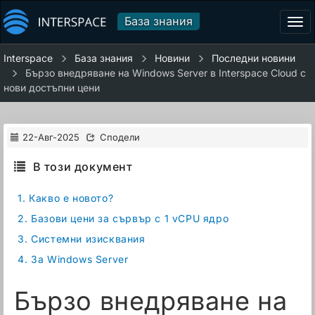
База знания
Tog
navi
Interspace
База знания
Новини
Последни новини
Бързо внедряване на Windows Server в Interspace Cloud с
нови достъпни цени
22-Авг-2025
Сподели
В този документ
1.
Какво е новото?
2.
Базови цени за сървър с 1 vCPU ядро
3.
Системни изисквания
4.
За Windows Server
Бързо внедряване на