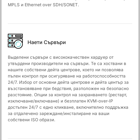
MPLS и Ethernet over SDH/SONET.
Наети Сървъри
Выделени сървъри с висококачествен хардуер от
утвърдени производители на сървъри. Те са хоствани в
нашите собствени дейта центрове, което ни позволява
пълен контрол при осигуряване на работоспособността
24/7. Избор от основни дейта центрове и дейта център за
възстановяване при бедствия, разположен на безопасно
разстояние. Опции за контрол на захранването (рестарт,
изключване/включване) и безплатен KVM-over-IP
достъпен 24/7 с едно кликване, включително поддръжка
за отдалечено зареждане/инсталиране на ваши
собствени ISO образи.