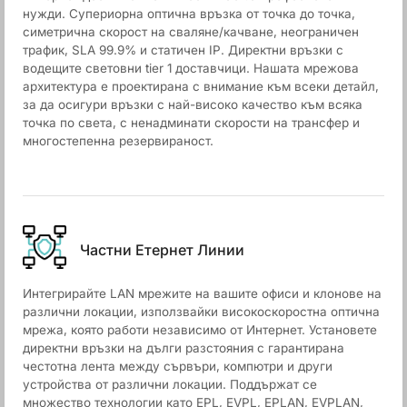
нужди. Супериорна оптична връзка от точка до точка,
симетрична скорост на сваляне/качване, неограничен
трафик, SLA 99.9% и статичен IP. Директни връзки с
водещите световни tier 1 доставчици. Нашата мрежова
архитектура е проектирана с внимание към всеки детайл,
за да осигури връзки с най-високо качество към всяка
точка по света, с ненадминати скорости на трансфер и
многостепенна резервираност.
Частни Етернет Линии
Интегрирайте LAN мрежите на вашите офиси и клонове на
различни локации, използвайки високоскоростна оптична
мрежа, която работи независимо от Интернет. Установете
директни връзки на дълги разстояния с гарантирана
честотна лента между сървъри, компютри и други
устройства от различни локации. Поддържат се
множество технологии като EPL, EVPL, EPLAN, EVPLAN,