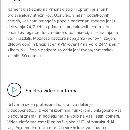
Namenski strežniki na vrhunski strojni opremi priznanih
proizvajalcev strežnikov. Gostujejo v naših podatkovnih
centrih, kar nam omogoča popoln nadzor pri zagotavljanju
delovanja 24/7. Izbira primarnih podatkovnih centrov in
podatkovnega centra za obnovo po nesreči, ki se nahaja na
varni razdalji. Možnosti nadzora napajanja (ponovni zagon,
izklop/vklop) in brezplačen KVM-over-IP na voljo 24/7 z enim
klikom, vključno s podporo za oddaljeni zagon/namestitev
lastnih ISO datotek.
Spletna video platforma
Ustvarite svojo profesionalno stran za deljenje
videoposnetkov, z vsemi izjemnimi funkcijami, prilagojeno vaši
blagovni znamki in podjetju ter na voljo na vaši lastni domeni.
Video platforma temelji na naši globalni IT infrastrukturi, ki
vključuje medcelinska omrežja strežnikov, zasnovana s