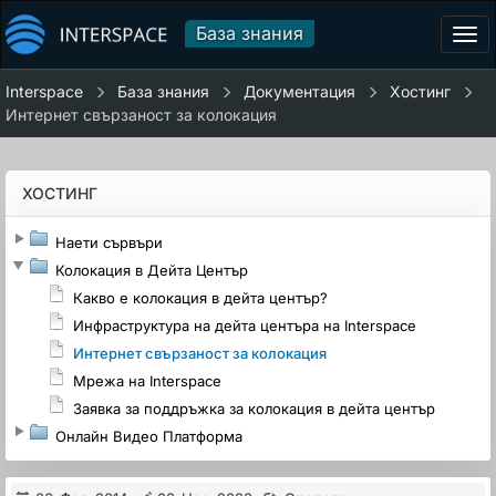
База знания
Tog
navi
Interspace
База знания
Документация
Хостинг
Интернет свързаност за колокация
ХОСТИНГ
Наети сървъри
Колокация в Дейта Център
Какво е колокация в дейта център?
Инфраструктура на дейта центъра на Interspace
Интернет свързаност за колокация
Мрежа на Interspace
Заявка за поддръжка за колокация в дейта център
Онлайн Видео Платформа