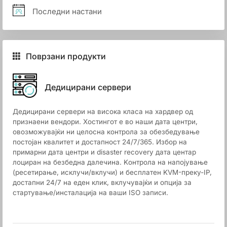
Последни настани
Поврзани продукти
Дедицирани сервери
Дедицирани сервери на висока класа на хардвер од
признаени вендори. Хостингот е во наши дата центри,
овозможувајќи ни целосна контрола за обезбедување
постојан квалитет и достапност 24/7/365. Избор на
примарни дата центри и disaster recovery дата центар
лоциран на безбедна далечина. Kонтрола на напојување
(ресетирање, исклучи/вклучи) и бесплатен KVM-преку-IP,
достапни 24/7 на еден клик, вклучувајќи и опција за
стартување/инсталација на ваши ISO записи.