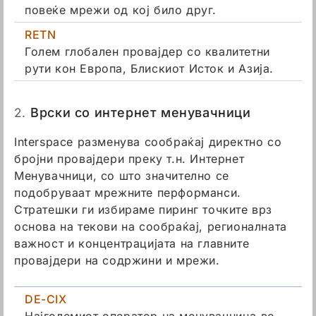
повеќе мрежи од кој било друг.
RETN
Голем глобален провајдер со квалитетни
рути кон Европа, Блискиот Исток и Азија.
2.
Врски со интернет менувачници
Interspace разменува сообраќај директно со
бројни провајдери преку т.н. Интернет
Менувачници, со што значително се
подобруваат мрежните перформанси.
Стратешки ги избираме пиринг точките врз
основа на текови на сообраќај, регионалната
важност и концентрацијата на главните
провајдери на содржини и мрежи.
DE-CIX