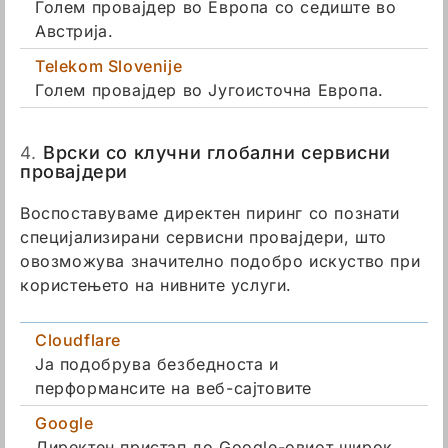
Голем провајдер во Европа со седиште во
Австрија.
Telekom Slovenije
Голем провајдер во Југоисточна Европа.
4.
Врски со клучни глобални сервисни
провајдери
Воспоставуваме директен пиринг со познати
специјализирани сервисни провајдери, што
овозможува значително подобро искуство при
користењето на нивните услуги.
Cloudflare
Ја подобрува безбедноста и
перформансите на веб-сајтовите
Google
Директен пристап до Google-овиот широк