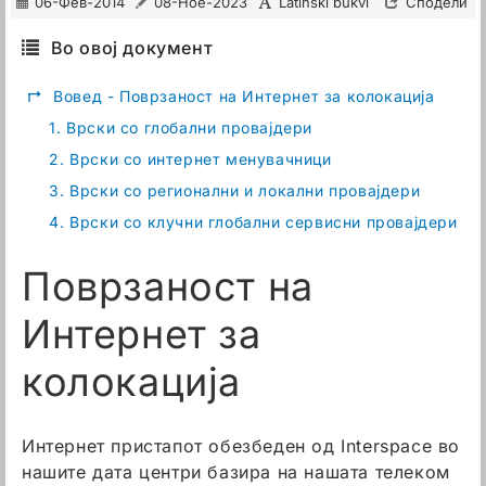
06-Фев-2014
08-Ное-2023
Latinski bukvi
Сподели
Во овој документ
↱
Вовед - Поврзаност на Интернет за колокација
1.
Врски со глобални провајдери
2.
Врски со интернет менувачници
3.
Врски со регионални и локални провајдери
4.
Врски со клучни глобални сервисни провајдери
Поврзаност на
Интернет за
колокација
Интернет пристапот обезбеден од Interspace во
нашите дата центри базира на нашата телеком