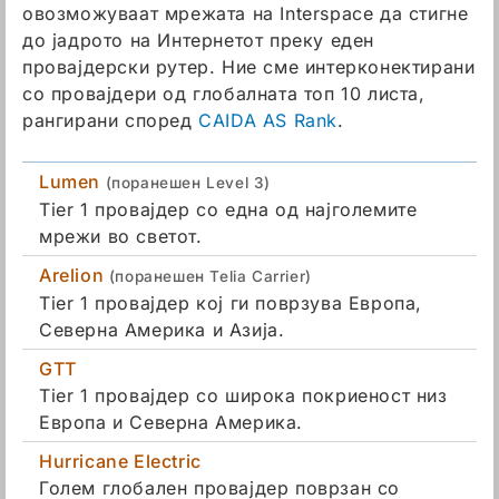
овозможуваат мрежата на Interspace да стигне
до јадрото на Интернетот преку еден
провајдерски рутер. Ние сме интерконектирани
со провајдери од глобалната топ 10 листа,
рангирани според
CAIDA AS Rank
.
Lumen
(поранешен Level 3)
Tier 1 провајдер со една од најголемите
мрежи во светот.
Arelion
(поранешен Telia Carrier)
Tier 1 провајдер кој ги поврзува Европа,
Северна Америка и Азија.
GTT
Tier 1 провајдер со широка покриеност низ
Европа и Северна Америка.
Hurricane Electric
Голем глобален провајдер поврзан со