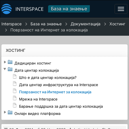
База на знаење
Tog
navi
Interspace
База на знаење
Документација
Хостинг
Поврзаност на Интернет за колокација
ХОСТИНГ
Дедициран хостинг
Дата центар колокација
Што е дата центар колокација?
Дата центар инфраструктура на Interspace
Поврзаност на Интернет за колокација
Мрежа на Interspace
Барање поддршка за дата центар колокација
Онлајн видео платформа