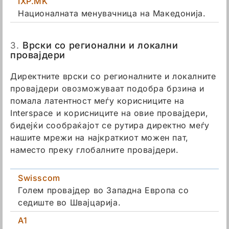
IXP.MK
Националната менувачница на Македонија.
3.
Врски со регионални и локални
провајдери
Директните врски со регионалните и локалните
провајдери овозможуваат подобра брзина и
помала латентност меѓу корисниците на
Interspace и корисниците на овие провајдери,
бидејќи сообраќајот се рутира директно меѓу
нашите мрежи на најкраткиот можен пат,
наместо преку глобалните провајдери.
Swisscom
Голем провајдер во Западна Европа со
седиште во Швајцарија.
A1