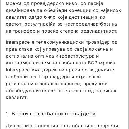
мрежа од провајдерско ниво, со пасија
дизајнирана да обезбеди конекции со највисок
квалитет од/до било која дестинација во
светот, резултирајќи во неспоредлива брзина
на трансфер и повеќе степена редундантност.
Interspace е телекомуникациски провајдер од
прва класа кој управува со своја локална и
регионална оптичка инфраструктура и
автономен систем во глобалната BGP мрежа.
Interspace има директни врски со водечките
глобални tier 1 провајдери и стратешки
регионални и локални пиринзи, преку кои
обезбедува интернет поврзаност од највисок
квалитет.
1.
Врски со глобални провајдери
Директните конекции со глобални провајдери