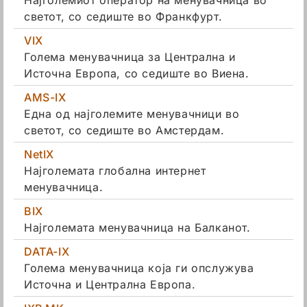
Најголемиот оператор на менувачница во
светот, со седиште во Франкфурт.
VIX
Голема менувачница за Централна и
Источна Европа, со седиште во Виена.
AMS-IX
Една од најголемите менувачници во
светот, со седиште во Амстердам.
NetIX
Најголемата глобална интернет
менувачница.
BIX
Најголемата менувачница на Балканот.
DATA-IX
Голема менувачница која ги опслужува
Источна и Централна Европа.