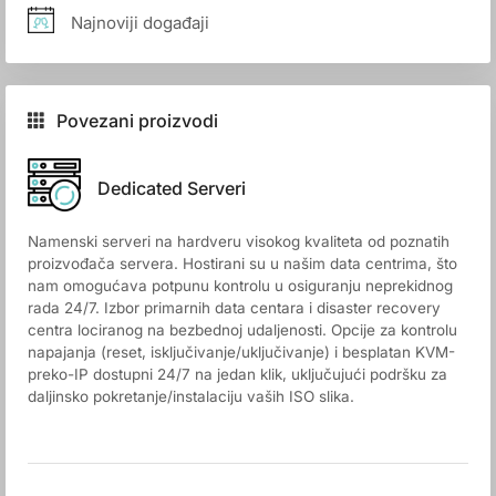
Najnoviji događaji
Povezani proizvodi
Dedicated Serveri
Namenski serveri na hardveru visokog kvaliteta od poznatih
proizvođača servera. Hostirani su u našim data centrima, što
nam omogućava potpunu kontrolu u osiguranju neprekidnog
rada 24/7. Izbor primarnih data centara i disaster recovery
centra lociranog na bezbednoj udaljenosti. Opcije za kontrolu
napajanja (reset, isključivanje/uključivanje) i besplatan KVM-
preko-IP dostupni 24/7 na jedan klik, uključujući podršku za
daljinsko pokretanje/instalaciju vaših ISO slika.