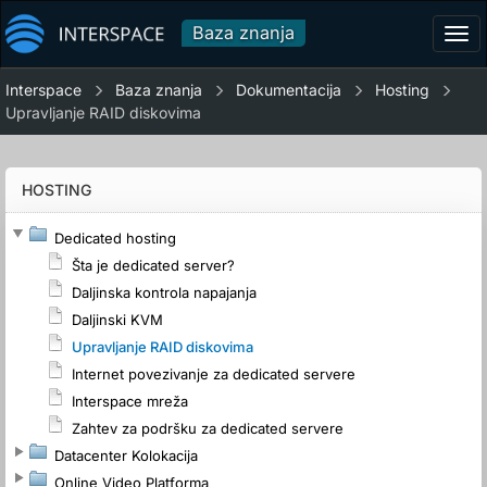
Baza znanja
Tog
navi
Interspace
Baza znanja
Dokumentacija
Hosting
Upravljanje RAID diskovima
HOSTING
Dedicated hosting
Šta je dedicated server?
Daljinska kontrola napajanja
Daljinski KVM
Upravljanje RAID diskovima
Internet povezivanje za dedicated servere
Interspace mreža
Zahtev za podršku za dedicated servere
Datacenter Kolokacija
Online Video Platforma