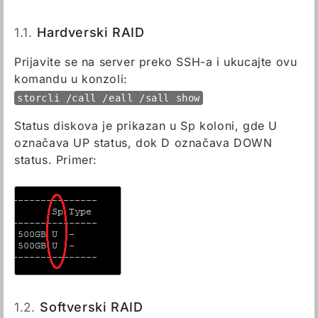
1.1.
Hardverski RAID
Prijavite se na server preko SSH-a i ukucajte ovu
komandu u konzoli:
storcli /call /eall /sall show
Status diskova je prikazan u Sp koloni, gde U
označava UP status, dok D označava DOWN
status. Primer:
1.2.
Softverski RAID