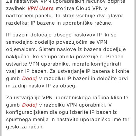
Za nastavitev VPN uporabniških računov odprite
zavihek
VPN Users
storitve Cloud VPN v
nadzornem panelu. Ta stran vsebuje dva glavna
razdelka: IP bazene in uporabniške račune.
IP bazeni določajo obsege naslovov IP, ki se
samodejno dodelijo povezujočim se VPN
odjemalcem. Sistem naslove iz bazena dodeljuje
naključno, ko se uporabniki povezujejo. Preden
ustvarite VPN uporabnike, morate konfigurirati
vsaj en IP bazen. Za ustvarjanje IP bazena kliknite
gumb
Dodaj
v razdelku IP bazeni in določite prvi
in zadnji naslov IP za obseg.
Za ustvarjanje VPN uporabniškega računa kliknite
gumb
Dodaj
v razdelku VPN uporabniki. V
konfiguracijskem dialogu izberite IP bazen iz
spustnega menija in nastavite uporabniško ime ter
geslo za račun.