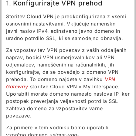
Konfigurirajte VPN prehod
1.
Storitev Cloud VPN je predkonfigurirana z vsemi
osnovnimi nastavitvami. Vključuje namenskni
javni naslov IPv4, edinstveno javno domeno in
uradno potrdilo SSL, ki se samodejno obnavlja.
Za vzpostavitev VPN povezav z vaših oddaljenih
naprav, bodisi VPN usmerjevalnikov ali VPN
odjemalcev, nameščenih na računalnikih, jih
konfigurirajte, da se povežejo z domeno VPN
prehoda. To domeno najdete v zavihku
VPN
Gateway
storitve Cloud VPN v My Interspace.
Uporabiti morate domeno namesto naslova IP, ker
postopek preverjanja veljavnosti potrdila SSL
zahteva domeno za vzpostavitev varne
povezave.
Za primere v tem vodniku bomo uporabili
vzorčno domeno
unique-vpn-