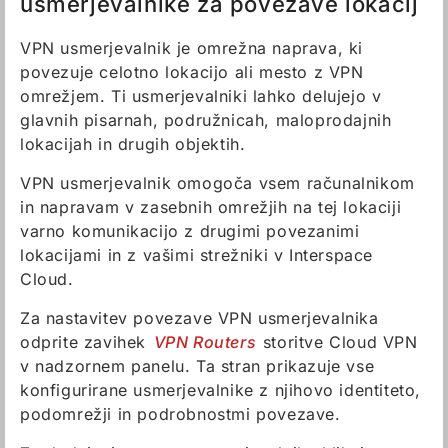
usmerjevalnike za povezave lokacij
VPN usmerjevalnik je omrežna naprava, ki
povezuje celotno lokacijo ali mesto z VPN
omrežjem. Ti usmerjevalniki lahko delujejo v
glavnih pisarnah, podružnicah, maloprodajnih
lokacijah in drugih objektih.
VPN usmerjevalnik omogoča vsem računalnikom
in napravam v zasebnih omrežjih na tej lokaciji
varno komunikacijo z drugimi povezanimi
lokacijami in z vašimi strežniki v Interspace
Cloud.
Za nastavitev povezave VPN usmerjevalnika
odprite zavihek
VPN Routers
storitve Cloud VPN
v nadzornem panelu. Ta stran prikazuje vse
konfigurirane usmerjevalnike z njihovo identiteto,
podomrežji in podrobnostmi povezave.