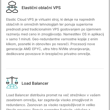
Elastični oblačni VPS
Elastic Cloud VPS je virtualni stroj, ki deluje na naprednih
oblačnih in omrežnih tehnologijah ter ponuja superiorne
prednosti pred tradicionalnim VPS gostovanjem po izjemnem
razmerju med ceno in zmogljivostjo. Namestitev OS in aplikacij
v samo 1 minuti. Geo-redundantne varnostne kopije z enim
klikom, posnetki in obnovitev po nesreči. Procesorji nove
generacije AMD EPYC, ultra hitro NVMe shranjevanje,
dedikovane povezave in brezplačno privatno omrežje.
Load Balancer
Load Balancer distribuira promet na več strežnikov v vašem
zasebnem omrežju, kar zagotavlja visoko zmogljivost in
redundanco. Zasnovan za visoko razpoložljivost in veliko
število povezav. Ponuja napredne funkcije, vključno z