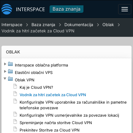
Baza znanja
Tog
navi
Interspace
Baza znanja
Dokumentacija
Oblak
Vodnik za hitri začetek za Cloud VPN
OBLAK
Interspace oblačna platforma
Elastični oblačni VPS
Oblak VPN
Kaj je Cloud VPN?
Vodnik za hitri začetek za Cloud VPN
Konfigurirajte VPN uporabnike za računalniške in pametne
telefonske povezave
Konfigurirajte VPN usmerjevalnike za povezave lokacij
Spreminjanje načrta storitve Cloud VPN
Prekinitev Storitve za Cloud VPN