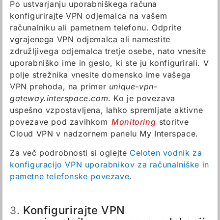
Po ustvarjanju uporabniškega računa
konfigurirajte VPN odjemalca na vašem
računalniku ali pametnem telefonu. Odprite
vgrajenega VPN odjemalca ali namestite
združljivega odjemalca tretje osebe, nato vnesite
uporabniško ime in geslo, ki ste ju konfigurirali. V
polje strežnika vnesite domensko ime vašega
VPN prehoda, na primer
unique-vpn-
gateway.interspace.com
. Ko je povezava
uspešno vzpostavljena, lahko spremljate aktivne
povezave pod zavihkom
Monitoring
storitve
Cloud VPN v nadzornem panelu My Interspace.
Za več podrobnosti si oglejte
Celoten vodnik za
konfiguracijo VPN uporabnikov za računalniške in
pametne telefonske povezave
.
Konfigurirajte VPN
3.