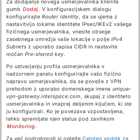
Za dodajanje novega usmerjevalnika kliknite
gumb
Dodaj
. V konfiguracijskem dialogu
konfigurirajte
Router identity
, da se ujema z
nastavitvijo lokalne identitete IPsec/IKEv2 vašega
fizičnega usmerjevalnika, vnesite obsege
zasebnega omrežja vaše lokacije v polje
IPv4
Subnets
z uporabo zapisa CIDR in nastavite
močan
Pre-shared key
.
Po ustvarjanju profila usmerjevalnika v
nadzornem panelu konfigurirajte vašo fizično
napravo usmerjevalnika, da se poveže z VPN
prehodom z uporabo domenskega imena
unique-
vpn-gateway.interspace.com
, skupaj z identiteto
usmerjevalnika in vnaprej deljenim ključem, ki ste
ju konfigurirali. Ko je povezava vzpostavljena,
lahko spremljate njen status pod zavihkom
Monitoring
.
Za več podrobnosti si oglejte
Celoten vodnik za