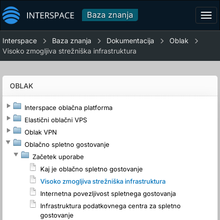
Baza znanja
Tog
navi
Interspace
Baza znanja
Dokumentacija
Oblak
Visoko zmogljiva strežniška infrastruktura
OBLAK
Interspace oblačna platforma
Elastični oblačni VPS
Oblak VPN
Oblačno spletno gostovanje
Začetek uporabe
Kaj je oblačno spletno gostovanje
Visoko zmogljiva strežniška infrastruktura
Internetna povezljivost spletnega gostovanja
Infrastruktura podatkovnega centra za spletno
gostovanje