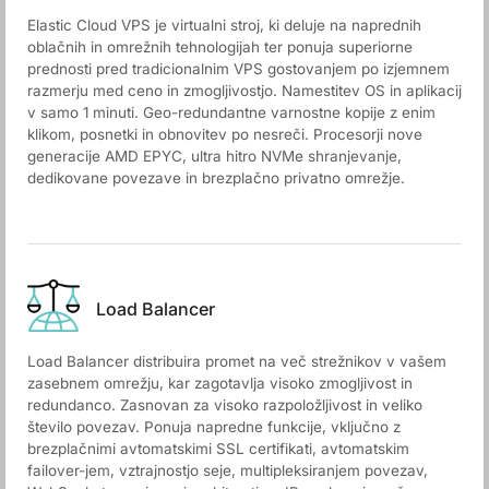
Elastic Cloud VPS je virtualni stroj, ki deluje na naprednih
oblačnih in omrežnih tehnologijah ter ponuja superiorne
prednosti pred tradicionalnim VPS gostovanjem po izjemnem
razmerju med ceno in zmogljivostjo. Namestitev OS in aplikacij
v samo 1 minuti. Geo-redundantne varnostne kopije z enim
klikom, posnetki in obnovitev po nesreči. Procesorji nove
generacije AMD EPYC, ultra hitro NVMe shranjevanje,
dedikovane povezave in brezplačno privatno omrežje.
Load Balancer
Load Balancer distribuira promet na več strežnikov v vašem
zasebnem omrežju, kar zagotavlja visoko zmogljivost in
redundanco. Zasnovan za visoko razpoložljivost in veliko
število povezav. Ponuja napredne funkcije, vključno z
brezplačnimi avtomatskimi SSL certifikati, avtomatskim
failover-jem, vztrajnostjo seje, multipleksiranjem povezav,