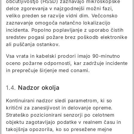
občutljivostjo (HSSD) zaznavajo mikroskopske
delce zgorevanja v najzgodnejši možni fazi,
veliko preden se razvije vidni dim. Večconsko
zaznavanje omogoča natančno lokalizacijo
incidenta. Popolno poplavljanje z uporabo čistih
sredstev pogasi požare brez poškodb elektronike
ali puščanja ostankov.
Vsa vrata in kabelski prodori imajo 90-minutno
oceno požarne odpornosti, kar zadržuje incidente
in preprečuje širjenje med conami.
1.4.
Nadzor okolja
Kontinuirani nadzor sledi parametrom, ki so
kritični za zanesljivost in delovanje opreme.
Strateško pozicionirani senzorji po celotnem
objektu zagotavljajo podatke v realnem času in
takojšnja opozorila, ko so presežene mejne