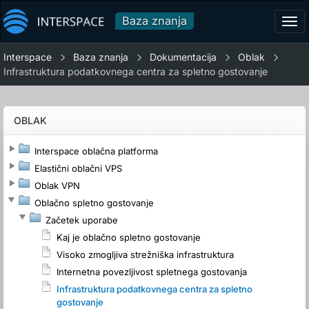
Baza znanja
Tog
navi
Interspace
Baza znanja
Dokumentacija
Oblak
Infrastruktura podatkovnega centra za spletno gostovanje
OBLAK
Interspace oblačna platforma
Elastični oblačni VPS
Oblak VPN
Oblačno spletno gostovanje
Začetek uporabe
Kaj je oblačno spletno gostovanje
Visoko zmogljiva strežniška infrastruktura
Internetna povezljivost spletnega gostovanja
Infrastruktura podatkovnega centra za spletno
gostovanje