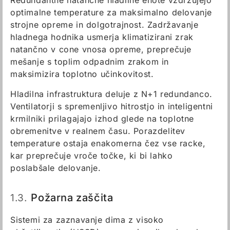
Redundantne natančne hladilne enote vzdržujejo
optimalne temperature za maksimalno delovanje
strojne opreme in dolgotrajnost. Zadržavanje
hladnega hodnika usmerja klimatizirani zrak
natančno v cone vnosa opreme, preprečuje
mešanje s toplim odpadnim zrakom in
maksimizira toplotno učinkovitost.
Hladilna infrastruktura deluje z N+1 redundanco.
Ventilatorji s spremenljivo hitrostjo in inteligentni
krmilniki prilagajajo izhod glede na toplotne
obremenitve v realnem času. Porazdelitev
temperature ostaja enakomerna čez vse racke,
kar preprečuje vroče točke, ki bi lahko
poslabšale delovanje.
1.3.
Požarna zaščita
Sistemi za zaznavanje dima z visoko