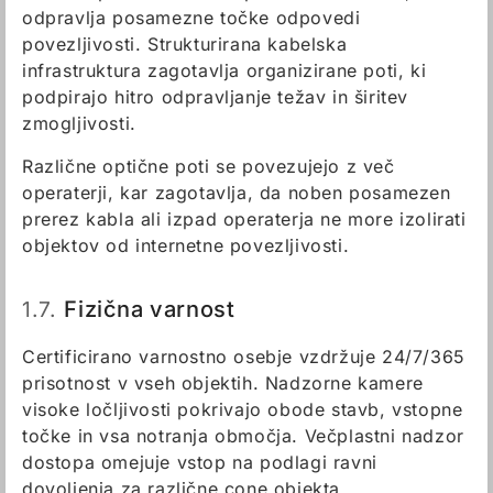
odpravlja posamezne točke odpovedi
povezljivosti. Strukturirana kabelska
infrastruktura zagotavlja organizirane poti, ki
podpirajo hitro odpravljanje težav in širitev
zmogljivosti.
Različne optične poti se povezujejo z več
operaterji, kar zagotavlja, da noben posamezen
prerez kabla ali izpad operaterja ne more izolirati
objektov od internetne povezljivosti.
1.7.
Fizična varnost
Certificirano varnostno osebje vzdržuje 24/7/365
prisotnost v vseh objektih. Nadzorne kamere
visoke ločljivosti pokrivajo obode stavb, vstopne
točke in vsa notranja območja. Večplastni nadzor
dostopa omejuje vstop na podlagi ravni
dovoljenja za različne cone objekta.