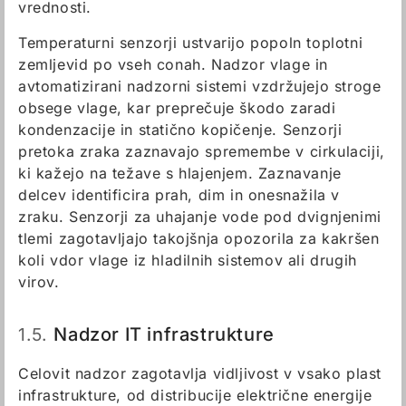
vrednosti.
Temperaturni senzorji ustvarijo popoln toplotni
zemljevid po vseh conah. Nadzor vlage in
avtomatizirani nadzorni sistemi vzdržujejo stroge
obsege vlage, kar preprečuje škodo zaradi
kondenzacije in statično kopičenje. Senzorji
pretoka zraka zaznavajo spremembe v cirkulaciji,
ki kažejo na težave s hlajenjem. Zaznavanje
delcev identificira prah, dim in onesnažila v
zraku. Senzorji za uhajanje vode pod dvignjenimi
tlemi zagotavljajo takojšnja opozorila za kakršen
koli vdor vlage iz hladilnih sistemov ali drugih
virov.
1.5.
Nadzor IT infrastrukture
Celovit nadzor zagotavlja vidljivost v vsako plast
infrastrukture, od distribucije električne energije