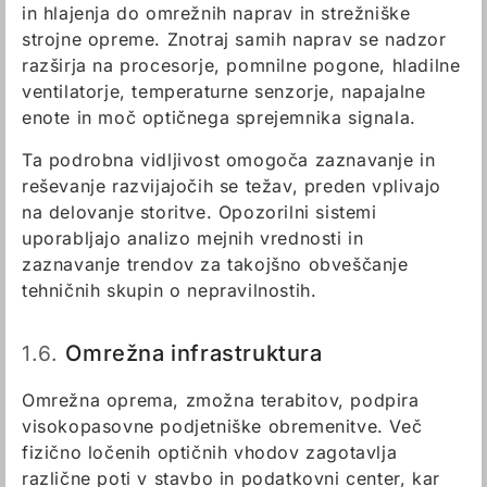
in hlajenja do omrežnih naprav in strežniške
strojne opreme. Znotraj samih naprav se nadzor
razširja na procesorje, pomnilne pogone, hladilne
ventilatorje, temperaturne senzorje, napajalne
enote in moč optičnega sprejemnika signala.
Ta podrobna vidljivost omogoča zaznavanje in
reševanje razvijajočih se težav, preden vplivajo
na delovanje storitve. Opozorilni sistemi
uporabljajo analizo mejnih vrednosti in
zaznavanje trendov za takojšno obveščanje
tehničnih skupin o nepravilnostih.
1.6.
Omrežna infrastruktura
Omrežna oprema, zmožna terabitov, podpira
visokopasovne podjetniške obremenitve. Več
fizično ločenih optičnih vhodov zagotavlja
različne poti v stavbo in podatkovni center, kar