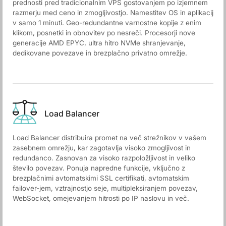
prednosti pred tradicionalnim VPS gostovanjem po izjemnem
razmerju med ceno in zmogljivostjo. Namestitev OS in aplikacij
v samo 1 minuti. Geo-redundantne varnostne kopije z enim
klikom, posnetki in obnovitev po nesreči. Procesorji nove
generacije AMD EPYC, ultra hitro NVMe shranjevanje,
dedikovane povezave in brezplačno privatno omrežje.
Load Balancer
Load Balancer distribuira promet na več strežnikov v vašem
zasebnem omrežju, kar zagotavlja visoko zmogljivost in
redundanco. Zasnovan za visoko razpoložljivost in veliko
število povezav. Ponuja napredne funkcije, vključno z
brezplačnimi avtomatskimi SSL certifikati, avtomatskim
failover-jem, vztrajnostjo seje, multipleksiranjem povezav,
WebSocket, omejevanjem hitrosti po IP naslovu in več.