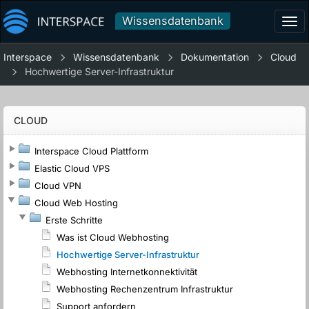
Wissensdatenbank
Tog
navi
Interspace
Wissensdatenbank
Dokumentation
Cloud
Hochwertige Server-Infrastruktur
CLOUD
Interspace Cloud Plattform
Elastic Cloud VPS
Cloud VPN
Cloud Web Hosting
Erste Schritte
Was ist Cloud Webhosting
Hochwertige Server-Infrastruktur
Webhosting Internetkonnektivität
Webhosting Rechenzentrum Infrastruktur
Support anfordern