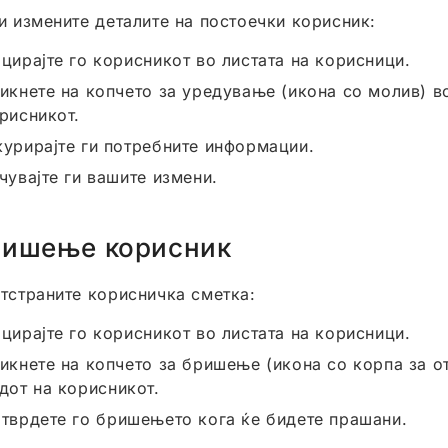
ги измените деталите на постоечки корисник:
цирајте го корисникот во листата на корисници.
икнете на копчето за уредување (икона со молив) в
рисникот.
урирајте ги потребните информации.
чувајте ги вашите измени.
ришење корисник
отстраните корисничка сметка:
цирајте го корисникот во листата на корисници.
икнете на копчето за бришење (икона со корпа за о
дот на корисникот.
тврдете го бришењето кога ќе бидете прашани.