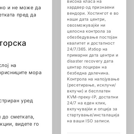
висока класа на
но и не може да
хардвер од признаени
вендори. Хостингот е во
етката пред да
наши дата центри,
овозможувајќи ни
целосна контрола за
обезбедување постојан
торска
квалитет и достапност
24/7/365. Избор на
примарни дата центри и
disaster recovery дата
слој на
центар лоциран на
корисниците мора
безбедна далечина.
Kонтрола на напојување
(ресетирање, исклучи/
вклучи) и бесплатен
KVM-преку-IP, достапни
стриран уред
24/7 на еден клик,
вклучувајќи и опција за
стартување/инсталација
 до сметката,
на ваши ISO записи.
кции, видете го