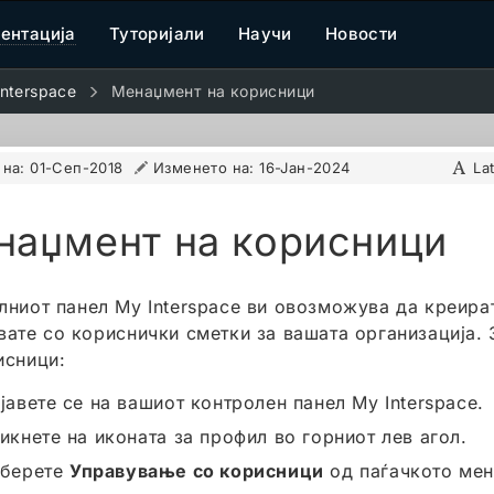
ентација
Туторијали
Научи
Новости
nterspace
Менаџмент на корисници
 на:
01-Сеп-2018
Изменето на:
16-Јан-2024
La
наџмент на корисници
лниот панел My Interspace ви овозможува да креират
вате со кориснички сметки за вашата организација. 
исници:
јавете се на вашиот контролен панел My Interspace.
икнете на иконата за профил во горниот лев агол.
берете
Управување со корисници
од паѓачкото мен