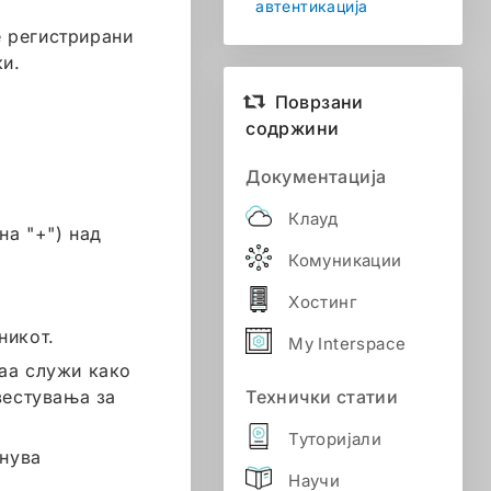
автентикација
е регистрирани
ки.
Поврзани
содржини
Документација
Клауд
на "+") над
Комуникации
Хостинг
никот.
My Interspace
аа служи како
вестувања за
Технички статии
Туторијали
лнува
Научи