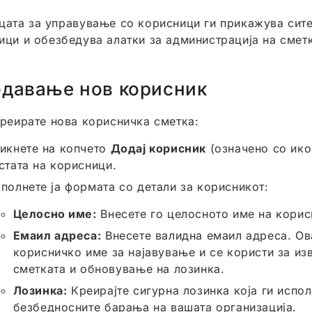
цата за управување со корисници ги прикажува сит
ици и обезбедува алатки за администрација на смет
давање нов корисник
креирате нова корисничка сметка:
икнете на копчето
Додај корисник
(означено со ико
стата на корисници.
полнете ја формата со детали за корисникот:
Целосно име:
Внесете го целосното име на корис
Емаил адреса:
Внесете валидна емаил адреса. Ов
корисничко име за најавување и се користи за из
сметката и обновување на лозинка.
Лозинка:
Креирајте сигурна лозинка која ги испо
безбедносните барања на вашата организација.