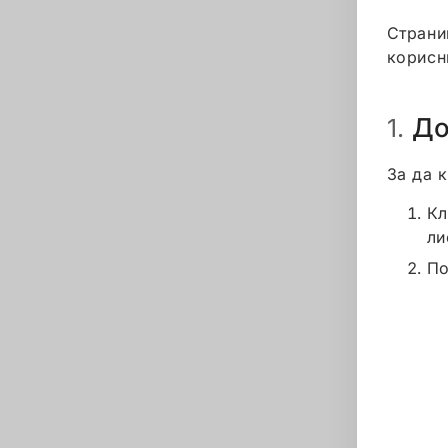
Страни
корисн
До
1.
За да 
Кл
ли
По