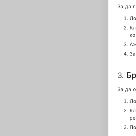
За да 
Ло
Кл
ко
Аж
За
Б
3.
За да 
Ло
Кл
ре
По