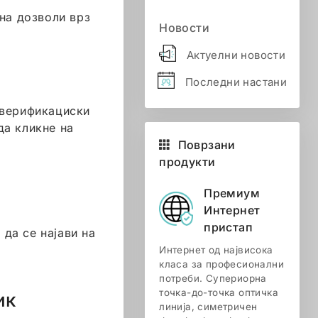
на дозволи врз
Новости
Актуелни новости
Последни настани
 верификациски
да кликне на
Поврзани
продукти
Премиум
Интернет
пристап
да се најави на
Интернет од највисока
класа за професионални
потреби. Супериорна
точка-до-точка оптичка
ик
линија, симетричен