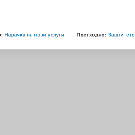
о
:
Нарачка на нови услуги
Претходно
:
Заштитете