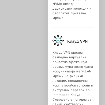
NVMe склад,
дедицирани конекции и
бесплатна приватна
мрежа.
Клауд VPN
Клауд VPN креира
безбедна виртуелна
приватна мрежа која
овозможува криптирана
комуникација меѓу LAN
мрежи на физички
локации, поединечни
компјутери/смартфони и
виртуелни сервери во
Interspace Клауд.
Совршено е погодна за
банки, софтверски