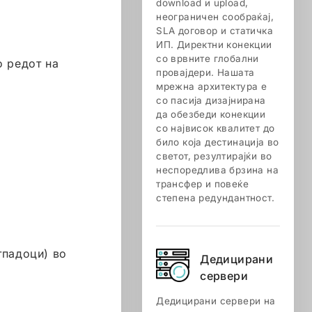
download и upload,
неограничен сообраќај,
SLA договор и статичка
ИП. Директни конекции
со врвните глобални
о редот на
провајдери. Нашата
мрежна архитектура е
со пасија дизајнирана
да обезбеди конекции
со највисок квалитет до
било која дестинација во
светот, резултирајќи во
неспоредлива брзина на
трансфер и повеќе
степена редундантност.
тпадоци) во
Дедицирани
сервери
Дедицирани сервери на