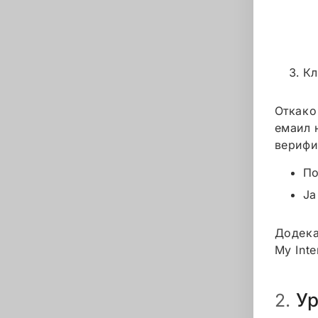
Кл
Откако
емаил 
верифи
По
Ја
Додека
My Inte
У
2.