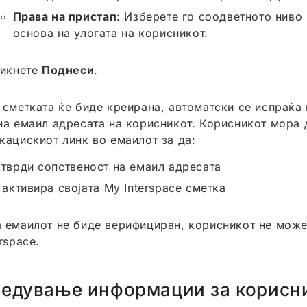
Права на пристап:
Изберете го соодветното ниво 
основа на улогата на корисникот.
икнете
Поднеси
.
 сметката ќе биде креирана, автоматски се испраќа
на емаил адресата на корисникот. Корисникот мора 
кацискиот линк во емаилот за да:
тврди сопственост на емаил адресата
 активира својата My Interspace сметка
 емаилот не биде верифициран, корисникот не може 
rspace.
редување информации за корисн