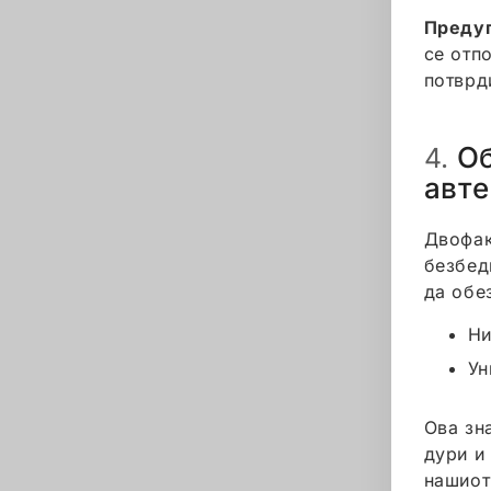
Преду
се отпо
потврд
Об
4.
авте
Двофак
безбед
да обе
Ни
Ун
Ова зн
дури и
нашиот