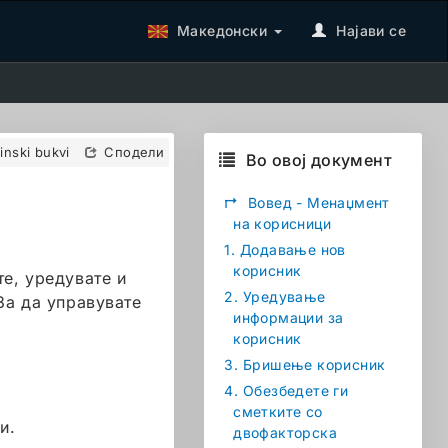
Македонски
Најави се
tinski bukvi
Сподели
Во овој документ
↱
Вовед - Менаџмент
на корисници
1.
Додавање нов
корисник
е, уредувате и
2.
Уредување
За да управувате
информации за
корисник
3.
Бришење корисник
4.
Обезбедете ги
сметките со
и.
двофакторска