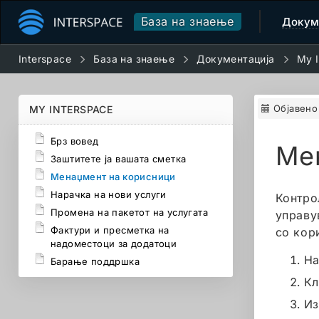
База на знаење
Докум
Interspace
База на знаење
Документација
My I
Објавено
MY INTERSPACE
Брз вовед
Ме
Заштитете ја вашата сметка
Менаџмент на корисници
Нарачка на нови услуги
Контро
Промена на пакетот на услугата
управу
Фактури и пресметка на
со кор
надоместоци за додатоци
На
Барање поддршка
Кл
Из