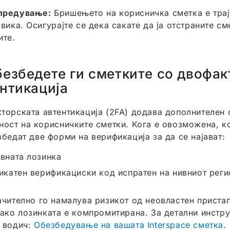
предување:
Бришењето на корисничка сметка е трај
вика. Осигурајте се дека сакате да ја отстраните см
ите.
езбедете ги сметките со двофак
нтикација
торската автентикација (2FA) додава дополнителен 
ност на корисничките сметки. Кога е овозможена, 
збедат две форми на верификација за да се најават:
вната лозинка
икатен верификациски код испратен на нивниот реги
ачително го намалува ризикот од неовластен пристап
 ако лозинката е компромитирана. За детални инстру
 водич:
Обезбедување на вашата Interspace сметка
.