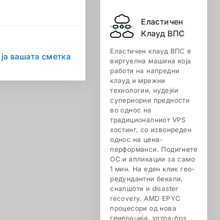
Еластичен
Клауд ВПС
Еластичен клауд ВПС е
 ја вашата сметка
виртуелна машина која
работи на напредни
клауд и мрежни
технологии, нудејќи
супериорни предности
во однос на
традиционалниот VPS
хостинг, со извонреден
однос на цена-
перформанси. Подигнете
ОС и апликации за само
1 мин. На еден клик гео-
редундантни бекапи,
снапшоти и disaster
recovery. AMD EPYC
процесори од нова
генерација, ултра-брз