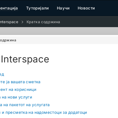
ентација
Туторијали
Научи
Новости
nterspace
Кратка содржина
содржина
Interspace
ед
те ја вашата сметка
ент на корисници
 на нови услуги
 на пакетот на услугата
 и пресметка на надоместоци за додатоци