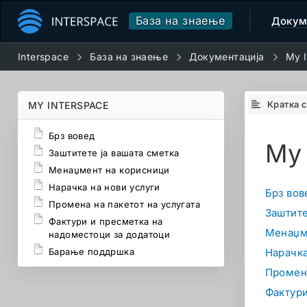
База на знаење
Докум
Interspace
База на знаење
Документација
My I
Кратка 
MY INTERSPACE
Брз вовед
My 
Заштитете ја вашата сметка
Менаџмент на корисници
Нарачка на нови услуги
Брз вов
Промена на пакетот на услугата
Заштите
Фактури и пресметка на
Менаџм
надоместоци за додатоци
Барање поддршка
Нарачка
Промена
Фактури