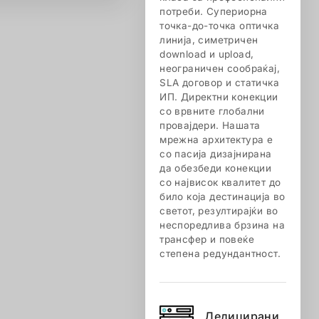
потреби. Супериорна
точка-до-точка оптичка
линија, симетричен
download и upload,
неограничен сообраќај,
SLA договор и статичка
ИП. Директни конекции
со врвните глобални
провајдери. Нашата
мрежна архитектура е
со пасија дизајнирана
да обезбеди конекции
со највисок квалитет до
било која дестинација во
светот, резултирајќи во
неспоредлива брзина на
трансфер и повеќе
степена редундантност.
Дедицирани