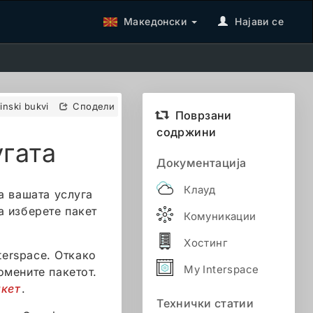
Македонски
Најави се
tinski bukvi
Сподели
Поврзани
содржини
угата
Документација
Клауд
а вашата услуга
а изберете пакет
Комуникации
Хостинг
terspace. Откако
My Interspace
ромените пакетот.
кет
.
Технички статии