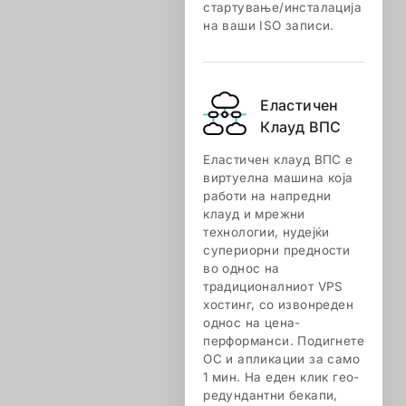
стартување/инсталација
на ваши ISO записи.
Еластичен
Клауд ВПС
Еластичен клауд ВПС е
виртуелна машина која
работи на напредни
клауд и мрежни
технологии, нудејќи
супериорни предности
во однос на
традиционалниот VPS
хостинг, со извонреден
однос на цена-
перформанси. Подигнете
ОС и апликации за само
1 мин. На еден клик гео-
редундантни бекапи,