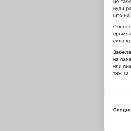
Во таб
нуди р
што на
Откако
промен
сила к
Забел
на пак
или пи
тим за
Следн