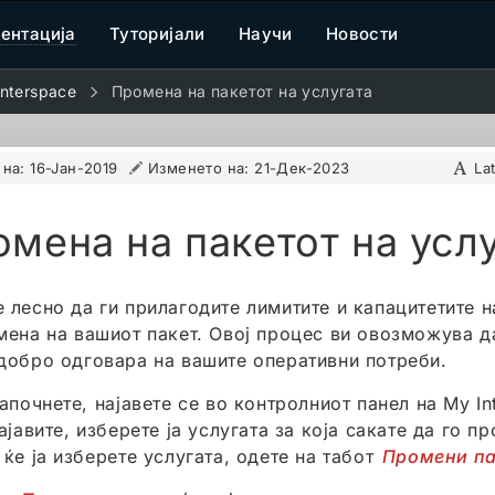
ентација
Туторијали
Научи
Новости
nterspace
Промена на пакетот на услугата
 на:
16-Јан-2019
Изменето на:
21-Дек-2023
La
мена на пакетот на усл
 лесно да ги прилагодите лимитите и капацитетите н
мена на вашиот пакет. Овој процес ви овозможува д
добро одговара на вашите оперативни потреби.
апочнете, најавете се во контролниот панел на My In
ајавите, изберете ја услугата за која сакате да го п
 ќе ја изберете услугата, одете на табот
Промени па