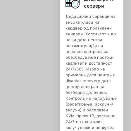
сервери
Дедицирани сервери на
висока класа на
хардвер од признаени
вендори. Хостингот е во
наши дата центри,
овозможувајќи ни
целосна контрола за
обезбедување постојан
квалитет и достапност
24/7/365. Избор на
примарни дата центри и
disaster recovery дата
центар лоциран на
безбедна далечина.
Kонтрола на напојување
(ресетирање, исклучи/
вклучи) и бесплатен
KVM-преку-IP, достапни
24/7 на еден клик,
вклучувајќи и опција за