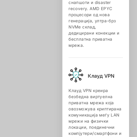
снапшоти и disaster
recovery. AMD EPYC
процесори од нова
генерација, ултра-брз
NVMe склад,
дедицирани конекции и
бесплатна приватна
мрежа.
Клауд VPN
Клауд VPN креира
безбедна виртуелна
приватна мрежа која
овозможува криптирана
комуникација меѓу LAN
мрежи на физички
локации, поединечни
компјутери/смартфони и