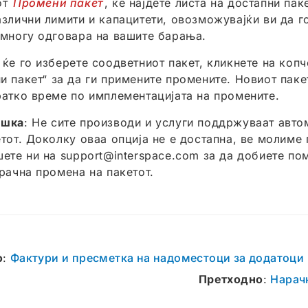
от
Промени пакет
, ќе најдете листа на достапни пак
азлични лимити и капацитети, овозможувајќи ви да г
јмногу одговара на вашите барања.
 ќе го изберете соодветниот пакет, кликнете на копч
и пакет“ за да ги примените промените. Новиот пакет
ратко време по имплементацијата на промените.
ешка
: Не сите производи и услуги поддржуваат авт
етот. Доколку оваа опција не е достапна, ве молиме 
шете ни на
support@interspace.com
за да добиете по
 рачна промена на пакетот.
о
:
Фактури и пресметка на надоместоци за додатоци
Претходно
:
Нарачк