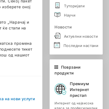
ети. Секој пакет
Туторијали
о изберете оној
Научи
ето „Нарачај и
Новости
 ќе стапи на
Актуелни новости
оматска промена
Последни настани
поднесете тикет
мош од нашиот
Поврзани
продукти
Премиум
Интернет
пристап
а на нови услуги
Интернет од највисока
класа за професионални