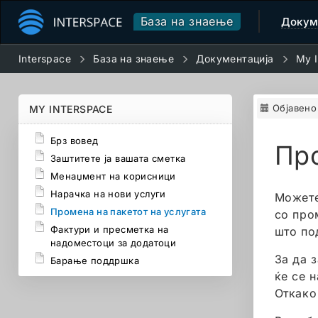
База на знаење
Докум
Interspace
База на знаење
Документација
My I
Објавено
MY INTERSPACE
Брз вовед
Про
Заштитете ја вашата сметка
Менаџмент на корисници
Нарачка на нови услуги
Можете
Промена на пакетот на услугата
со про
Фактури и пресметка на
што по
надоместоци за додатоци
За да з
Барање поддршка
ќе се н
Откако