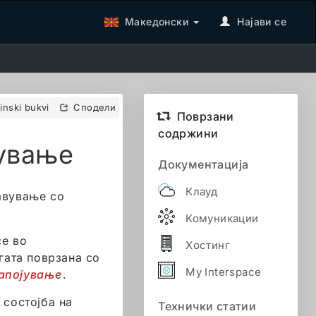
Македонски
Најави се
tinski bukvi
Сподели
Поврзани
содржини
јување
Документација
Клауд
равување со
Комуникации
се во
Хостинг
угата поврзана со
My Interspace
напојување
.
 состојба на
Технички статии