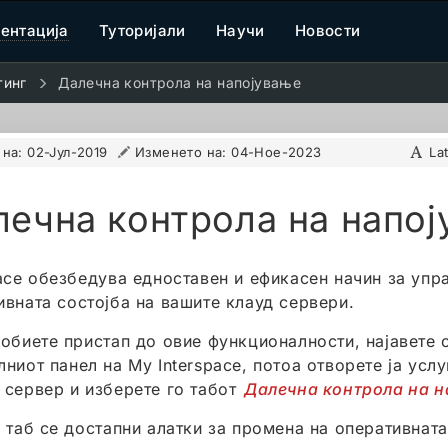
ентација
Туторијали
Научи
Новости
тинг
Далечна контрола на напојување
 на:
02-Јул-2019
Изменето на:
04-Ное-2023
La
ечна контрола на напо
pace обезбедува едноставен и ефикасен начин за уп
ивната состојба на вашите клауд сервери.
добиете пристап до овие функционалности, најавете 
лниот панел на My Interspace, потоа отворете ја усл
 сервер и изберете го табот
Далечна контрола на 
ј таб се достапни алатки за промена на оперативната