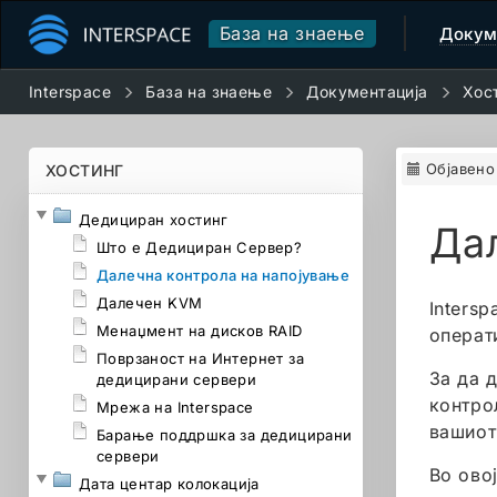
База на знаење
Докум
Interspace
База на знаење
Документација
Хос
Објавено
ХОСТИНГ
Дедициран хостинг
Дал
Што е Дедициран Сервер?
Далечна контрола на напојување
Далечен KVM
Inters
Менаџмент на дисков RAID
операт
Поврзаност на Интернет за
За да 
дедицирани сервери
контро
Мрежа на Interspace
вашиот
Барање поддршка за дедицирани
сервери
Во ово
Дата центар колокација