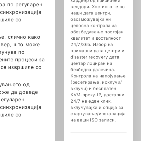
хардвер од признаени
ра по регуларен
вендори. Хостингот е во
 синхронизација
наши дата центри,
ршиле со
овозможувајќи ни
целосна контрола за
обезбедување постојан
е, слично како
квалитет и достапност
рвер, што може
24/7/365. Избор на
примарни дата центри и
лучува по
disaster recovery дата
ените процеси за
центар лоциран на
 се извршиле со
безбедна далечина.
Kонтрола на напојување
(ресетирање, исклучи/
јувањето од
вклучи) и бесплатен
Може да доведе
KVM-преку-IP, достапни
регуларен
24/7 на еден клик,
 синхронизација
вклучувајќи и опција за
стартување/инсталација
ршиле со
на ваши ISO записи.