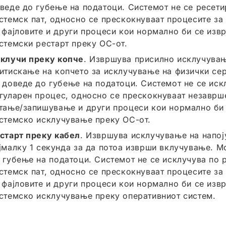
веде до губење на податоци. Системот не се ресети
стемск пат, односно се прескокнуваат процесите за
 фајловите и други процеси кои нормално би се изв
стемски рестарт преку ОС-от.
клучи преку копче
. Извршува присилно исклучувањ
итискање на копчето за исклучување на физички се
 доведе до губење на податоци. Системот не се иск
гуларен процес, односно се прескокнуваат незаврш
тање/запишување и други процеси кои нормално би
стемско исклучување преку ОС-от.
старт преку кабел
. Извршува исклучување на напо
јмалку 1 секунда за да потоа изврши вклучување. 
 губење на податоци. Системот не се исклучува по 
стемск пат, односно се прескокнуваат процесите за
 фајловите и други процеси кои нормално би се изв
стемско исклучување преку оперативниот систем.