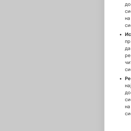
до
си
на
си
Ис
пр
да
ре
чи
си
Ре
на
до
си
на
си