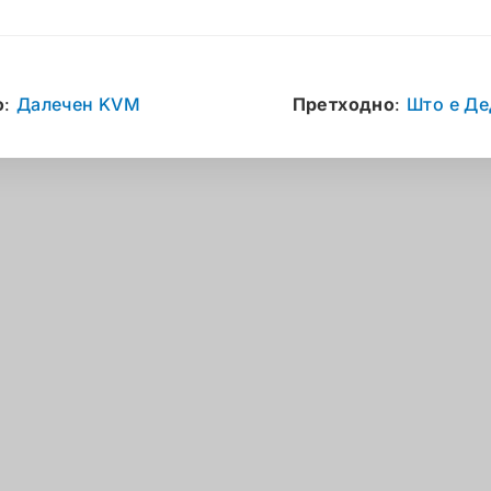
о
:
Далечен KVM
Претходно
:
Што е Де