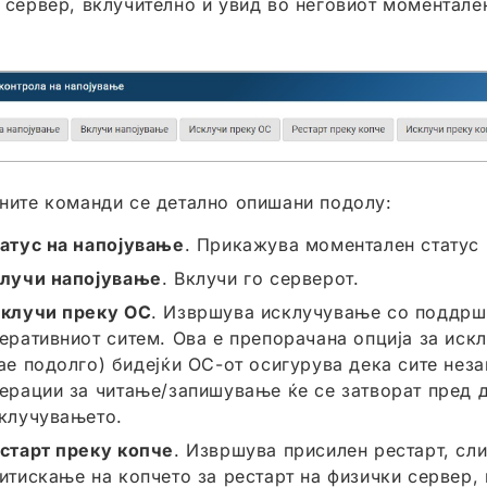
 сервер, вклучително и увид во неговиот моментале
ните команди се детално опишани подолу:
атус на напојување
. Прикажува моментален статус 
лучи напојување
. Вклучи го серверот.
клучи преку ОС
. Извршува исклучување со поддрш
еративниот ситем. Ова е препорачана опција за иск
ае подолго) бидејќи ОС-от осигурува дека сите нез
ерации за читање/запишување ќе се затворат пред 
клучувањето.
старт преку копче
. Извршува присилен рестарт, сл
итискање на копчето за рестарт на физички сервер,