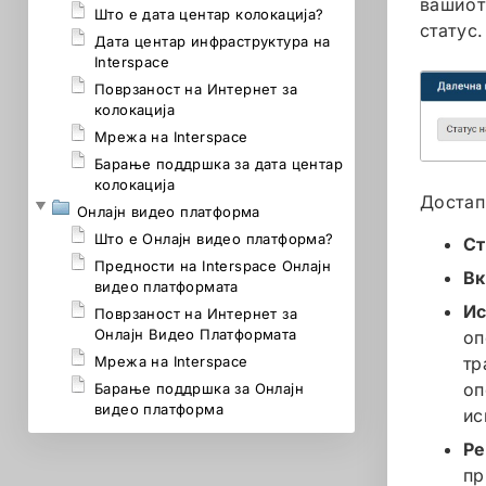
вашиот
Што е дата центар колокација?
статус.
Дата центар инфраструктура на
Interspace
Поврзаност на Интернет за
колокација
Мрежа на Interspace
Барање поддршка за дата центар
колокација
Достап
Онлајн видео платформа
Што е Онлајн видео платформа?
Ст
Предности на Interspace Онлајн
Вк
видео платформата
Ис
Поврзаност на Интернет за
Онлајн Видео Платформата
оп
Мрежа на Interspace
тр
оп
Барање поддршка за Онлајн
видео платформа
ис
Ре
пр