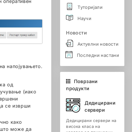
н оперативен
Туторијали
Научи
Новости
Актуелни новости
Последни настани
на напојувањето.
Поврзани
ка од
продукти
лучување (иако
авршени
Дедицирани
да се изврши
сервери
Дедицирани сервери на
ично како
висока класа на
 што може да