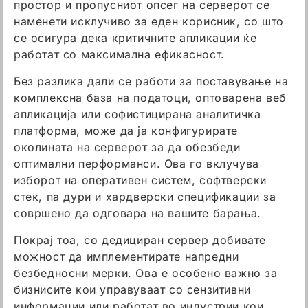
простор и пропусниот опсег на серверот се
наменети исклучиво за еден корисник, со што
се осигура дека критичните апликации ќе
работат со максимална ефикасност.
Без разлика дали се работи за поставување на
комплексна база на податоци, оптоварена веб
апликација или софистицирана аналитичка
платформа, може да ја конфигурирате
околината на серверот за да обезбеди
оптимални перформанси. Ова го вклучува
изборот на оперативен систем, софтвeрски
стек, па дури и хардверски спецификации за
совршено да одговара на вашите барања.
Покрај тоа, со дедициран сервер добивате
можност да имплементирате напредни
безбедносни мерки. Ова е особено важно за
бизнисите кои управуваат со сензитивни
информации или работат во индустрии кои