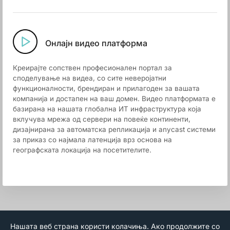
Онлајн видео платформа
Креирајте сопствен професионален портал за
споделување на видеа, со сите неверојатни
функционалности, брендиран и прилагоден за вашата
компанија и достапен на ваш домен. Видео платформата е
базирана на нашата глобална ИТ инфраструктура која
вклучува мрежа од сервери на повеќе континенти,
дизајнирана за автоматска репликација и anycast системи
за приказ со најмала латенција врз основа на
географската локација на посетителите.
Нашата веб страна користи колачиња. Ако продолжите со