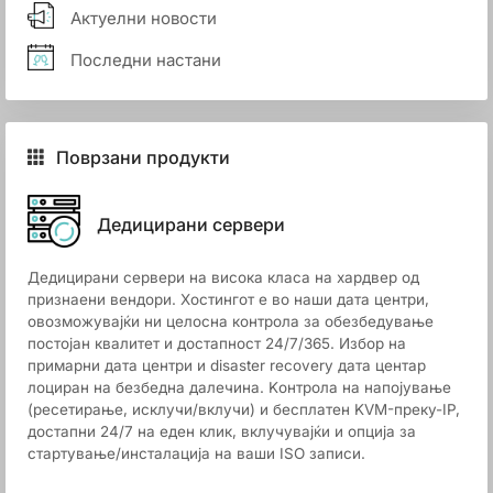
Актуелни новости
Последни настани
Поврзани продукти
Дедицирани сервери
Дедицирани сервери на висока класа на хардвер од
признаени вендори. Хостингот е во наши дата центри,
овозможувајќи ни целосна контрола за обезбедување
постојан квалитет и достапност 24/7/365. Избор на
примарни дата центри и disaster recovery дата центар
лоциран на безбедна далечина. Kонтрола на напојување
(ресетирање, исклучи/вклучи) и бесплатен KVM-преку-IP,
достапни 24/7 на еден клик, вклучувајќи и опција за
стартување/инсталација на ваши ISO записи.