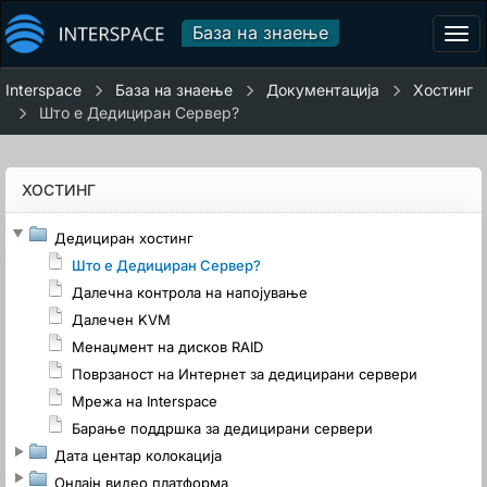
База на знаење
Tog
navi
Interspace
База на знаење
Документација
Хостинг
Што е Дедициран Сервер?
ХОСТИНГ
Дедициран хостинг
Што е Дедициран Сервер?
Далечна контрола на напојување
Далечен KVM
Менаџмент на дисков RAID
Поврзаност на Интернет за дедицирани сервери
Мрежа на Interspace
Барање поддршка за дедицирани сервери
Дата центар колокација
Онлајн видео платформа