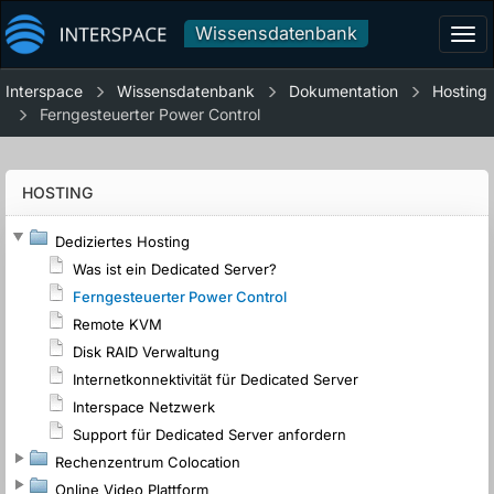
Wissensdatenbank
Tog
navi
Interspace
Wissensdatenbank
Dokumentation
Hosting
Ferngesteuerter Power Control
HOSTING
Dediziertes Hosting
Was ist ein Dedicated Server?
Ferngesteuerter Power Control
Remote KVM
Disk RAID Verwaltung
Internetkonnektivität für Dedicated Server
Interspace Netzwerk
Support für Dedicated Server anfordern
Rechenzentrum Colocation
Online Video Plattform