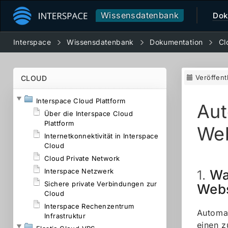
Wissensdatenbank
Dok
Interspace
Wissensdatenbank
Dokumentation
Cl
Veröffent
CLOUD
Interspace Cloud Plattform
Aut
Über die Interspace Cloud
Plattform
Web
Internetkonnektivität in Interspace
Cloud
Cloud Private Network
Interspace Netzwerk
Wa
1.
Sichere private Verbindungen zur
Webs
Cloud
Interspace Rechenzentrum
Automat
Infrastruktur
einen z