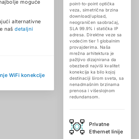
 najbolje moguće
point-to-point optička
veza, simetrična brzina
download/upload,
jući alternativne
neograničen saobraćaj,
te naš
detaljni
SLA 99.9% i statička IP
adresa. Direktne veze sa
vodećim tier 1 globalnim
provajderima. Naša
mrežna arhitektura je
pažljivo dizajnirana da
obezbedi najviši kvalitet
konekcija ka bilo kojoj
nje WiFi konekcije
destinaciji širom sveta, sa
nenadmašnim brzinama
prenosa i višeslojnom
redundansom.
Privatne
Ethernet linije