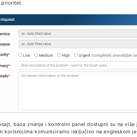
 prioritet.
sajt, baza znanja i kontrolni panel dostupni su na više
m korisnicima komuniciramo isključivo na engleskom j