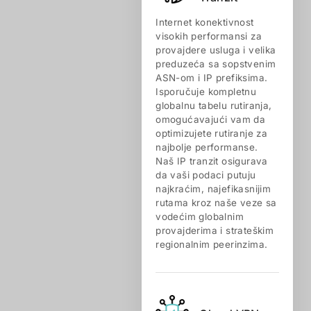
Internet konektivnost
visokih performansi za
provajdere usluga i velika
preduzeća sa sopstvenim
ASN-om i IP prefiksima.
Isporučuje kompletnu
globalnu tabelu rutiranja,
omogućavajući vam da
optimizujete rutiranje za
najbolje performanse.
Naš IP tranzit osigurava
da vaši podaci putuju
najkraćim, najefikasnijim
rutama kroz naše veze sa
vodećim globalnim
provajderima i strateškim
regionalnim peerinzima.