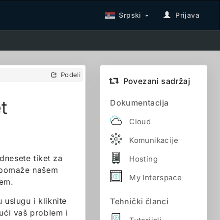
Srpski
Prijava
Podeli
Povezani sadržaj
t
Dokumentacija
Cloud
Komunikacije
nesete tiket za
Hosting
s pomaže našem
My Interspace
lem.
 uslugu i kliknite
Tehnički članci
jući vaš problem i