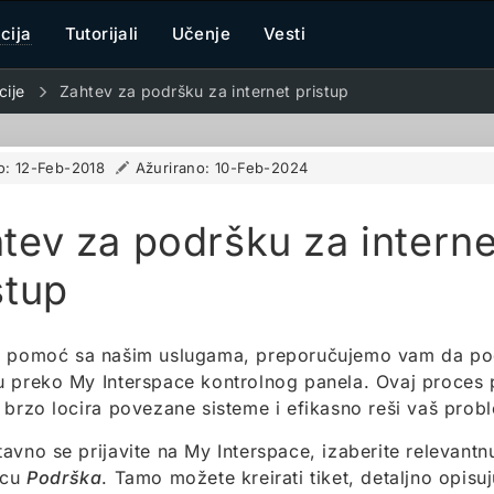
cija
Tutorijali
Učenje
Vesti
cije
Zahtev za podršku za internet pristup
o:
12-Feb-2018
Ažurirano:
10-Feb-2024
tev za podršku za interne
stup
u pomoć sa našim uslugama, preporučujemo vam da pod
u preko My Interspace kontrolnog panela. Ovaj proce
 brzo locira povezane sisteme i efikasno reši vaš prob
avno se prijavite na My Interspace, izaberite relevantnu
icu
Podrška
. Tamo možete kreirati tiket, detaljno opisu