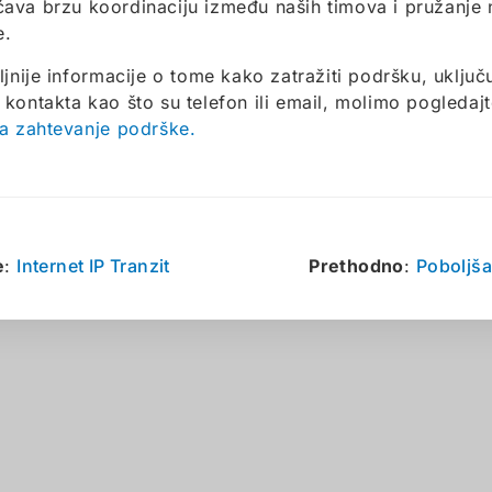
va brzu koordinaciju između naših timova i pružanje
e.
ljnije informacije o tome kako zatražiti podršku, uključu
kontakta kao što su telefon ili email, molimo pogledaj
a zahtevanje podrške.
e
:
Internet IP Tranzit
Prethodno
:
Poboljša