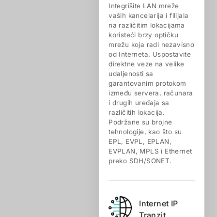
Integrišite LAN mreže
vaših kancelarija i filijala
na različitim lokacijama
koristeći brzу optičku
mrežu koja radi nezavisno
od Interneta. Uspostavite
direktne veze na velike
udaljenosti sa
garantovanim protokom
između servera, računara
i drugih uređaja sa
različitih lokacija.
Podržane su brojne
tehnologije, kao što su
EPL, EVPL, EPLAN,
EVPLAN, MPLS i Ethernet
preko SDH/SONET.
Internet IP
Tranzit