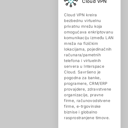
Cloud VPN
Cloud VPN kreira
bezbednu virtuelnu
privatnu mrežu koja
omogućava enkriptovanu
komunikaciju između LAN
mreža na fizičkim
lokacijama, pojedinačnih
računara/pametnih
telefona i virtuelnih
servera u Interspace
Cloud. Savršeno je
pogodna za banke,
programere, CRM/ERP
provajdere, zdravstvene
organizacije, pravne
firme, računovodstvene
firme, e-trgovinske
biznise i globalno
rasprostranjene timove.