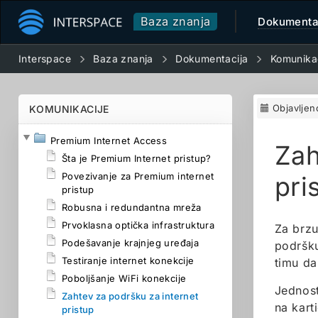
Baza znanja
Dokumenta
Interspace
Baza znanja
Dokumentacija
Komunika
Objavljen
KOMUNIKACIJE
Premium Internet Access
Zah
Šta je Premium Internet pristup?
Povezivanje za Premium internet
pri
pristup
Robusna i redundantna mreža
Prvoklasna optička infrastruktura
Za brz
Podešavanje krajnjeg uređaja
podršk
Testiranje internet konekcije
timu da
Poboljšanje WiFi konekcije
Jednost
Zahtev za podršku za internet
na kart
pristup