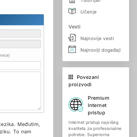
Tutorijali
Učenje
Vesti
Najnovije vesti
Najnoviji događaji
Povezani
proizvodi
Premium
Internet
pristup
Internet pristup najvišeg
 jezika. Međutim,
kvaliteta za profesionalne
eziku. To nam
potrebe. Superiorna