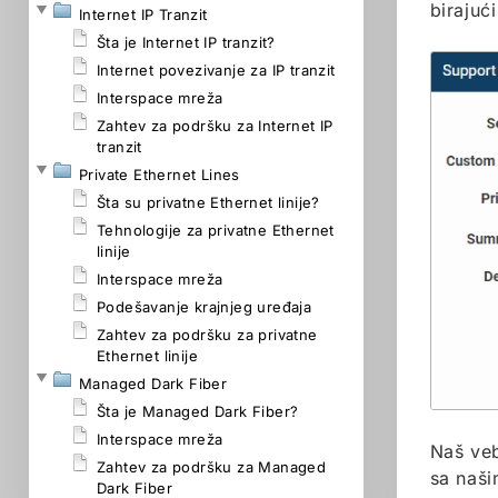
birajući
Internet IP Tranzit
Šta je Internet IP tranzit?
Internet povezivanje za IP tranzit
Interspace mreža
Zahtev za podršku za Internet IP
tranzit
Private Ethernet Lines
Šta su privatne Ethernet linije?
Tehnologije za privatne Ethernet
linije
Interspace mreža
Podešavanje krajnjeg uređaja
Zahtev za podršku za privatne
Ethernet linije
Managed Dark Fiber
Šta je Managed Dark Fiber?
Interspace mreža
Naš veb
Zahtev za podršku za Managed
sa naši
Dark Fiber