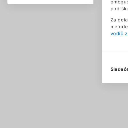
omoguća
podršk
Za deta
metode 
vodič z
Sledeć