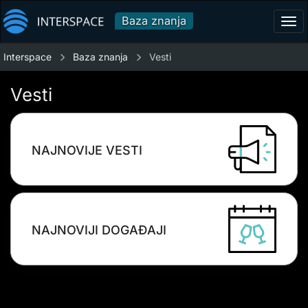
Baza znanja
Tog
navi
Interspace
Baza znanja
Vesti
Vesti
NAJNOVIJE VESTI
NAJNOVIJI DOGAĐAJI