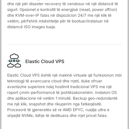
dhe një për disaster recovery të vendosur në një distancë të
sigurt. Opsionet e kontrollit të energjisë (reset, power off/on)
dhe KVM-over-IP falas në dispozicion 24/7 me një klik të
vetëm, përfshirë mbështetje për të bootuar/instaluar në
distancë ISO images tuaja.
Elastic Cloud VPS
Elastic Cloud VPS është një makinë virtuale që funksionon mbi
teknologji të avancuara cloud dhe rrjeti, duke ofruar
avantazhe superiore ndaj hostimit tradicional VPS me një
raport çmim-performancë të jashtëzakonshëm. Instaloni OS
dhe aplikacione në vetëm 1 minutë. Backup geo-redundantë
me një klik, snapshot dhe rikuperim nga fatkeqësitë.
Procesorë të gjeneratës së re AMD EPYC, ruajtje ultra e
shpejtë NVMe, lidhje të dedikuara dhe rrjet privat falas.