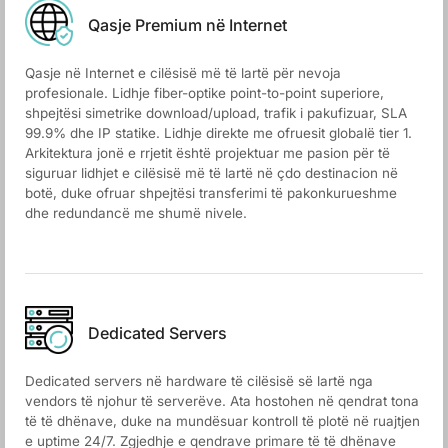
Qasje Premium në Internet
Qasje në Internet e cilësisë më të lartë për nevoja
profesionale. Lidhje fiber-optike point-to-point superiore,
shpejtësi simetrike download/upload, trafik i pakufizuar, SLA
99.9% dhe IP statike. Lidhje direkte me ofruesit globalë tier 1.
Arkitektura jonë e rrjetit është projektuar me pasion për të
siguruar lidhjet e cilësisë më të lartë në çdo destinacion në
botë, duke ofruar shpejtësi transferimi të pakonkurueshme
dhe redundancë me shumë nivele.
Dedicated Servers
Dedicated servers në hardware të cilësisë së lartë nga
vendors të njohur të serverëve. Ata hostohen në qendrat tona
të të dhënave, duke na mundësuar kontroll të plotë në ruajtjen
e uptime 24/7. Zgjedhje e qendrave primare të të dhënave