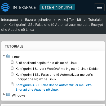
Baza e njohurive
Tog
navi
Interspace
Baza e njohurive
Artikuj Teknikë
Tutoriale
Konfigurimi i SSL Falas dhe të Automatizuar me Let's Encrypt
dhe Apache në Linux
TUTORIALE
Linux
Si të analizoni hapësirën e diskut në Linux
Konfigurimi i Serverit WebDAV me Nginx në Linux Debian
Konfigurimi i SSL Falas dhe të Automatizuar me Let's
Encrypt dhe Nginx në Linux
Konfigurimi i SSL Falas dhe të Automatizuar me Let's
Encrypt dhe Apache në Linux
Windows