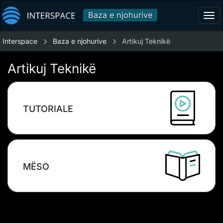
Baza e njohurive
Tog
navi
Interspace
Baza e njohurive
Artikuj Teknikë
Artikuj Teknikë
TUTORIALE
MËSO