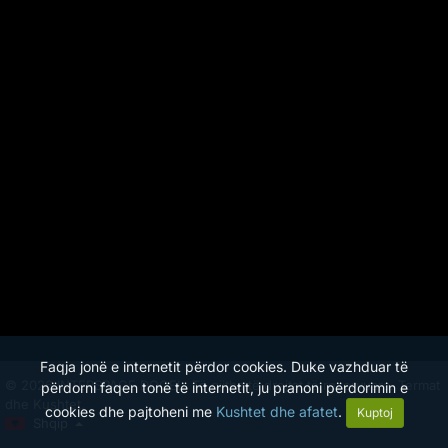
Faqja jonë e internetit përdor cookies. Duke vazhduar të
© 2026 INTERSPACE DOOEL. Të gjitha të drejtat të rezervuara.
Termat
përdorni faqen tonë të internetit, ju pranoni përdorimin e
dhe Kushtet.
cookies dhe pajtoheni me
Kushtet dhe afatet
.
Kuptoj
Shqip