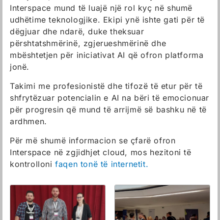
Interspace mund të luajë një rol kyç në shumë
udhëtime teknologjike. Ekipi ynë ishte gati për të
dëgjuar dhe ndarë, duke theksuar
përshtatshmërinë, zgjerueshmërinë dhe
mbështetjen për iniciativat AI që ofron platforma
jonë.
Takimi me profesionistë dhe tifozë të etur për të
shfrytëzuar potencialin e AI na bëri të emocionuar
për progresin që mund të arrijmë së bashku në të
ardhmen.
Për më shumë informacion se çfarë ofron
Interspace në zgjidhjet cloud, mos hezitoni të
kontrolloni
faqen tonë të internetit.