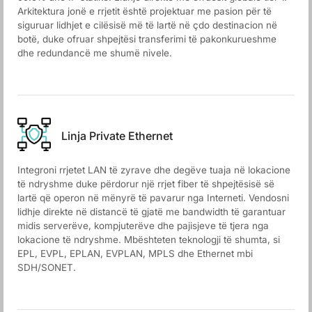
Arkitektura jonë e rrjetit është projektuar me pasion për të
siguruar lidhjet e cilësisë më të lartë në çdo destinacion në
botë, duke ofruar shpejtësi transferimi të pakonkurueshme
dhe redundancë me shumë nivele.
Linja Private Ethernet
Integroni rrjetet LAN të zyrave dhe degëve tuaja në lokacione
të ndryshme duke përdorur një rrjet fiber të shpejtësisë së
lartë që operon në mënyrë të pavarur nga Interneti. Vendosni
lidhje direkte në distancë të gjatë me bandwidth të garantuar
midis serverëve, kompjuterëve dhe pajisjeve të tjera nga
lokacione të ndryshme. Mbështeten teknologji të shumta, si
EPL, EVPL, EPLAN, EVPLAN, MPLS dhe Ethernet mbi
SDH/SONET.