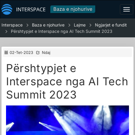
Baza e njohurive
Tog
navi
Interspace
Baza e njohurive
Lajme
Ngjarjet e fundit
Përshtypjet e Interspace nga AI Tech Summit 2023
02-Tet-2023
Ndaj
Përshtypjet e
Interspace nga AI Tech
Summit 2023