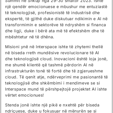
Summit në Shkup nga 29-30 shtator 2023. Ishte
një qendër emocionuese e mbushur me entuziastë
të teknologjisë, profesionistë të industrisë dhe
ekspertë, të gjithë duke diskutuar ndikimin e AI në
transformimin e sektorëve të ndryshëm si financa
dhe ligji, duke i bërë ata më të efektshëm dhe të
mbështetur në të dhëna.
Misioni ynë në Interspace ishte të zhytemi thellë
në biseda rreth mundësive revolucionare të AI
dhe teknologjisë cloud. Inovacioni është loja jonë,
me shumë klientë që tashmë përdorin AI në
infrastrukturën tonë të fortë dhe të zgjerueshme
cloud. Të qenit atje, ndërveprimi me pasionantë të
teknologjisë dhe shkëmbimi i mendimeve se si
Interspace mund të përshpejtojë projektet AI ishte
vërtet emocionues!
Stenda jonë ishte një pikë e nxehtë për biseda
ndriçuese, duke u fokusuar në mënyrën se si