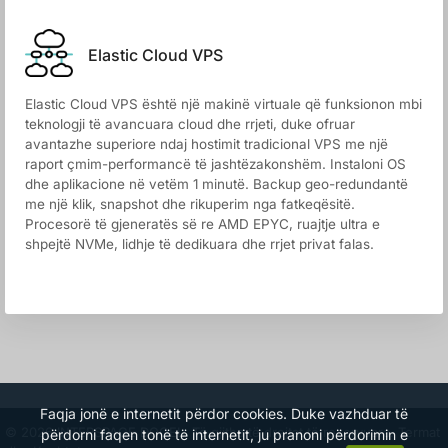
Elastic Cloud VPS
Elastic Cloud VPS është një makinë virtuale që funksionon mbi
teknologji të avancuara cloud dhe rrjeti, duke ofruar
avantazhe superiore ndaj hostimit tradicional VPS me një
raport çmim-performancë të jashtëzakonshëm. Instaloni OS
dhe aplikacione në vetëm 1 minutë. Backup geo-redundantë
me një klik, snapshot dhe rikuperim nga fatkeqësitë.
Procesorë të gjeneratës së re AMD EPYC, ruajtje ultra e
shpejtë NVMe, lidhje të dedikuara dhe rrjet privat falas.
Faqja jonë e internetit përdor cookies. Duke vazhduar të
© 2026 INTERSPACE DOOEL. Të gjitha të drejtat të rezervuara.
Termat
përdorni faqen tonë të internetit, ju pranoni përdorimin e