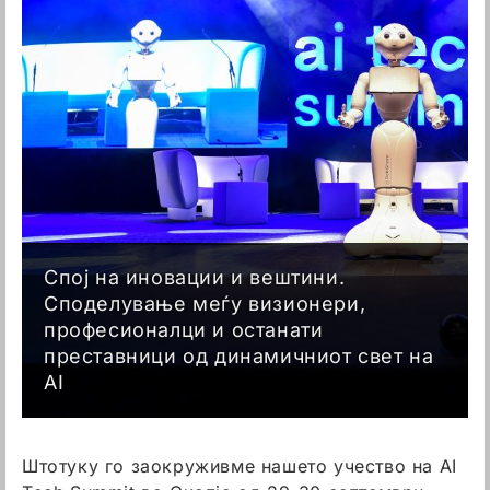
Спој на иновации и вештини.
Споделување меѓу визионери,
професионалци и останати
преставници од динамичниот свет на
AI
Штотуку го заокруживме нашето учество на AI