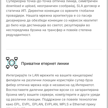
Супериорна точка-до-точка оптичка линија, симетричен
download и upload, неограничен сообраќај, SLA договор и
статичка ИП. Директни конекции со врвните глобални
провајдери. Нашата мрежна архитектура е со пасија
дизајнирана да обезбеди конекции со највисок квалитет
до било која дестинација во светот, резултирајќи во
неспоредлива брзина на трансфер и повеќе степена
редундантност.
Приватни етернет линии
Интегрирајте ги LAN мрежите на вашите канцеларии/
филијали на различни локации користејќи супер брза
фибер оптичка мрежа која е независна од Интернетот.
Воспоставете далечни директни врски со загарантирана
брзина меѓу вашите сервери, компјутерите и други уреди
од различни локации. Поддржани се повеќе технологии
како EPL, EVPL, EPLAN, EVPLAN, MPLS и Ethernet преку