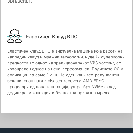
SDH/SONET.
Еластичен Клауд ВПС
Еластичен клауд ВПС е виртуелна машина која работи на
напредни клауд и мрежни технологии, нудејќи супериорни
предности во однос на традиционалниот VPS хостинг, со
извонреден однос на цена-перформанси. Подигнете ОС и
апликации за само 1 мин. На еден клик гео-редундантни
бекапи, снапшоти и disaster recovery. AMD EPYC
процесори од нова генерација, ултра-брз NVMe склад,
дедицирани конекции и бесплатна приватна мрежа.