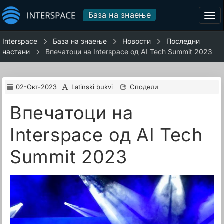
База на знаење
Tog
navi
Interspace
База на знаење
Новости
Последни
настани
Впечатоци на Interspace од AI Tech Summit 2023
02-Окт-2023
Latinski bukvi
Сподели
Впечатоци на
Interspace од AI Tech
Summit 2023