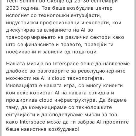
Tech Summit во Скопје од 29-30 септември
2023 година. Тоа беше возбудлив центар
исполнет со технолошки ентузијасти,
индустриски професионалци и експерти, кои
дискутираа за влијанието на AI во
трансформирањето на различни сектори како
што се финансиите и правото, правејќи ги
поефикасни и зависни од податоци.
Нашата мисија во Interspace беше да навлеземе
длабоко во разговорите за револуционерните
можности на AI и cloud технологијата.
Иновацијата е нашата игра, со многу клиенти
кои веќе користат AI на нашата солидна и
проширлива cloud инфраструктура. Да бидеме
таму, да комуницираме со технолошките
ентузијасти и да споделуваме мисли за тоа
како Interspace може да ги забрза AI проектите
беше навистина возбудливо!