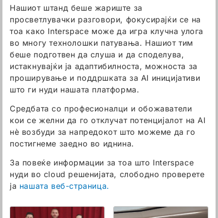
Нашиот штанд беше жариште за
просветлувачки разговори, фокусирајќи се на
тоа како Interspace може да игра клучна улога
во многу технолошки патувања. Нашиот тим
беше подготвен да слуша и да споделува,
истакнувајќи ја адаптибилноста, можноста за
проширување и поддршката за AI иницијативи
што ги нуди нашата платформа.
Средбата со професионалци и обожаватели
кои се желни да го отклучат потенцијалот на AI
нè возбуди за напредокот што можеме да го
постигнеме заедно во иднина.
За повеќе информации за тоа што Interspace
нуди во cloud решенијата, слободно проверете
ја
нашата веб-страница.