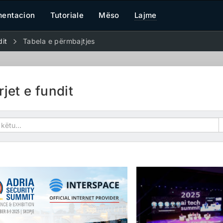
entacion
Tutoriale
Mëso
Lajme
dit
Tabela e përmbajtjes
jet e fundit