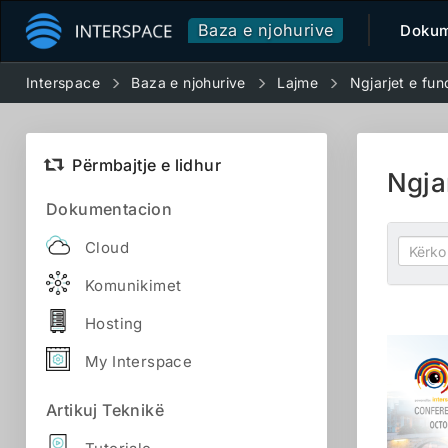
Baza e njohurive
Dokum
Interspace
Baza e njohurive
Lajme
Ngjarjet e fun
Përmbajtje e lidhur
Ngjar
Dokumentacion
Cloud
Komunikimet
Hosting
My Interspace
Artikuj Teknikë