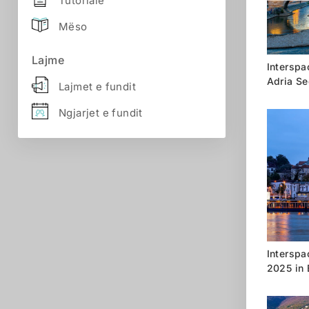
Tutoriale
Mëso
Lajme
Interspac
Adria Se
Lajmet e fundit
Ngjarjet e fundit
Interspa
2025 in 